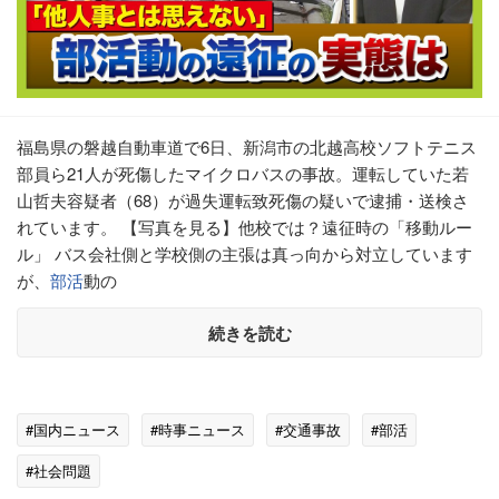
福島県の磐越自動車道で6日、新潟市の北越高校ソフトテニス
部員ら21人が死傷したマイクロバスの事故。運転していた若
山哲夫容疑者（68）が過失運転致死傷の疑いで逮捕・送検さ
れています。 【写真を見る】他校では？遠征時の「移動ルー
ル」 バス会社側と学校側の主張は真っ向から対立しています
が、
部活
動の
続きを読む
#国内ニュース
#時事ニュース
#交通事故
#部活
#社会問題