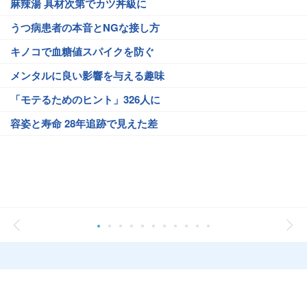
麻辣湯 具材次第でカツ丼級に
うつ病患者の本音とNGな接し方
キノコで血糖値スパイクを防ぐ
メンタルに良い影響を与える趣味
「モテるためのヒント」326人に
容姿と寿命 28年追跡で見えた差