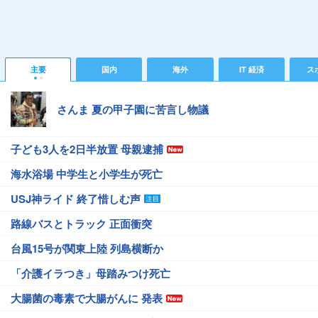
主要
国内
海外
IT 経済
ス
さんま 夏の甲子園に苦言し物議
子ども3人を2日半放置 母親逮捕
海水浴場 中学生と小学生が死亡
USJ神ライド 終了惜しむ声
路線バスとトラック 正面衝突
台風15号が関東上陸 列島横断か
「介護イラつき」母踏みつけ死亡
大腸菌の毒素で大腸がんに 発表