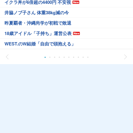
イクラ丼が6倍超の4400円 不安視
井脇ノブ子さん 体重38kg減の今
昨夏覇者・沖縄尚学が初戦で敗退
18歳アイドル「子持ち」運営公表
WEST.のW結婚「自由で頭抱える」