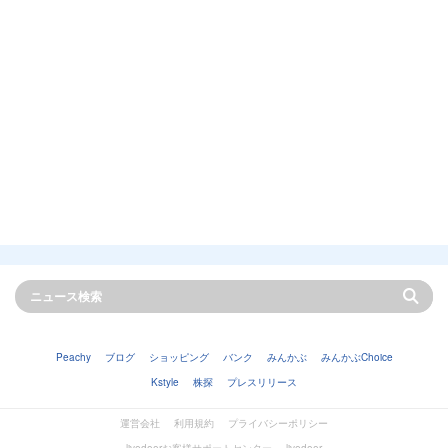
Peachy
ブログ
ショッピング
バンク
みんかぶ
みんかぶChoice
Kstyle
株探
プレスリリース
運営会社
利用規約
プライバシーポリシー