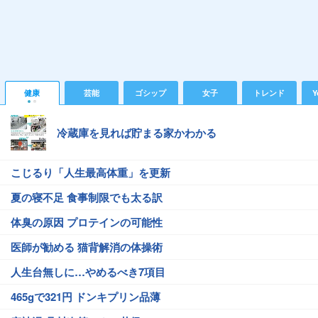
健康
芸能
ゴシップ
女子
トレンド
Y
冷蔵庫を見れば貯まる家かわかる
こじるり「人生最高体重」を更新
夏の寝不足 食事制限でも太る訳
体臭の原因 プロテインの可能性
医師が勧める 猫背解消の体操術
人生台無しに…やめるべき7項目
465gで321円 ドンキプリン品薄