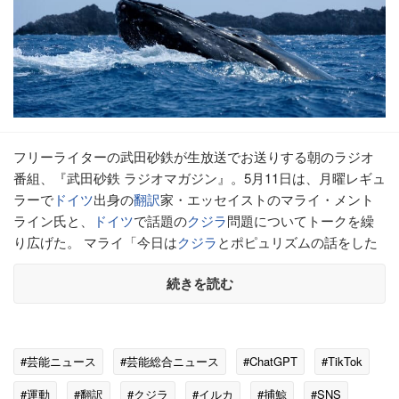
フリーライターの武田砂鉄が生放送でお送りする朝のラジオ
番組、『武田砂鉄 ラジオマガジン』。5月11日は、月曜レギュ
ラーで
ドイツ
出身の
翻訳
家・エッセイストのマライ・メント
ライン氏と、
ドイツ
で話題の
クジラ
問題についてトークを繰
り広げた。 マライ「今日は
クジラ
とポピュリズムの話をした
続きを読む
#芸能ニュース
#芸能総合ニュース
#ChatGPT
#TikTok
#運動
#翻訳
#クジラ
#イルカ
#捕鯨
#SNS