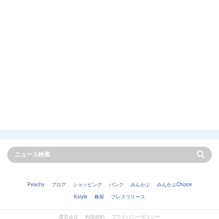
Peachy
ブログ
ショッピング
バンク
みんかぶ
みんかぶChoice
Kstyle
株探
プレスリリース
運営会社
利用規約
プライバシーポリシー