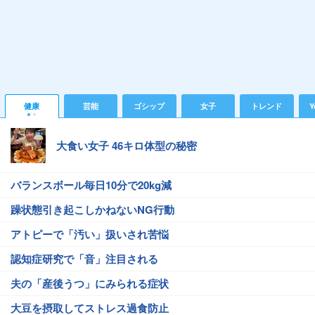
健康
芸能
ゴシップ
女子
トレンド
Y
大食い女子 46キロ体型の秘密
バランスボール毎日10分で20kg減
躁状態引き起こしかねないNG行動
アトピーで「汚い」扱いされ苦悩
認知症研究で「音」注目される
夫の「産後うつ」にみられる症状
大豆を摂取してストレス過食防止