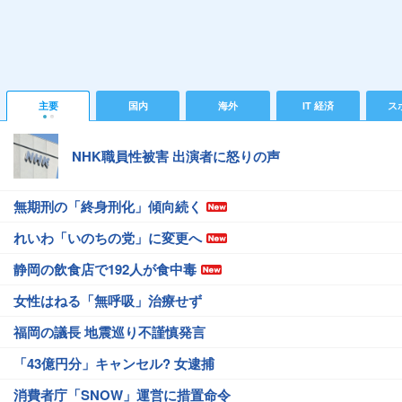
主要
国内
海外
IT 経済
ス
NHK職員性被害 出演者に怒りの声
無期刑の「終身刑化」傾向続く
れいわ「いのちの党」に変更へ
静岡の飲食店で192人が食中毒
女性はねる「無呼吸」治療せず
福岡の議長 地震巡り不謹慎発言
「43億円分」キャンセル? 女逮捕
消費者庁「SNOW」運営に措置命令