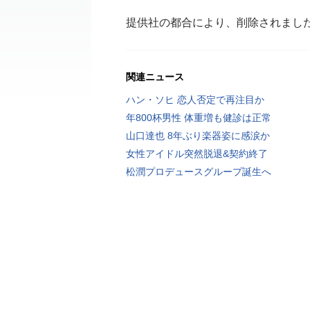
提供社の都合により、削除されまし
関連ニュース
ハン・ソヒ 恋人否定で再注目か
年800杯男性 体重増も健診は正常
山口達也 8年ぶり楽器姿に感涙か
女性アイドル突然脱退&契約終了
松潤プロデュースグループ誕生へ