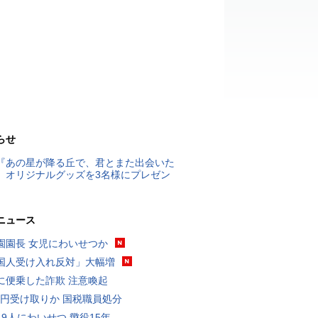
らせ
『あの星が降る丘で、君とまた出会いた
』オリジナルグッズを3名様にプレゼン
ニュース
園園長 女児にわいせつか
国人受け入れ反対」大幅増
に便乗した詐欺 注意喚起
5億円受け取りか 国税職員処分
19人にわいせつ 懲役15年