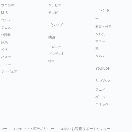
プロ野球
グラビア
トレンド
MLB
テレビ
本
ゴルフ
ゴシップ
教育・仕事
テニス
からだ
格闘技
映画
マネー
競馬
レビュー
車
相撲
プレゼント
グルメ
バスケ
特集
バレー
YouTube
フィギュア
サブカル
アニメ
ゲーム
コミック
リシー
コンテンツ・広告ポリシー
livedoorお客様サポートセンター