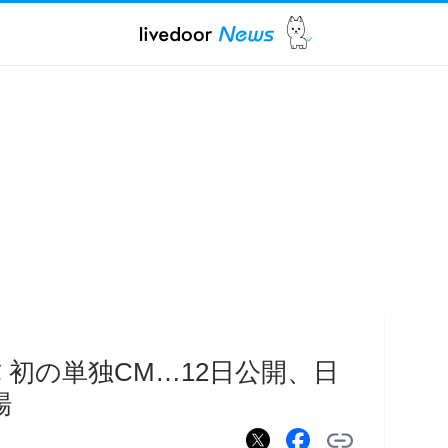
蒼弥 初の単独CM…12日公開、日
場