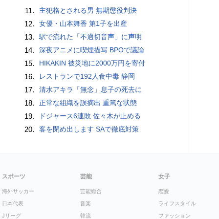
11.
主犯格とされる男 無期懲役判決
12.
女優・山本舞香 第1子を出産
13.
駅で流れた「不適切音声」に声明
14.
深夜アニメに喫煙描写 BPOで議論
15.
HIKAKIN 被災地に2000万円を寄付
16.
レストランで192人食中毒 静岡
17.
清水アキラ「無念」息子の死去に
18.
正常な組織を誤摘出 重篤な状態
19.
ドジャース6連敗 佐々木が止める
20.
客を閉め出します SAで徹底対策
スポーツ
芸能
女子
海外サッカー
芸能総合
恋愛
日本代表
音楽
ライフスタイル
Jリーグ
韓流
ファッション