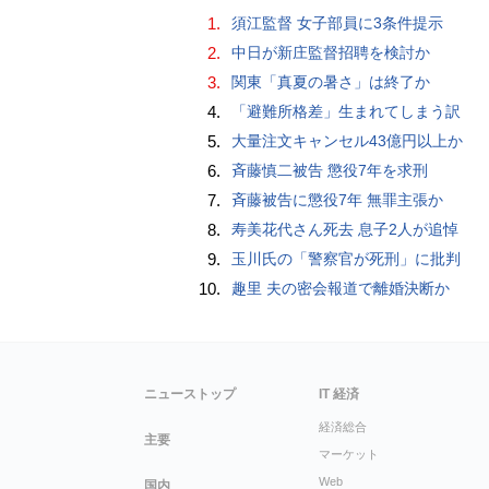
1.
須江監督 女子部員に3条件提示
2.
中日が新庄監督招聘を検討か
3.
関東「真夏の暑さ」は終了か
4.
「避難所格差」生まれてしまう訳
5.
大量注文キャンセル43億円以上か
6.
斉藤慎二被告 懲役7年を求刑
7.
斉藤被告に懲役7年 無罪主張か
8.
寿美花代さん死去 息子2人が追悼
9.
玉川氏の「警察官が死刑」に批判
10.
趣里 夫の密会報道で離婚決断か
ニューストップ
IT 経済
経済総合
主要
マーケット
Web
国内