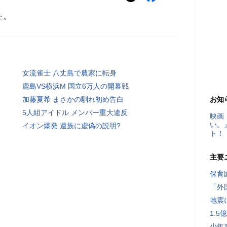
た。
女流雀士 八丈島で農家に転身
鹿島VS横浜M 国立6万人の開幕戦
加藤夏希 まさかの馴れ初め告白
お知
5人組アイドル メンバー重大違反
映画
い。
イオン爆発 遺族に虚偽の説明?
ト！
主要
保育
「外
地震
1.
少年