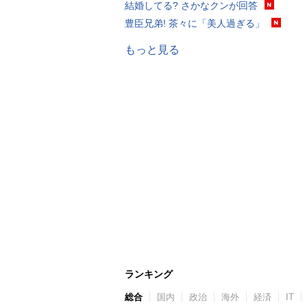
結婚してる? さかなクンが回答
豊臣兄弟! 茶々に「美人過ぎる」
もっと見る
ランキング
総合
国内
政治
海外
経済
IT