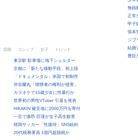
無銭
正常
甲子
張本
ジブ
結婚
芸能
ゴシップ
女子
トレンド
豊臣
東京駅 駐車場に地下シェルター
京都に「新たな移動手段」初上陸
「ドキュメンタル」米国で初制作
岸谷蘭丸「喫煙者の権利が侵害」
カラオケで15歳少女に性暴行か
世界初の男性VTuber 引退を発表
HIKAKIN 被災地に2000万円を寄付
一言で激昂 巨漢が女子高生殺害
韓国サッカー「性接待」SNS紛糾
20代税務署員 1億円超脱税か