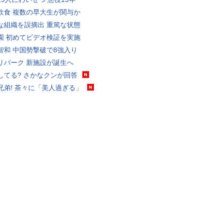
飲食 複数の早大生が関与か
な組織を誤摘出 重篤な状態
園 初めてビデオ検証を実施
智和 中国勢撃破で8強入り
リパーク 新施設が誕生へ
してる? さかなクンが回答
兄弟! 茶々に「美人過ぎる」