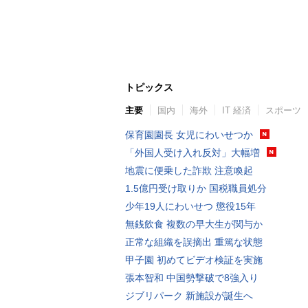
トピックス
主要
国内
海外
IT 経済
スポーツ
保育園園長 女児にわいせつか
「外国人受け入れ反対」大幅増
地震に便乗した詐欺 注意喚起
1.5億円受け取りか 国税職員処分
少年19人にわいせつ 懲役15年
無銭飲食 複数の早大生が関与か
正常な組織を誤摘出 重篤な状態
甲子園 初めてビデオ検証を実施
張本智和 中国勢撃破で8強入り
ジブリパーク 新施設が誕生へ