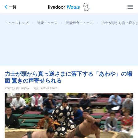
一覧
>
>
>
力士が頭から真っ逆さ
ニューストップ
芸能ニュース
芸能総合ニュース
力士が頭から真っ逆さまに落下する「あわや」の場
面 驚きの声寄せられる
2026年5月12日 8時38分
写真：ABEMA TIMES