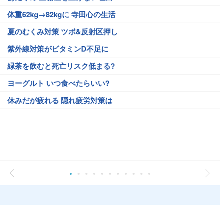
体重62kg→82kgに 寺田心の生活
夏のむくみ対策 ツボ&反射区押し
紫外線対策がビタミンD不足に
緑茶を飲むと死亡リスク低まる?
ヨーグルト いつ食べたらいい?
休みだが疲れる 隠れ疲労対策は