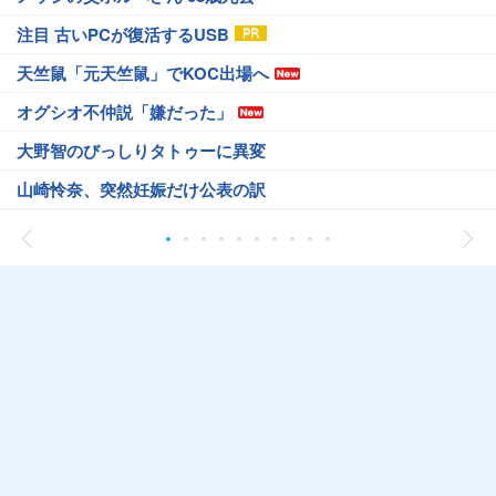
注目 古いPCが復活するUSB
天竺鼠「元天竺鼠」でKOC出場へ
オグシオ不仲説「嫌だった」
大野智のびっしりタトゥーに異変
山崎怜奈、突然妊娠だけ公表の訳