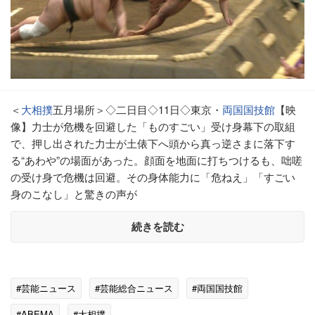
＜
大相撲
五月場所＞◇二日目◇11日◇東京・
両国国技館
【映
像】力士が危機を回避した「ものすごい」受け身幕下の取組
で、押し出された力士が土俵下へ頭から真っ逆さまに落下す
る“あわや”の場面があった。顔面を地面に打ちつけるも、咄嗟
の受け身で危機は回避。その身体能力に「危ねえ」「すごい
身のこなし」と驚きの声が
続きを読む
#芸能ニュース
#芸能総合ニュース
#両国国技館
#ABEMA
#大相撲