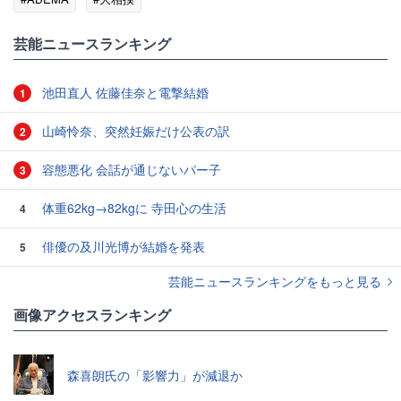
芸能ニュースランキング
池田直人 佐藤佳奈と電撃結婚
1
山崎怜奈、突然妊娠だけ公表の訳
2
容態悪化 会話が通じないパー子
3
体重62kg→82kgに 寺田心の生活
4
俳優の及川光博が結婚を発表
5
芸能ニュースランキングをもっと見る
画像アクセスランキング
森喜朗氏の「影響力」が減退か