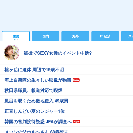
主要
国内
海外
IT 経済
ス
盗撮でSEXY女優のイベント中断?
槍ヶ岳に遺体 周辺で19歳不明
海上自衛隊の生々しい映像が物議
秋田県職員、報道対応で喫煙
風呂を覗くため敷地侵入 49歳男
正直しんどい夏のレジャー1位
韓国の審判接待疑惑 JFAが調査へ
メッシの父ホルヘさん 68歳死去