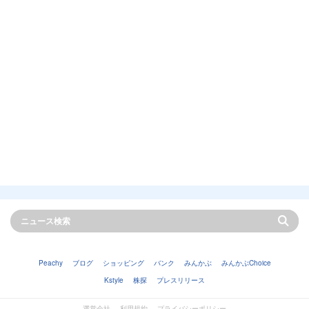
Peachy
ブログ
ショッピング
バンク
みんかぶ
みんかぶChoice
Kstyle
株探
プレスリリース
運営会社
利用規約
プライバシーポリシー