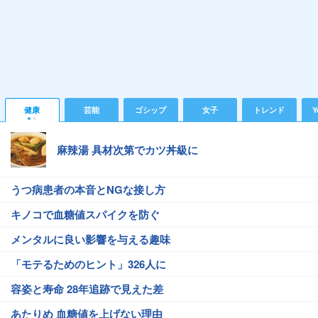
健康
芸能
ゴシップ
女子
トレンド
Y
麻辣湯 具材次第でカツ丼級に
うつ病患者の本音とNGな接し方
キノコで血糖値スパイクを防ぐ
メンタルに良い影響を与える趣味
「モテるためのヒント」326人に
容姿と寿命 28年追跡で見えた差
あたりめ 血糖値を上げない理由