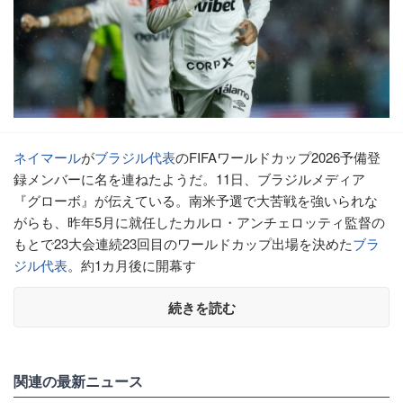
ネイマール
が
ブラジル代表
のFIFAワールドカップ2026予備登
録メンバーに名を連ねたようだ。11日、ブラジルメディア
『グローボ』が伝えている。南米予選で大苦戦を強いられな
がらも、昨年5月に就任したカルロ・アンチェロッティ監督の
もとで23大会連続23回目のワールドカップ出場を決めた
ブラ
ジル代表
。約1カ月後に開幕す
続きを読む
関連の最新ニュース