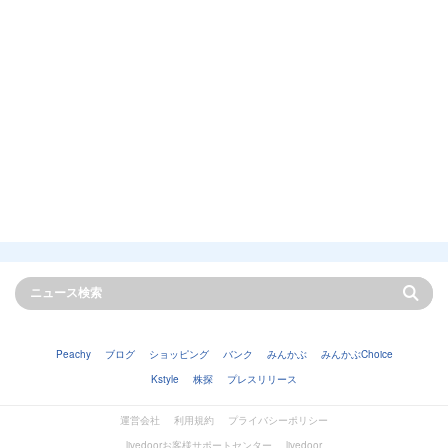
Peachy
ブログ
ショッピング
バンク
みんかぶ
みんかぶChoice
Kstyle
株探
プレスリリース
運営会社
利用規約
プライバシーポリシー
livedoorお客様サポートセンター
livedoor