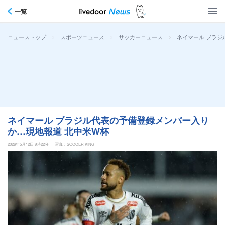
一覧
>
>
>
ネイマール ブラジ
ニューストップ
スポーツニュース
サッカーニュース
ネイマール ブラジル代表の予備登録メンバー入り
か…現地報道 北中米W杯
2026年5月12日 9時22分
写真：SOCCER KING