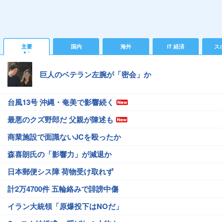
主要
国内
海外
IT 経済
ス
巨人のベテラン左腕が「密会」か
台風13号 沖縄・奄美で影響続く
最悪のクズ野郎だ 父親が陳述も
商業施設で面識ないJCを殴ったか
森喜朗氏の「影響力」が減退か
日本郵便シス障 荷物受け取れず
計2万4700件 五輪絡みで誹謗中傷
イラン大統領「原爆投下はNOだ」