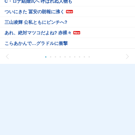
C・ロナ結婚式へ 呼ばれぬ人物も
ついにきた 冨安の朗報に沸く
三山凌輝 公私ともにピンチへ?
あれ、絶対マツコだよね? 赤裸々
こらあかんで…グラドルに衝撃