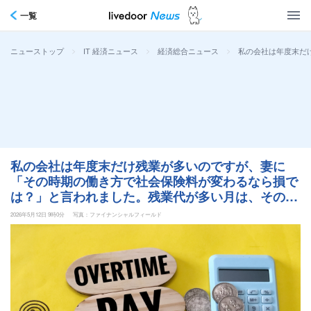
一覧
>
>
>
私の会社は年度末だ
ニューストップ
IT 経済ニュース
経済総合ニュース
私の会社は年度末だけ残業が多いのですが、妻に
「その時期の働き方で社会保険料が変わるなら損で
は？」と言われました。残業代が多い月は、その後
の天引き額にも関係してくるのでしょうか？
2026年5月12日 9時0分
写真：ファイナンシャルフィールド