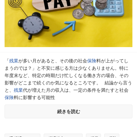
「
残業
が多い月があると、その後の社会
保険
料が上がってし
まうのでは？」と不安に感じる方は少なくありません。特に
年度末など、特定の時期だけ忙しくなる働き方の場合、その
影響がどこまで続くのか気になるところです。 結論から言う
と、
残業
代が増えた月の収入は、一定の条件を満たすと社会
保険
料に影響する可能性
続きを読む