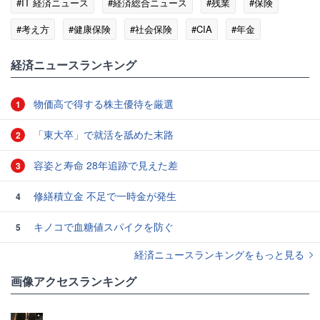
#IT 経済ニュース
#経済総合ニュース
#残業
#保険
#考え方
#健康保険
#社会保険
#CIA
#年金
経済ニュースランキング
物価高で得する株主優待を厳選
1
「東大卒」で就活を舐めた末路
2
容姿と寿命 28年追跡で見えた差
3
修繕積立金 不足で一時金が発生
4
キノコで血糖値スパイクを防ぐ
5
経済ニュースランキングをもっと見る
画像アクセスランキング