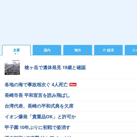
主要
国内
海外
IT 経済
ス
槍ヶ岳で遺体発見 19歳と確認
各地の海で事故相次ぐ 4人死亡
長崎市長 平和宣言を読み飛ばし
台湾代表、長崎の平和式典を欠席
イオン爆発「貴重品OK」と許可か
甲子園 10年ぶりに初戦で姿消す