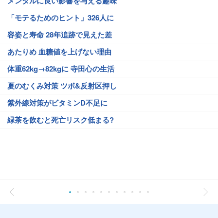
メンタルに良い影響を与える趣味
「モテるためのヒント」326人に
容姿と寿命 28年追跡で見えた差
あたりめ 血糖値を上げない理由
体重62kg→82kgに 寺田心の生活
夏のむくみ対策 ツボ&反射区押し
紫外線対策がビタミンD不足に
緑茶を飲むと死亡リスク低まる?