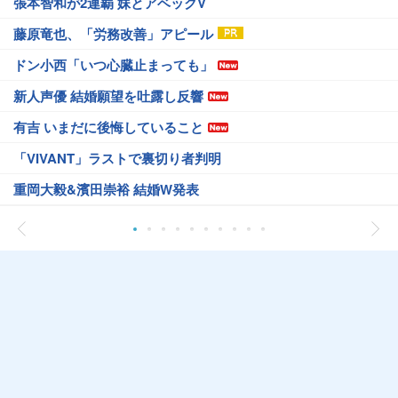
張本智和が2連覇 妹とアベックV
藤原竜也、「労務改善」アピール
ドン小西「いつ心臓止まっても」
新人声優 結婚願望を吐露し反響
有吉 いまだに後悔していること
「VIVANT」ラストで裏切り者判明
重岡大毅&濱田崇裕 結婚W発表