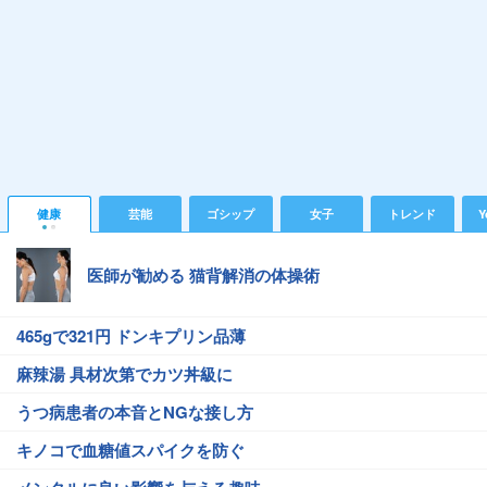
健康
芸能
ゴシップ
女子
トレンド
Y
医師が勧める 猫背解消の体操術
465gで321円 ドンキプリン品薄
麻辣湯 具材次第でカツ丼級に
うつ病患者の本音とNGな接し方
キノコで血糖値スパイクを防ぐ