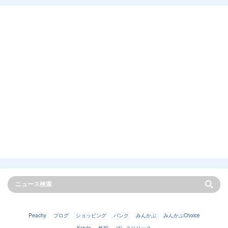
Peachy
ブログ
ショッピング
バンク
みんかぶ
みんかぶChoice
Kstyle
株探
プレスリリース