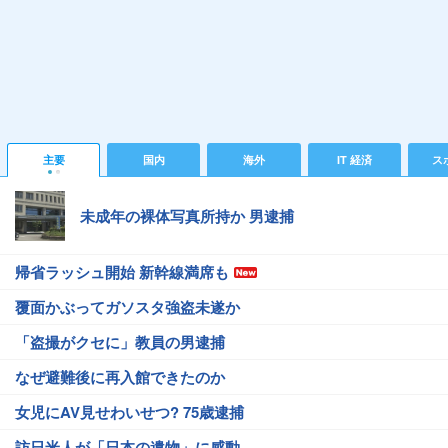
主要
国内
海外
IT 経済
ス
未成年の裸体写真所持か 男逮捕
帰省ラッシュ開始 新幹線満席も
覆面かぶってガソスタ強盗未遂か
「盗撮がクセに」教員の男逮捕
なぜ避難後に再入館できたのか
女児にAV見せわいせつ? 75歳逮捕
訪日米人が「日本の遺物」に感動