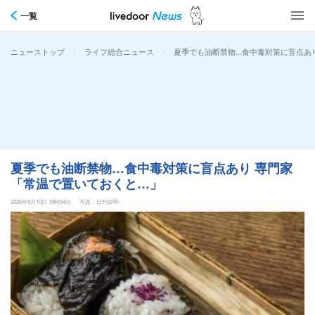
一覧
>
>
夏季でも油断禁物…食中毒対策に盲点あ
ニューストップ
ライフ総合ニュース
夏季でも油断禁物…食中毒対策に盲点あり 専門家
「常温で置いておくと…」
2026年5月10日 15時54分
写真：日刊SPA!