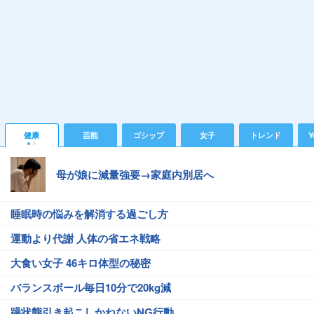
健康
芸能
ゴシップ
女子
トレンド
Y
母が娘に減量強要→家庭内別居へ
睡眠時の悩みを解消する過ごし方
運動より代謝 人体の省エネ戦略
大食い女子 46キロ体型の秘密
バランスボール毎日10分で20kg減
躁状態引き起こしかねないNG行動