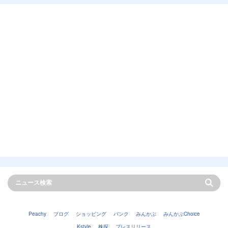
Peachy
ブログ
ショッピング
バンク
みんかぶ
みんかぶChoice
Kstyle
株探
プレスリリース