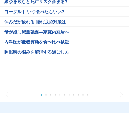
緑茶を飲むと死亡リスク低まる?
ヨーグルト いつ食べたらいい?
休みだが疲れる 隠れ疲労対策は
母が娘に減量強要→家庭内別居へ
内科医が低糖質麺を食べ比べ検証
睡眠時の悩みを解消する過ごし方