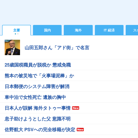
主要
国内
海外
IT 経済
ス
山田五郎さん「アド街」で名言
25歳国税職員が脱税か 懲戒免職
熊本の被災地で「火事場泥棒」か
日本郵便のシステム障害が解消
車中泊で女性死亡 遺族の胸中
日本人が誤解 海外タトゥー事情
息子助けようとした父 意識不明
佐野航大 PSVへの完全移籍が決定