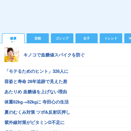
健康
芸能
ゴシップ
女子
トレンド
Y
キノコで血糖値スパイクを防ぐ
「モテるためのヒント」326人に
容姿と寿命 28年追跡で見えた差
あたりめ 血糖値を上げない理由
体重62kg→82kgに 寺田心の生活
夏のむくみ対策 ツボ&反射区押し
紫外線対策がビタミンD不足に