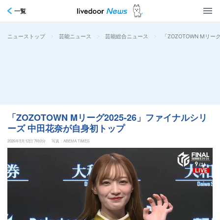
一覧
>
>
>
「ZOZOTOWN Mリ
ニューストップ
芸能ニュース
芸能総合ニュース
「ZOZOTOWN Mリーグ2025-26」ファイナルシリ
ーズ 中田花奈が自身初トップ
2026年5月12日 7時0分
写真：ABEMA TIMES