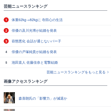
#ZOZOTOWN
芸能ニュースランキング
体重62kg→82kgに 寺田心の生活
1
俳優の及川光博が結婚を発表
2
容態悪化 会話が通じないパー子
3
俳優の戸塚純貴が結婚を発表
4
池田直人 佐藤佳奈と電撃結婚
5
芸能ニュースランキングをもっと見る
画像アクセスランキング
森喜朗氏の「影響力」が減退か