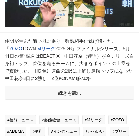
仲間が生んだ追い風に乗り、強敵相手に逃げ切った。
「
ZOZO
TOWN
Mリーグ
2025-26」ファイナルシリーズ、5月
11日の第1試合はBEAST X・中田花奈（連盟）が今シリーズ自
身初トップ。首位を走るチームに、大きなポイントの上乗せ
で貢献した。【映像】運命の2択に正解し逆転トップになった
中田花奈8日に2勝し、2位KONAMI麻雀格
続きを読む
#芸能ニュース
#芸能総合ニュース
#Mリーグ
#ZOZO
#ABEMA
#平和
#インタビュー
#かわいい
#ブリー