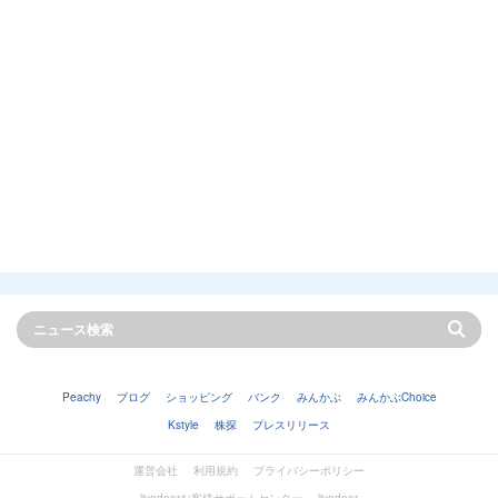
Peachy
ブログ
ショッピング
バンク
みんかぶ
みんかぶChoice
Kstyle
株探
プレスリリース
運営会社
利用規約
プライバシーポリシー