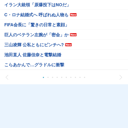
イラン大統領「原爆投下はNOだ」
C・ロナ結婚式へ 呼ばれぬ人物も
FIFA会長に「驚きの日常と素顔」
巨人のベテラン左腕が「密会」か
三山凌輝 公私ともにピンチへ?
池田直人 佐藤佳奈と電撃結婚
こらあかんで…グラドルに衝撃