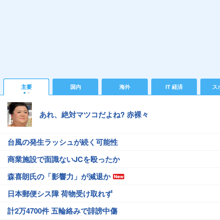
主要
国内
海外
IT 経済
ス
あれ、絶対マツコだよね? 赤裸々
台風の発生ラッシュが続く可能性
商業施設で面識ないJCを殴ったか
森喜朗氏の「影響力」が減退か
日本郵便シス障 荷物受け取れず
計2万4700件 五輪絡みで誹謗中傷