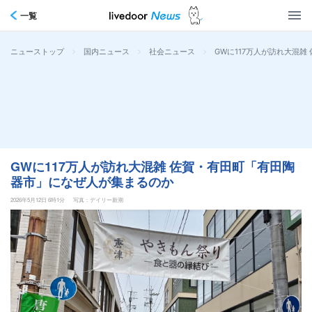
一覧
>
>
>
GWに117万人が訪れ大混
ニューストップ
国内ニュース
社会ニュース
GWに117万人が訪れ大混雑 佐賀・有田町「有田陶
器市」になぜ人が集まるのか
2026年5月12日 6時1分
写真：デイリー新潮