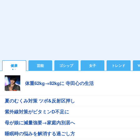
健康
芸能
ゴシップ
女子
トレンド
Y
体重62kg→82kgに 寺田心の生活
夏のむくみ対策 ツボ&反射区押し
紫外線対策がビタミンD不足に
母が娘に減量強要→家庭内別居へ
睡眠時の悩みを解消する過ごし方