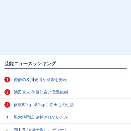
芸能ニュースランキング
俳優の及川光博が結婚を発表
1
池田直人 佐藤佳奈と電撃結婚
2
体重62kg→82kgに 寺田心の生活
3
黒木啓司氏 逮捕されていたか
4
朝ドラ 次週予告に「ゲンナリ」
5