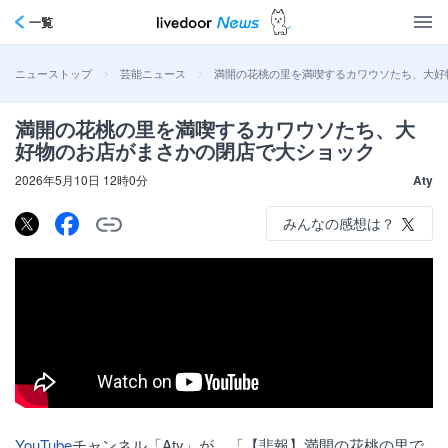
一覧
>
>
満開の花桃の里を満喫するカワウソたち、大好
ニューストップ
芸能ニュース
満開の花桃の里を満喫するカワウソたち、大
好物のお店がまさかの閉店で大ショック
2026年5月10日 12時0分
Aty
みんなの感想は？
YouTube
チャンネル「Aty」が、「【悲報】満開の花桃の里で