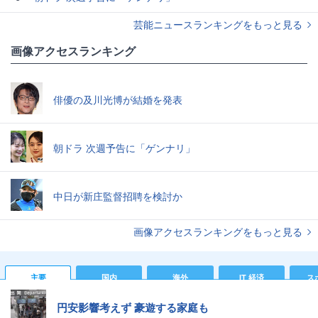
芸能ニュースランキングをもっと見る
画像アクセスランキング
俳優の及川光博が結婚を発表
朝ドラ 次週予告に「ゲンナリ」
中日が新庄監督招聘を検討か
画像アクセスランキングをもっと見る
主要
国内
海外
IT 経済
ス
円安影響考えず 豪遊する家庭も