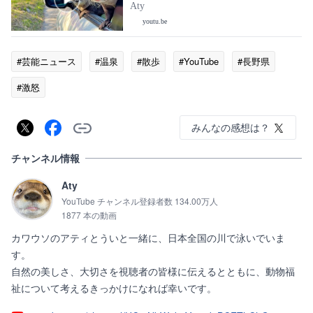
Day 958]
Aty
youtu.be
#芸能ニュース
#温泉
#散歩
#YouTube
#長野県
#激怒
みんなの感想は？
チャンネル情報
Aty
YouTube チャンネル登録者数 134.00万人
1877 本の動画
カワウソのアティとういと一緒に、日本全国の川で泳いでいま
す。

自然の美しさ、大切さを視聴者の皆様に伝えるとともに、動物福
祉について考えるきっかけになれば幸いです。