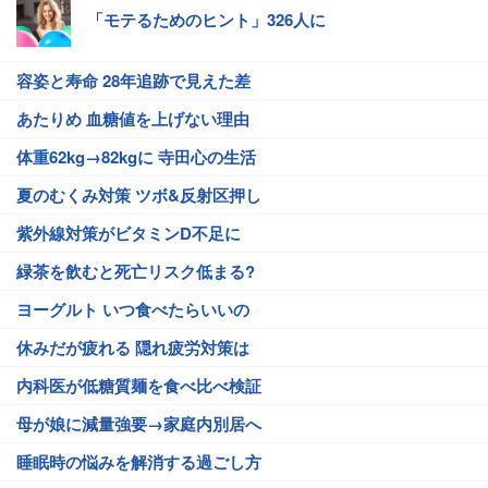
「モテるためのヒント」326人に
容姿と寿命 28年追跡で見えた差
あたりめ 血糖値を上げない理由
体重62kg→82kgに 寺田心の生活
夏のむくみ対策 ツボ&反射区押し
紫外線対策がビタミンD不足に
緑茶を飲むと死亡リスク低まる?
ヨーグルト いつ食べたらいいの
休みだが疲れる 隠れ疲労対策は
内科医が低糖質麺を食べ比べ検証
母が娘に減量強要→家庭内別居へ
睡眠時の悩みを解消する過ごし方