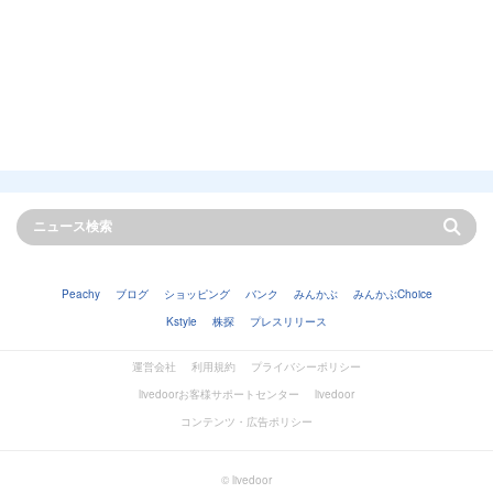
Peachy
ブログ
ショッピング
バンク
みんかぶ
みんかぶChoice
Kstyle
株探
プレスリリース
運営会社
利用規約
プライバシーポリシー
livedoorお客様サポートセンター
livedoor
コンテンツ・広告ポリシー
© livedoor