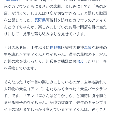
泳ぐカワウソたちにまさかの悲劇。楽しみにしてた「あのお
店」が消えて、しょんぼり姿が切なすぎる…」と題した動画
を公開しました。
長野県
阿智村を訪れたカワウソのアティく
んとウイちゃんが、楽しみにしていたお店の閉店を目の当た
りにして、見事な落ち込みぶりを見せています。
４月のある日、１年ぶりに
長野県
阿智村の昼神
温泉
や花桃の
里を訪れたアティくんとウイちゃん。満開の花桃の下、澄ん
だ川の水を味わったり、川辺をご機嫌にお
散歩
したりと、春
を満喫しています。
そんなふたりが一番の楽しみにしているのが、去年も訪れて
大好物の天魚（アマゴ）をたらふく食べた「天魚パークラン
ド」です。「アマゴ屋さんはどこかしら」と期待に胸を膨ら
ませる様子のウイちゃん。記憶力抜群で、去年のキャンプサ
イトの場所までしっかり覚えているアティくんは、迷うこと