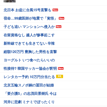
北日本 お盆に台風15号直撃も
宿命…99歳医師が地震で「覚悟」
子ども追い マンションへ侵入か
在留資格なし 越人が惨事起こす
新幹線できても生きてない 辛辣
総額120万円 豊胸した男性を直撃
ヨーグルト いつ食べたらいいの
性接待? 韓国サッカー協会が釈明
レンタカー予約 10万円分当たる
北京五輪スノボ銅の冨田が結婚
「要介護5」の志茂田景樹氏 今は
河井に悲劇 ミナミでぼったくり