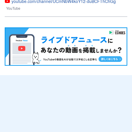
youtube.com/channel/UCmNbW4koY12-duBCFThChGg
YouTube