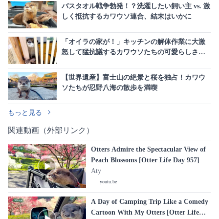
バスタオル戦争勃発！？洗濯したい飼い主 vs. 激
しく抵抗するカワウソ連合、結末はいかに
「オイラの家が！」キッチンの解体作業に大激
怒して猛抗議するカワウソたちの可愛らしさに
悶絶必至
【世界遺産】富士山の絶景と桜を独占！カワウ
ソたちが忍野八海の散歩を満喫
もっと見る
関連動画（外部リンク）
Otters Admire the Spectacular View of
Peach Blossoms [Otter Life Day 957]
Aty
youtu.be
A Day of Camping Trip Like a Comedy
Cartoon With My Otters [Otter Life