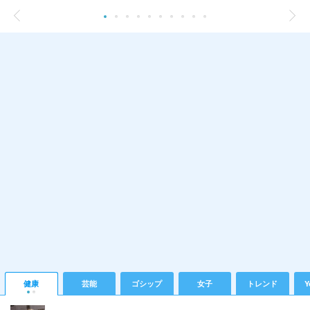
健康
芸能
ゴシップ
女子
トレンド
Y