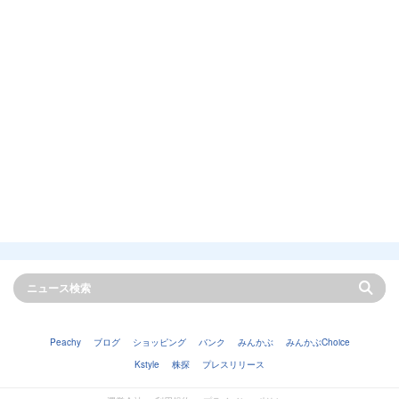
Peachy
ブログ
ショッピング
バンク
みんかぶ
みんかぶChoice
Kstyle
株探
プレスリリース