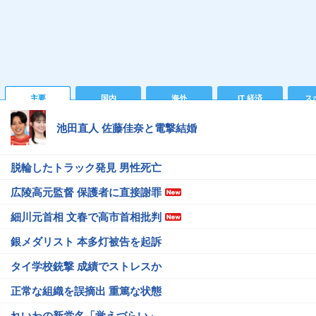
主要
国内
海外
IT 経済
ス
池田直人 佐藤佳奈と電撃結婚
脱輪したトラック発見 男性死亡
広陵高元監督 保護者に直接謝罪
細川元首相 文春で高市首相批判
銀メダリスト 本多灯被告を起訴
タイ学校銃撃 成績でストレスか
正常な組織を誤摘出 重篤な状態
れいわの新党名「覚えづらい」