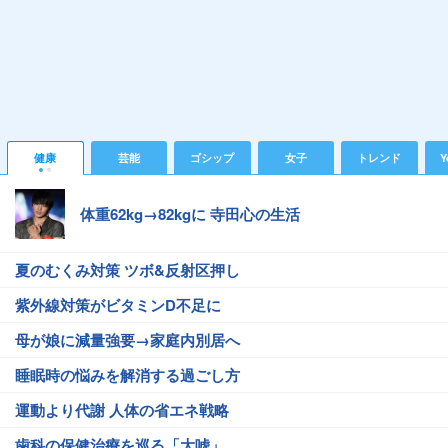
健康
芸能
ゴシップ
女子
トレンド
Y
体重62kg→82kgに 寺田心の生活
夏のむくみ対策 ツボ&反射区押し
紫外線対策がビタミンD不足に
母が娘に減量強要→家庭内別居へ
睡眠時の悩みを解消する過ごし方
運動より代謝 人体の省エネ戦略
歯科の保健治療を巡る「大嘘」