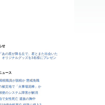
らせ
『あの星が降る丘で、君とまた出会いた
』オリジナルグッズを3名様にプレゼン
ニュース
歳国税職員が脱税か 懲戒免職
の被災地で「火事場泥棒」か
郵便のシステム障害が解消
泊で女性死亡 遺族の胸中
で19歳女性死亡 線路に侵入?