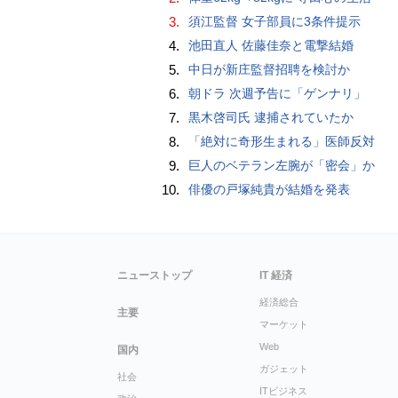
3.
須江監督 女子部員に3条件提示
4.
池田直人 佐藤佳奈と電撃結婚
5.
中日が新庄監督招聘を検討か
6.
朝ドラ 次週予告に「ゲンナリ」
7.
黒木啓司氏 逮捕されていたか
8.
「絶対に奇形生まれる」医師反対
9.
巨人のベテラン左腕が「密会」か
10.
俳優の戸塚純貴が結婚を発表
ニューストップ
IT 経済
経済総合
主要
マーケット
Web
国内
ガジェット
社会
ITビジネス