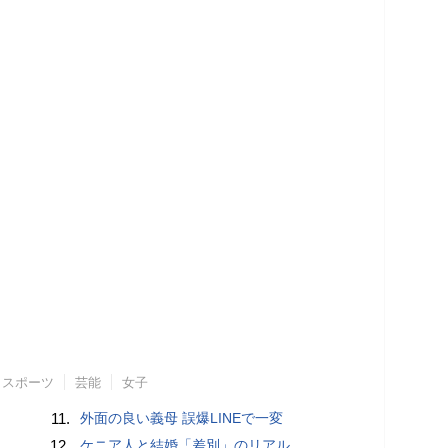
スポーツ
芸能
女子
11.
外面の良い義母 誤爆LINEで一変
12.
ケニア人と結婚「差別」のリアル