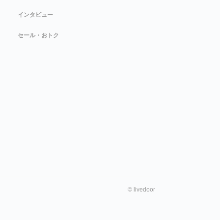
インタビュー
セール・おトク
©
livedoor