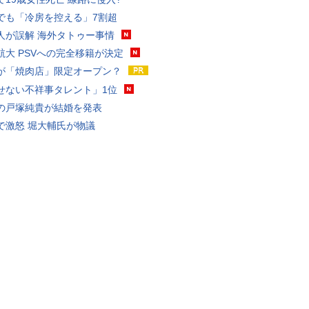
でも「冷房を控える」7割超
人が誤解 海外タトゥー事情
航大 PSVへの完全移籍が決定
が「焼肉店」限定オープン？
せない不祥事タレント」1位
の戸塚純貴が結婚を発表
で激怒 堀大輔氏が物議