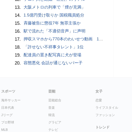
13.
大阪メトロの列車で「煙が充満」
14.
1.5億円受け取りか 国税職員処分
15.
斉藤被告に懲役7年 無罪主張か
16.
駅で流れた「不適切音声」に声明
17.
押収スマホから770本のわいせつ動画 15歳少女に酒と薬飲ませ性的暴行か 54歳男を再逮捕 「薬もありますよ」とSNSで誘い出し
18.
「許せない不祥事タレント」1位
19.
配達員の置き配写真に犬が登場
20.
容態悪化 会話が通じないパー子
スポーツ
芸能
女子
海外サッカー
芸能総合
恋愛
日本代表
音楽
ライフスタイル
Jリーグ
韓流
ファッション
プロ野球
グラビア
トレンド
MLB
テレビ