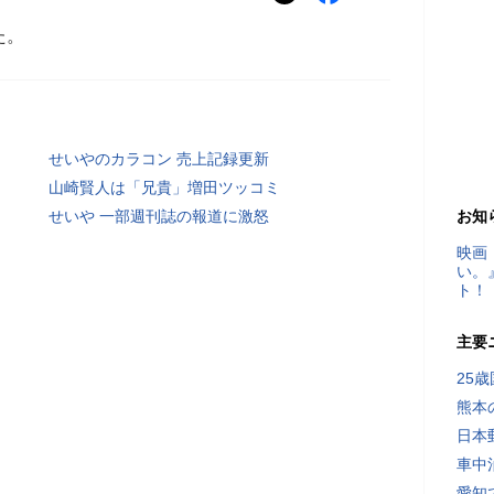
た。
せいやのカラコン 売上記録更新
山崎賢人は「兄貴」増田ツッコミ
せいや 一部週刊誌の報道に激怒
お知
映画
い。
ト！
主要
25
熊本
日本
車中
愛知