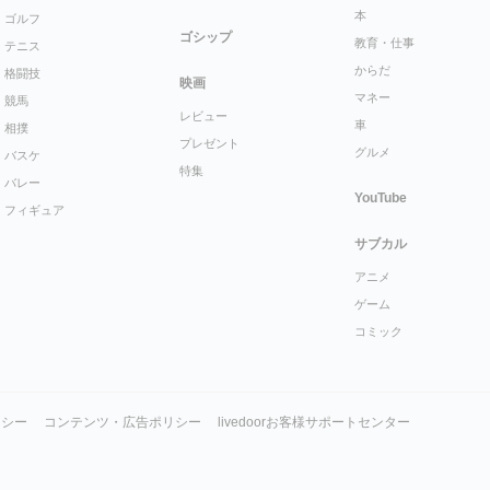
本
ゴルフ
ゴシップ
教育・仕事
テニス
からだ
格闘技
映画
マネー
競馬
レビュー
車
相撲
プレゼント
グルメ
バスケ
特集
バレー
YouTube
フィギュア
サブカル
アニメ
ゲーム
コミック
リシー
コンテンツ・広告ポリシー
livedoorお客様サポートセンター