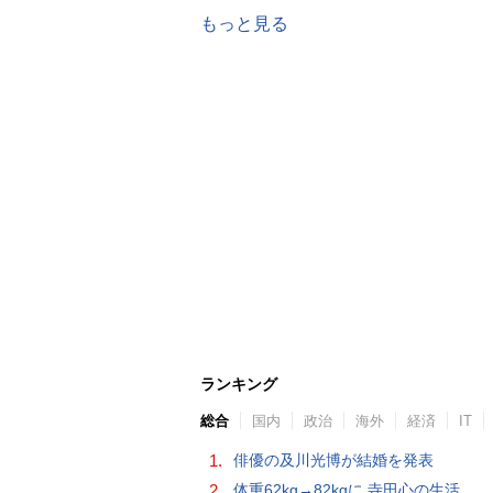
もっと見る
ランキング
総合
国内
政治
海外
経済
IT
1.
俳優の及川光博が結婚を発表
2.
体重62kg→82kgに 寺田心の生活