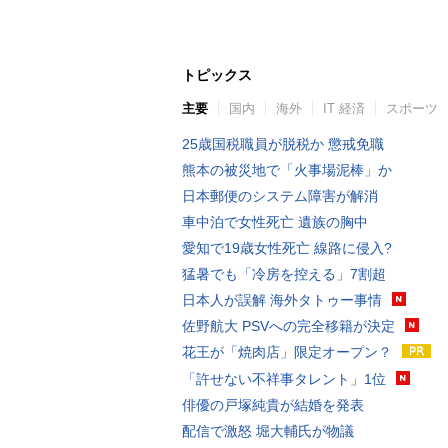
トピックス
主要
国内
海外
IT 経済
スポーツ
25歳国税職員が脱税か 懲戒免職
熊本の被災地で「火事場泥棒」か
日本郵便のシステム障害が解消
車中泊で女性死亡 遺族の胸中
愛知で19歳女性死亡 線路に侵入?
猛暑でも「冷房を控える」7割超
日本人が誤解 海外タトゥー事情
佐野航大 PSVへの完全移籍が決定
花王が「焼肉店」限定オープン？
「許せない不祥事タレント」1位
俳優の戸塚純貴が結婚を発表
配信で激怒 堀大輔氏が物議