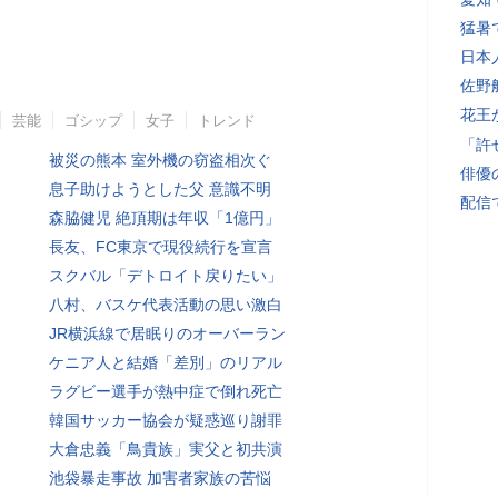
猛暑
日本
佐野
花王
芸能
ゴシップ
女子
トレンド
「許
被災の熊本 室外機の窃盗相次ぐ
俳優
息子助けようとした父 意識不明
配信
森脇健児 絶頂期は年収「1億円」
長友、FC東京で現役続行を宣言
スクバル「デトロイト戻りたい」
八村、バスケ代表活動の思い激白
JR横浜線で居眠りのオーバーラン
ケニア人と結婚「差別」のリアル
ラグビー選手が熱中症で倒れ死亡
韓国サッカー協会が疑惑巡り謝罪
大倉忠義「鳥貴族」実父と初共演
池袋暴走事故 加害者家族の苦悩