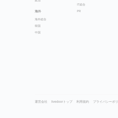
政治
IT総合
海外
PR
海外総合
韓国
中国
運営会社
livedoorトップ
利用規約
プライバシーポ