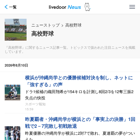
一覧
ニューストップ
>
高校野球
高校野球
『高校野球』に関するニュース記事一覧。トピックスで扱われた注目ニュースを掲載
しています。
2026年8月10日
横浜が沖縄尚学との優勝候補対決を制し、ネットに
「強すぎる」の声
ドラ1候補の織田翔希が154キロを計測し8回2/3を12奪三振2
失点の快投
スポーツ報知
15:59
昨夏覇者・沖縄尚学が横浜との「事実上の決勝」1回
戦で2－7完敗し初戦敗退
昨夏優勝の沖縄尚学が横浜に2対7で敗れ、夏連覇の夢がつい
えた