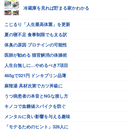
冷蔵庫を見れば貯まる家かわかる
こじるり「人生最高体重」を更新
夏の寝不足 食事制限でも太る訳
体臭の原因 プロテインの可能性
医師が勧める 猫背解消の体操術
人生台無しに…やめるべき7項目
465gで321円 ドンキプリン品薄
麻辣湯 具材次第でカツ丼級に
うつ病患者の本音とNGな接し方
キノコで血糖値スパイクを防ぐ
メンタルに良い影響を与える趣味
「モテるためのヒント」326人に