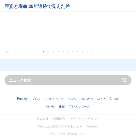
容姿と寿命 28年追跡で見えた差
Peachy
ブログ
ショッピング
バンク
みんかぶ
みんかぶChoice
Kstyle
株探
プレスリリース
運営会社
利用規約
プライバシーポリシー
livedoorお客様サポートセンター
livedoor
コンテンツ・広告ポリシー