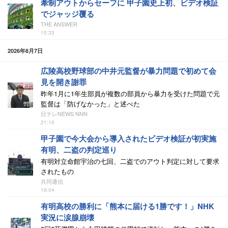
牽制アウトからセーフに 甲子園史上初、ビデオ検証
でジャッジ覆る
THE ANSWER
15:33
2026年8月7日
広陵高校野球部の中井元監督が暴力問題で初めて会
見を開き謝罪
昨年1月に1年生部員が複数の部員から暴力を受けた問題で元
監督は「防げなかった」と述べた
日テレNEWS NNN
21:10
甲子園で今大会から導入されたビデオ検証が初実施
有明、二盗の判定巡り
有明対立命館宇治の七回、二盗でのアウト判定に対して要求
されたもの
共同通信
19:04
有明高校の勝利に「熊本に届ける1勝です！」NHK
実況に涙腺崩壊