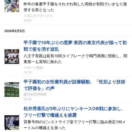
昨年の春夏甲子園をそれぞれ制した両校が初戦でいきなり激
突する形となった
スポニチアネックス
05:00
2026年8月9日
甲子園で10年ぶりの悪夢 東西の東京代表が揃って初
戦で姿を消す波乱
八王子実践は延長10回タイブレークで鳴門渦潮に惜敗し、関
東第一も英明に敗れた
スポーツ報知
19:12
甲子園初の女性審判員が誤審騒動、「性別より技術
で評価を」の声
週刊女性PRIME
06:30
松井秀喜氏が3年ぶりにヤンキースOB戦に参加し、
フリー打撃で柵越えを披露
背番号55のピンストライプ姿でフリー打撃に臨み推定100メ
ートルの柵越えを放った