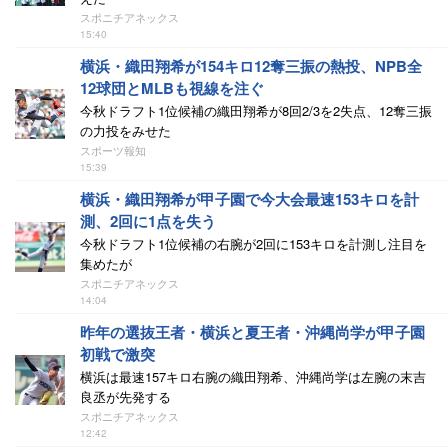
スポニチアネックス
15:40
横浜・織田翔希が154キロ12奪三振の熱投、NPB全
12球団とMLBも視線を注ぐ
今秋ドラフト1位候補の織田翔希が8回2/3を2失点、12奪三振
の力投をみせた
スポーツ報知
15:39
横浜・織田翔希が甲子園で今大会最速153キロを計
測、2回に1点を失う
今秋ドラフト1位候補の右腕が2回に153キロを計測し注目を
集めたが
スポニチアネックス
14:04
昨年の選抜王者・横浜と夏王者・沖縄尚学が甲子園
初戦で激突
横浜は最速157キロ右腕の織田翔希、沖縄尚学は左腕の末吉
良丞が先発する
スポニチアネックス
12:42