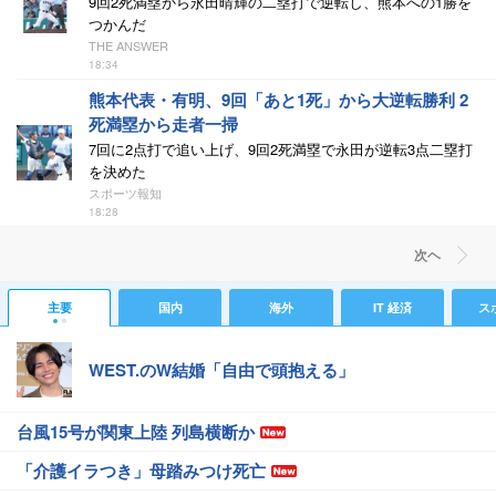
9回2死満塁から永田晴輝の二塁打で逆転し、熊本への1勝を
つかんだ
THE ANSWER
18:34
熊本代表・有明、9回「あと1死」から大逆転勝利 2
死満塁から走者一掃
7回に2点打で追い上げ、9回2死満塁で永田が逆転3点二塁打
を決めた
スポーツ報知
18:28
次ヘ
主要
国内
海外
IT 経済
ス
WEST.のW結婚「自由で頭抱える」
台風15号が関東上陸 列島横断か
「介護イラつき」母踏みつけ死亡