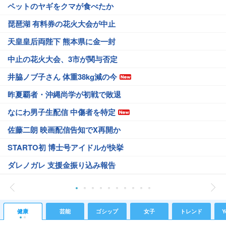
ペットのヤギをクマが食べたか
琵琶湖 有料券の花火大会が中止
天皇皇后両陛下 熊本県に金一封
中止の花火大会、3市が関与否定
井脇ノブ子さん 体重38kg減の今
昨夏覇者・沖縄尚学が初戦で敗退
なにわ男子生配信 中傷者を特定
佐藤二朗 映画配信告知でX再開か
STARTO初 博士号アイドルが快挙
ダレノガレ 支援金振り込み報告
健康
芸能
ゴシップ
女子
トレンド
Y