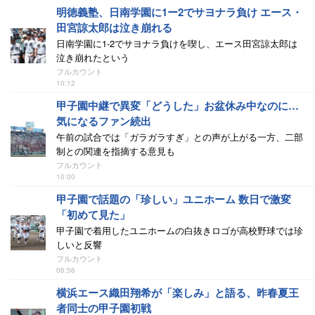
明徳義塾、日南学園に1ー2でサヨナラ負け エース・
田宮諒太郎は泣き崩れる
日南学園に1-2でサヨナラ負けを喫し、エース田宮諒太郎は
泣き崩れたという
フルカウント
10:12
甲子園中継で異変「どうした」お盆休み中なのに…
気になるファン続出
午前の試合では「ガラガラすぎ」との声が上がる一方、二部
制との関連を指摘する意見も
フルカウント
10:00
甲子園で話題の「珍しい」ユニホーム 数日で激変
「初めて見た」
甲子園で着用したユニホームの白抜きロゴが高校野球では珍
しいと反響
フルカウント
06:56
横浜エース織田翔希が「楽しみ」と語る、昨春夏王
者同士の甲子園初戦