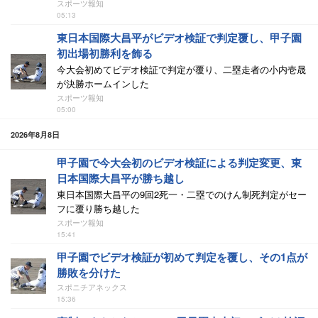
スポーツ報知
05:13
東日本国際大昌平がビデオ検証で判定覆し、甲子園
初出場初勝利を飾る
今大会初めてビデオ検証で判定が覆り、二塁走者の小内壱晟
が決勝ホームインした
スポーツ報知
05:00
2026年8月8日
甲子園で今大会初のビデオ検証による判定変更、東
日本国際大昌平が勝ち越し
東日本国際大昌平の9回2死一・二塁でのけん制死判定がセー
フに覆り勝ち越した
スポーツ報知
15:41
甲子園でビデオ検証が初めて判定を覆し、その1点が
勝敗を分けた
スポニチアネックス
15:36