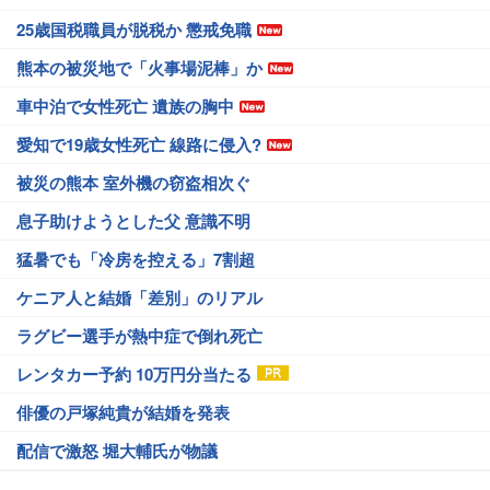
25歳国税職員が脱税か 懲戒免職
熊本の被災地で「火事場泥棒」か
車中泊で女性死亡 遺族の胸中
愛知で19歳女性死亡 線路に侵入?
被災の熊本 室外機の窃盗相次ぐ
息子助けようとした父 意識不明
猛暑でも「冷房を控える」7割超
ケニア人と結婚「差別」のリアル
ラグビー選手が熱中症で倒れ死亡
レンタカー予約 10万円分当たる
俳優の戸塚純貴が結婚を発表
配信で激怒 堀大輔氏が物議