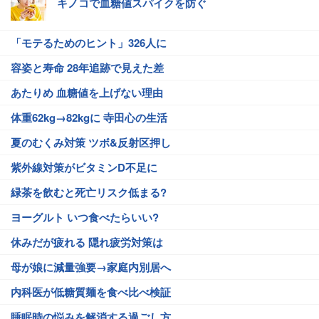
キノコで血糖値スパイクを防ぐ
「モテるためのヒント」326人に
容姿と寿命 28年追跡で見えた差
あたりめ 血糖値を上げない理由
体重62kg→82kgに 寺田心の生活
夏のむくみ対策 ツボ&反射区押し
紫外線対策がビタミンD不足に
緑茶を飲むと死亡リスク低まる?
ヨーグルト いつ食べたらいい?
休みだが疲れる 隠れ疲労対策は
母が娘に減量強要→家庭内別居へ
内科医が低糖質麺を食べ比べ検証
睡眠時の悩みを解消する過ごし方