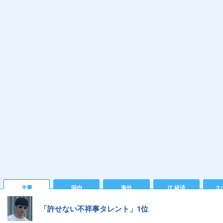
主要
国内
海外
IT 経済
ス
「許せない不祥事タレント」1位