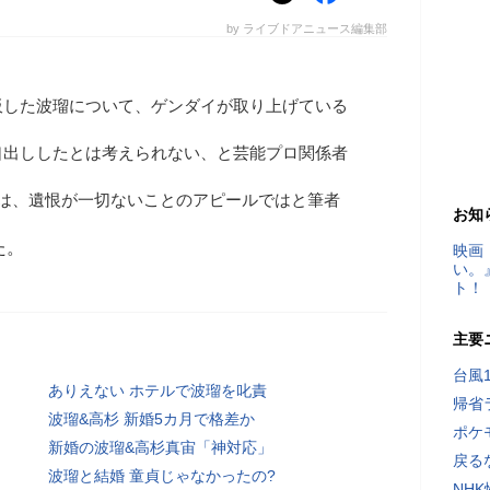
by ライブドアニュース編集部
板した波瑠について、ゲンダイが取り上げている
口出ししたとは考えられない、と芸能プロ関係者
とは、遺恨が一切ないことのアピールではと筆者
お知
た。
映画
い。
ト！
主要
台風
ありえない ホテルで波瑠を叱責
帰省
波瑠&高杉 新婚5カ月で格差か
ポケ
新婚の波瑠&高杉真宙「神対応」
戻る
波瑠と結婚 童貞じゃなかったの?
NH