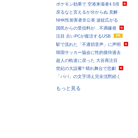
ポケモン効果で 空港来場者4.5倍
戻るなと言えるか分からぬ 見解
NHK性加害者非公表 波紋広がる
国民からの受信料が…不満爆発
注目 古いPCが復活するUSB
駅で流れた「不適切音声」に声明
韓国サッカー協会に性的接待過去
超人の軌道に戻った 大谷再注目
世紀の大誤審? 晴れ舞台で悲劇
「パパ」の文字消え完全沈黙続く
もっと見る