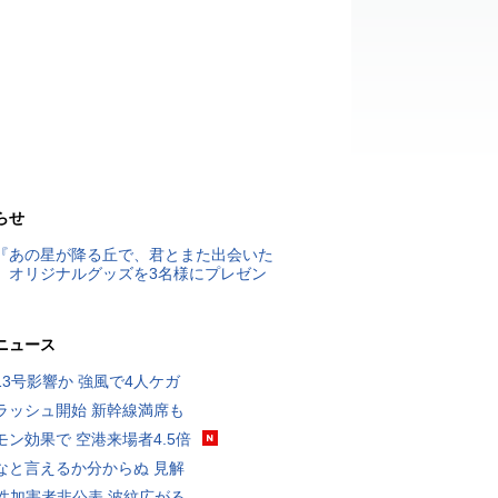
らせ
『あの星が降る丘で、君とまた出会いた
』オリジナルグッズを3名様にプレゼン
ニュース
13号影響か 強風で4人ケガ
ラッシュ開始 新幹線満席も
モン効果で 空港来場者4.5倍
なと言えるか分からぬ 見解
K性加害者非公表 波紋広がる