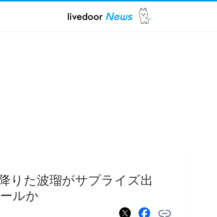
降りた波瑠がサプライズ出
ピールか