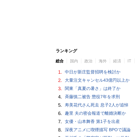
ランキング
総合
国内
政治
海外
経済
IT
1.
中日が新庄監督招聘を検討か
2.
大量注文キャンセル43億円以上か
3.
関東「真夏の暑さ」は終了か
4.
斉藤慎二被告 懲役7年を求刑
5.
寿美花代さん死去 息子2人が追悼
6.
趣里 夫の密会報道で離婚決断か
7.
女優・山本舞香 第1子を出産
8.
深夜アニメに喫煙描写 BPOで議論