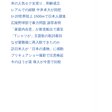
米の人気セク女巡り…和解成立
レアルでの経験 中井卓大が回想
U-20世界陸上 1500mで日本人躍進
広陵野球部で暴力問題 謝罪表明
「家庭内合意」が新党船出で露呈
「Tシャツが」主題歌の歌詞着目
なぜ避難後に再入館できたのか
訪日米人が「日本の遺物」に感動
プリキュアショー撮影で注意喚起
今のほうが楽 偉人が今昔で比較