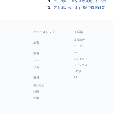
9.
玉川氏の「警察官が死刑」に批判
10.
客を閉め出します SAで徹底対策
ニューストップ
IT 経済
経済総合
主要
マーケット
Web
国内
ガジェット
社会
ITビジネス
政治
IT総合
海外
PR
海外総合
韓国
中国