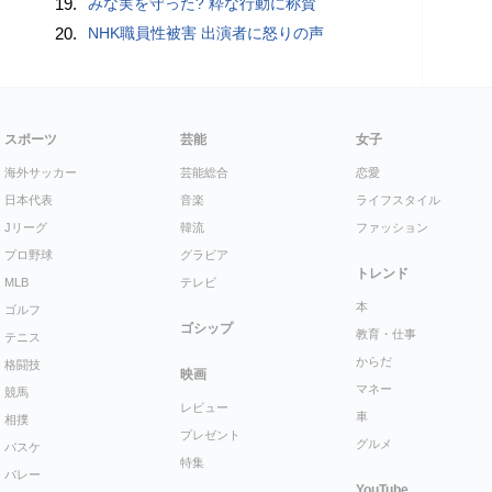
19.
みな実を守った? 粋な行動に称賛
20.
NHK職員性被害 出演者に怒りの声
スポーツ
芸能
女子
海外サッカー
芸能総合
恋愛
日本代表
音楽
ライフスタイル
Jリーグ
韓流
ファッション
プロ野球
グラビア
トレンド
MLB
テレビ
本
ゴルフ
ゴシップ
教育・仕事
テニス
からだ
格闘技
映画
マネー
競馬
レビュー
車
相撲
プレゼント
グルメ
バスケ
特集
バレー
YouTube