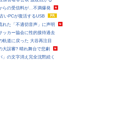
からの受信料が…不満爆発
 古いPCが復活するUSB
流れた「不適切音声」に声明
サッカー協会に性的接待過去
の軌道に戻った 大谷再注目
の大誤審? 晴れ舞台で悲劇
パ」の文字消え完全沈黙続く