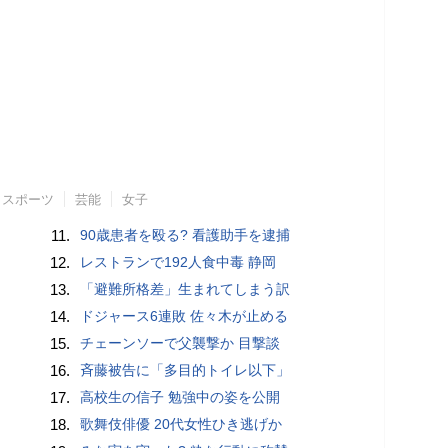
スポーツ
芸能
女子
11.
90歳患者を殴る? 看護助手を逮捕
12.
レストランで192人食中毒 静岡
13.
「避難所格差」生まれてしまう訳
14.
ドジャース6連敗 佐々木が止める
15.
チェーンソーで父襲撃か 目撃談
16.
斉藤被告に「多目的トイレ以下」
17.
高校生の信子 勉強中の姿を公開
18.
歌舞伎俳優 20代女性ひき逃げか