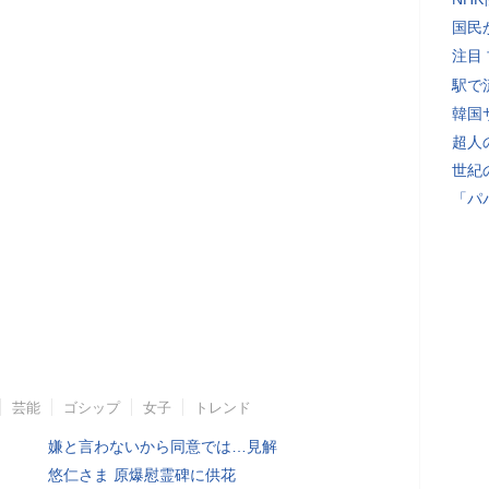
国民
注目
駅で
韓国
超人
世紀
「パ
芸能
ゴシップ
女子
トレンド
嫌と言わないから同意では…見解
悠仁さま 原爆慰霊碑に供花