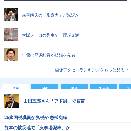
森喜朗氏の「影響力」が減退か
大阪メトロの列車で「煙が充満」
俳優の戸塚純貴が結婚を発表
画像アクセスランキングをもっと見る
主要
国内
海外
IT 経済
ス
山田五郎さん「アド街」で名言
25歳国税職員が脱税か 懲戒免職
熊本の被災地で「火事場泥棒」か