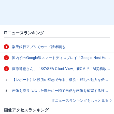
ITニュースランキング
楽天銀行アプリでカード請求額も
1
国内初のGoogle製スマートディスプレイ「Google Nest Hub」実機レビュー！
2
藤原竜也さん、「SKYSEA Client View」新CMで「AI労務改善」をアピール 働き方をAIが分析したら「すぐに休んで」と言われる？
3
【レポート】区役所の有志で作る、横浜・野毛の魅力を伝えるCM
4
画像を塗りつぶした部分に一瞬で自然な画像を補完する技術を早稲田大学の研究者が開発
5
ITニュースランキングをもっと見る
画像アクセスランキング