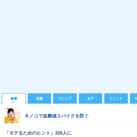
健康
芸能
ゴシップ
女子
トレンド
Y
キノコで血糖値スパイクを防ぐ
「モテるためのヒント」326人に