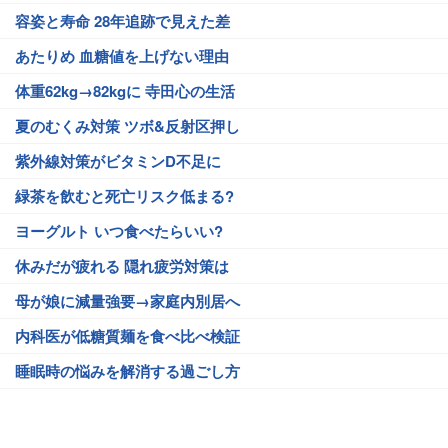
容姿と寿命 28年追跡で見えた差
あたりめ 血糖値を上げない理由
体重62kg→82kgに 寺田心の生活
夏のむくみ対策 ツボ&反射区押し
紫外線対策がビタミンD不足に
緑茶を飲むと死亡リスク低まる?
ヨーグルト いつ食べたらいい?
休みだが疲れる 隠れ疲労対策は
母が娘に減量強要→家庭内別居へ
内科医が低糖質麺を食べ比べ検証
睡眠時の悩みを解消する過ごし方