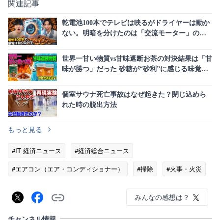
関連記事
乾電池100本でテレビは映るがドライヤーは動か
ない。明暗を分けたのは「交流モーター」の有
無と「アダプターの変圧機能」だった
世界一甘い物質vs甘味遮断お茶の対決結果は「甘
味が勝つ」だった 砂糖が“砂利”に感じる味覚変
化の恐怖とは
個室サウナ死亡事故はなぜ起きた？閉じ込めら
れた時の脱出方法
もっと見る
#IT 経済ニュース
#経済総合ニュース
#エアコン（エア・コンディショナー）
#掃除
#火事・火災
みんなの感想は？
チャンネル情報