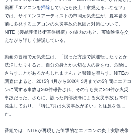
動画『エアコンを
掃除
していたら炎上！家燃える…なぜ？』
では、サイエンスアーティストの市岡元気先生が、夏本番を
前に多発するエアコンの火災事故の原因と対策について、
NITE（製品評価技術基盤機構）の協力のもと、実験映像を交
えながら詳しく解説している。
動画の冒頭で元気先生は、「誤った方法で試運転したりとか
洗浄したりすると、自分の身とか大切な人の身をね、危険に
さらすことがあるかもしれません」と警鐘を鳴らす。NITEの
調査によると、2015年4月から2020年3月までの5年間にエアコ
ンに関する事故は263件報告され、そのうち実に244件が火災
事故だった。さらに、誤った内部洗浄による火災事故も20件
発生しており、「特に7月は火災事故が多い」と注意を促し
た。
番組では、NITEが再現した衝撃的なエアコンの炎上実験映像