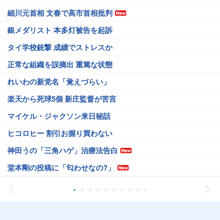
細川元首相 文春で高市首相批判
銀メダリスト 本多灯被告を起訴
タイ学校銃撃 成績でストレスか
正常な組織を誤摘出 重篤な状態
れいわの新党名「覚えづらい」
楽天から死球5個 新庄監督が苦言
マイケル・ジャクソン来日秘話
ヒコロヒー 割引お握り買わない
神田うの「三角ハゲ」治療法告白
堂本剛の投稿に「匂わせなの?」