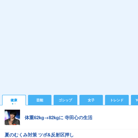
健康
芸能
ゴシップ
女子
トレンド
Y
体重62kg→82kgに 寺田心の生活
夏のむくみ対策 ツボ&反射区押し