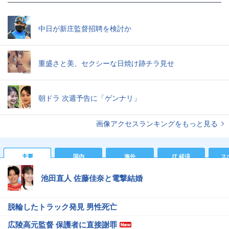
中日が新庄監督招聘を検討か
重盛さと美、セクシーな日焼け跡チラ見せ
朝ドラ 次週予告に「ゲンナリ」
画像アクセスランキングをもっと見る
主要
国内
海外
IT 経済
ス
池田直人 佐藤佳奈と電撃結婚
脱輪したトラック発見 男性死亡
広陵高元監督 保護者に直接謝罪