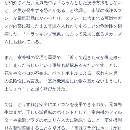
が紹介された。元気先生は「ちゃんとした洗浄方法をしない
と、火災が発生する恐れがある」と強調し、市販の洗浄スプ
レーが電気部品にかかったり、スプレーに含まれる可燃性ガ
スが内部に残ったまま電源を入れたりすることの危険性を指
摘した。「トラッキング現象」によって発火に至るメカニズ
ムにも触れている。
また、室外機の管理も重要で、「近くで起きた火が燃え移っ
てしまったらしいという事故も結構あるみたいです」とし、
花火やタバコの不始末、ペットボトルによる「収れん火災」
の危険性にも言及。「室外機周辺には物を置かないようにし
ましょう！」と強く呼びかけた。
では、どうすれば安全にエアコンを使用できるのか。元気先
生はまず、正しい試運転のポイントとして、室内機のフィル
ターや電源プラグのホコリを入念に確認すること、室外機周
りを整理整頓することを挙げる。「電源プラグにホコリがた