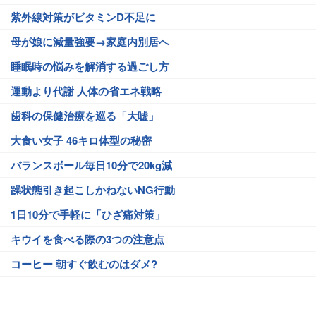
紫外線対策がビタミンD不足に
母が娘に減量強要→家庭内別居へ
睡眠時の悩みを解消する過ごし方
運動より代謝 人体の省エネ戦略
歯科の保健治療を巡る「大嘘」
大食い女子 46キロ体型の秘密
バランスボール毎日10分で20kg減
躁状態引き起こしかねないNG行動
1日10分で手軽に「ひざ痛対策」
キウイを食べる際の3つの注意点
コーヒー 朝すぐ飲むのはダメ?