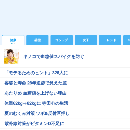
健康
芸能
ゴシップ
女子
トレンド
Y
キノコで血糖値スパイクを防ぐ
「モテるためのヒント」326人に
容姿と寿命 28年追跡で見えた差
あたりめ 血糖値を上げない理由
体重62kg→82kgに 寺田心の生活
夏のむくみ対策 ツボ&反射区押し
紫外線対策がビタミンD不足に