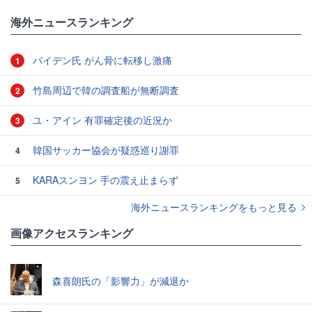
海外ニュースランキング
バイデン氏 がん骨に転移し激痛
1
竹島周辺で韓の調査船が無断調査
2
ユ・アイン 有罪確定後の近況か
3
韓国サッカー協会が疑惑巡り謝罪
4
KARAスンヨン 手の震え止まらず
5
海外ニュースランキングをもっと見る
画像アクセスランキング
森喜朗氏の「影響力」が減退か