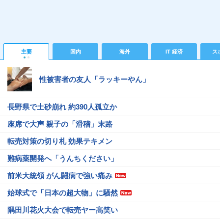
主要
国内
海外
IT 経済
ス
性被害者の友人「ラッキーやん」
長野県で土砂崩れ 約390人孤立か
座席で大声 親子の「滑稽」末路
転売対策の切り札 効果テキメン
難病薬開発へ「うんちください」
前米大統領 がん闘病で強い痛み
始球式で「日本の超大物」に騒然
隅田川花火大会で転売ヤー高笑い