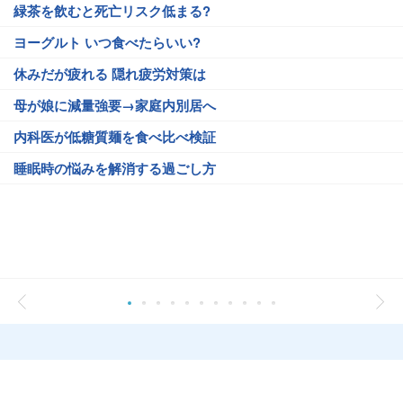
緑茶を飲むと死亡リスク低まる?
ヨーグルト いつ食べたらいい?
休みだが疲れる 隠れ疲労対策は
母が娘に減量強要→家庭内別居へ
内科医が低糖質麺を食べ比べ検証
睡眠時の悩みを解消する過ごし方