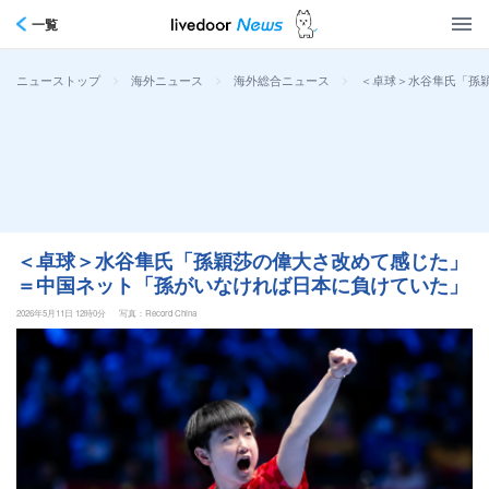
一覧
>
>
>
＜卓球＞水谷隼氏「孫
ニューストップ
海外ニュース
海外総合ニュース
＜卓球＞水谷隼氏「孫穎莎の偉大さ改めて感じた」
＝中国ネット「孫がいなければ日本に負けていた」
2026年5月11日 12時0分
写真：Record China