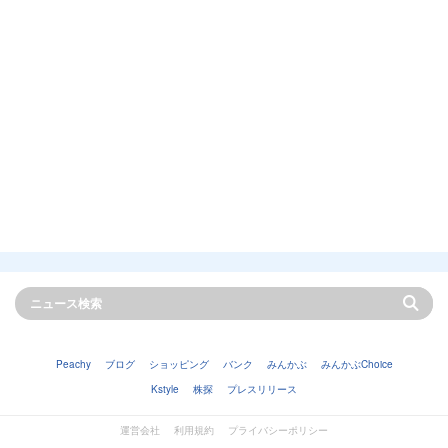
Peachy
ブログ
ショッピング
バンク
みんかぶ
みんかぶChoice
Kstyle
株探
プレスリリース
運営会社
利用規約
プライバシーポリシー