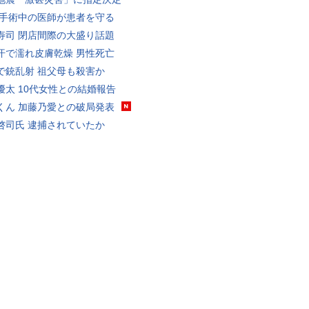
 手術中の医師が患者を守る
寿司 閉店間際の大盛り話題
汗で濡れ皮膚乾燥 男性死亡
で銃乱射 祖父母も殺害か
優太 10代女性との結婚報告
くん 加藤乃愛との破局発表
啓司氏 逮捕されていたか