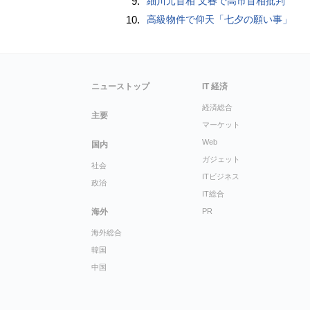
9.
細川元首相 文春で高市首相批判
10.
高級物件で仰天「七夕の願い事」
ニューストップ
IT 経済
経済総合
主要
マーケット
Web
国内
ガジェット
社会
ITビジネス
政治
IT総合
海外
PR
海外総合
韓国
中国