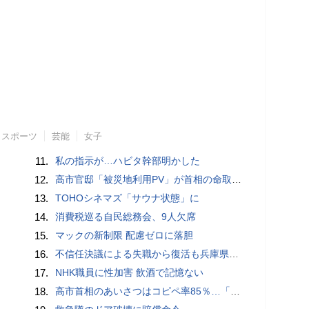
スポーツ
芸能
女子
11.
私の指示が…ハビタ幹部明かした
12.
高市官邸「被災地利用PV」が首相の命取りに？ 安倍元首相“コロナおこもり動画”の二の舞を自民党が危惧
13.
TOHOシネマズ「サウナ状態」に
14.
消費税巡る自民総務会、9人欠席
15.
マックの新制限 配慮ゼロに落胆
16.
不信任決議による失職から復活も兵庫県・斉藤知事への批判が再燃中！
17.
NHK職員に性加害 飲酒で記憶ない
18.
高市首相のあいさつはコピペ率85％…「広島への思い」石破前首相・愛子内親王とは絶望的格差