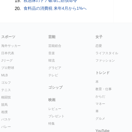
19.
救急隊のドア破壊に賠償命令
20.
食料品の消費税 来年4月から1%へ
スポーツ
芸能
女子
海外サッカー
芸能総合
恋愛
日本代表
音楽
ライフスタイル
Jリーグ
韓流
ファッション
プロ野球
グラビア
トレンド
MLB
テレビ
本
ゴルフ
ゴシップ
教育・仕事
テニス
からだ
格闘技
映画
マネー
競馬
レビュー
車
相撲
プレゼント
グルメ
バスケ
特集
バレー
YouTube