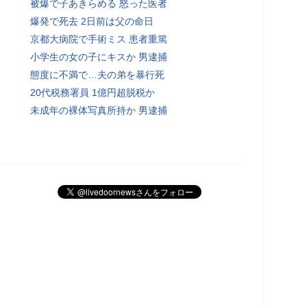
被爆で子あきらめる 怒った医者
爆発で死去 2日前は父の命日
京都大病院で手術ミス 患者重篤
小学生の女の子にキスか 男逮捕
態度に不満で…夫の弟を暴行死
20代税務署員 1億円超脱税か
未成年の裸体写真所持か 男逮捕