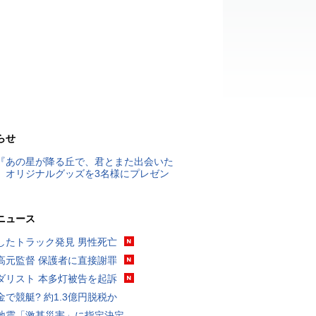
らせ
『あの星が降る丘で、君とまた出会いた
』オリジナルグッズを3名様にプレゼン
ニュース
したトラック発見 男性死亡
高元監督 保護者に直接謝罪
ダリスト 本多灯被告を起訴
金で競艇? 約1.3億円脱税か
地震「激甚災害」に指定決定