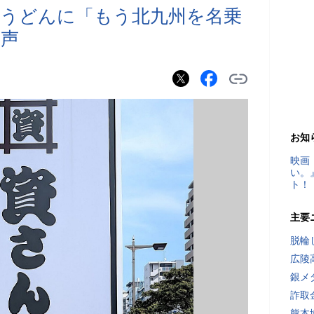
うどんに「もう北九州を名乗
る声
お知
映画
い。
ト！
主要
脱輪
広陵
銀メ
詐取
熊本