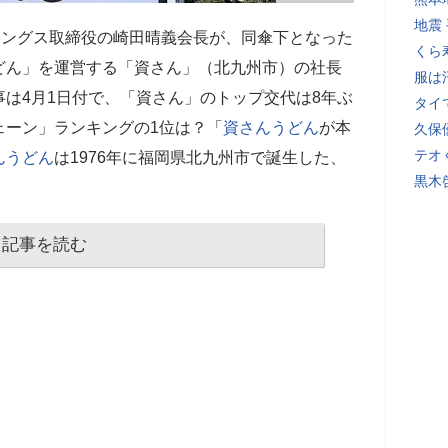
地震
ィングス取締役の崎田晴義会長が、同傘下となった
くら
どん」を運営する「資さん」（北九州市）の社長
服は
は4月1日付で、「資さん」のトップ交代は8年ぶ
タイ
ェーン」ランキングの1位は？「
資さんうどん
が本
久保
テオ
んうどん
は1976年に福岡県北九州市で誕生した、
黒木
記事を読む