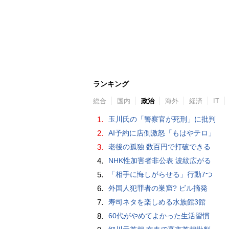
ランキング
総合
国内
政治
海外
経済
IT
1.
玉川氏の「警察官が死刑」に批判
2.
AI予約に店側激怒「もはやテロ」
3.
老後の孤独 数百円で打破できる
4.
NHK性加害者非公表 波紋広がる
5.
「相手に悔しがらせる」行動7つ
6.
外国人犯罪者の巣窟? ビル摘発
7.
寿司ネタを楽しめる水族館3館
8.
60代がやめてよかった生活習慣