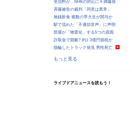
受信料が…NHKの対応に不満爆発
斉藤被告の裁判「同意は異常」
無銭飲食 複数の早大生が関与か
駅で流れた「不適切音声」に声明
部屋が「物置化」する5つの原因
詐取金で競艇? 約1.3億円脱税か
脱輪したトラック発見 男性死亡
もっと見る
ライブドアニュースを読もう！