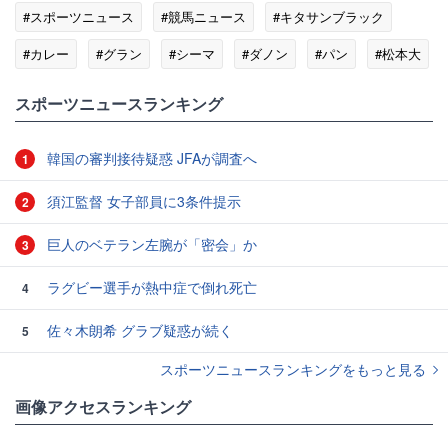
#スポーツニュース
#競馬ニュース
#キタサンブラック
#カレー
#グラン
#シーマ
#ダノン
#パン
#松本大
スポーツニュースランキング
韓国の審判接待疑惑 JFAが調査へ
1
須江監督 女子部員に3条件提示
2
巨人のベテラン左腕が「密会」か
3
ラグビー選手が熱中症で倒れ死亡
4
佐々木朗希 グラブ疑惑が続く
5
スポーツニュースランキングをもっと見る
画像アクセスランキング