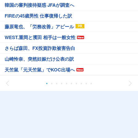
韓国の審判接待疑惑 JFAが調査へ
FIREの45歳男性 仕事復帰した訳
藤原竜也、「労務改善」アピール
WEST.重岡と濱田 相手は一般女性
さらば森田、FX投資詐欺被害告白
山崎怜奈、突然妊娠だけ公表の訳
天竺鼠「元天竺鼠」でKOC出場へ