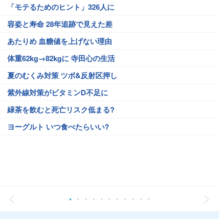
「モテるためのヒント」326人に
容姿と寿命 28年追跡で見えた差
あたりめ 血糖値を上げない理由
体重62kg→82kgに 寺田心の生活
夏のむくみ対策 ツボ&反射区押し
紫外線対策がビタミンD不足に
緑茶を飲むと死亡リスク低まる?
ヨーグルト いつ食べたらいい?