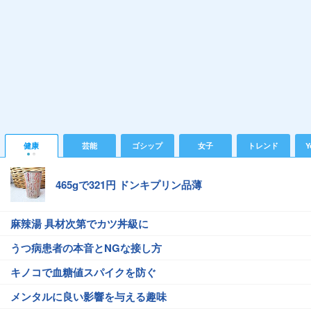
健康
芸能
ゴシップ
女子
トレンド
Y
465gで321円 ドンキプリン品薄
麻辣湯 具材次第でカツ丼級に
うつ病患者の本音とNGな接し方
キノコで血糖値スパイクを防ぐ
メンタルに良い影響を与える趣味