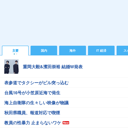
主要
国内
海外
IT 経済
ス
重岡大毅&濱田崇裕 結婚W発表
表参道でタクシーがビル突っ込む
台風16号が小笠原近海で発生
海上自衛隊の生々しい映像が物議
秋田県職員、報道対応で喫煙
教員の性暴力 止まらないワケ