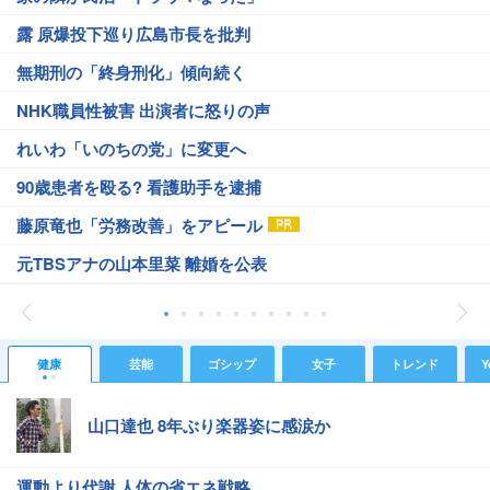
露 原爆投下巡り広島市長を批判
無期刑の「終身刑化」傾向続く
NHK職員性被害 出演者に怒りの声
れいわ「いのちの党」に変更へ
90歳患者を殴る? 看護助手を逮捕
藤原竜也「労務改善」をアピール
元TBSアナの山本里菜 離婚を公表
健康
芸能
ゴシップ
女子
トレンド
Y
山口達也 8年ぶり楽器姿に感涙か
運動より代謝 人体の省エネ戦略