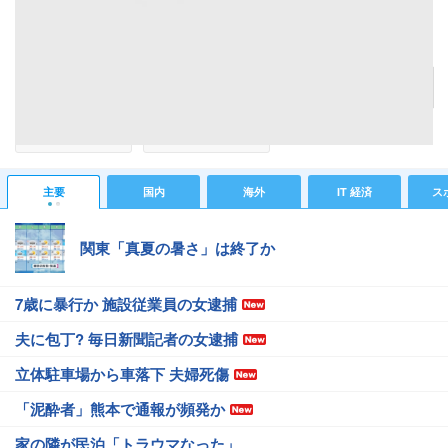
経済産業省と環境省の石炭火力計画についての足並みがそろわず、エネルギー各社は先行き
が見えないと不安を募らせている Photo by Masaki Nakamura、Yasuo Katatae
記事へ戻る
#IT 経済ニュース
#経済総合ニュース
主要
国内
海外
IT 経済
ス
関東「真夏の暑さ」は終了か
7歳に暴行か 施設従業員の女逮捕
夫に包丁? 毎日新聞記者の女逮捕
立体駐車場から車落下 夫婦死傷
「泥酔者」熊本で通報が頻発か
家の隣が民泊「トラウマなった」