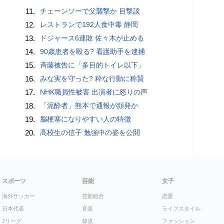
11.
チェーンソーで父襲撃か 目撃談
12.
レストランで192人食中毒 静岡
13.
ドジャース6連敗 佐々木が止める
14.
90歳患者を殴る? 看護助手を逮捕
15.
斉藤被告に「多目的トイレ以下」
16.
みな実を守った? 粋な行動に称賛
17.
NHK職員性被害 出演者に怒りの声
18.
「泥酔者」熊本で通報が頻発か
19.
脳梗塞になりやすい人の特徴
20.
高校生の信子 勉強中の姿を公開
スポーツ
芸能
女子
海外サッカー
芸能総合
恋愛
日本代表
音楽
ライフスタイル
Jリーグ
韓流
ファッション