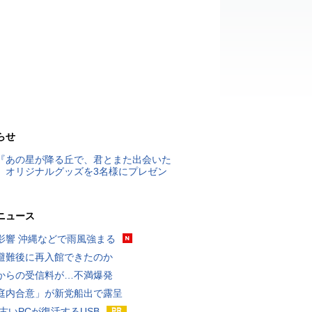
らせ
『あの星が降る丘で、君とまた出会いた
』オリジナルグッズを3名様にプレゼン
ニュース
影響 沖縄などで雨風強まる
避難後に再入館できたのか
からの受信料が…不満爆発
庭内合意」が新党船出で露呈
 古いPCが復活するUSB