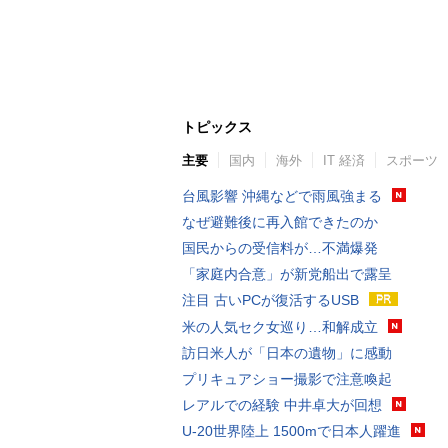
トピックス
主要
国内
海外
IT 経済
スポーツ
台風影響 沖縄などで雨風強まる
なぜ避難後に再入館できたのか
国民からの受信料が…不満爆発
「家庭内合意」が新党船出で露呈
注目 古いPCが復活するUSB
米の人気セク女巡り…和解成立
訪日米人が「日本の遺物」に感動
プリキュアショー撮影で注意喚起
レアルでの経験 中井卓大が回想
U-20世界陸上 1500mで日本人躍進