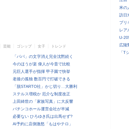
米の
訪日
プリ
レア
U-2
広陵
芸能
ゴシップ
女子
トレンド
「T
「パパ」の文字消え完全沈黙続く
今のほうが楽 偉人が今昔で比較
元巨人選手が指揮 甲子園で快挙
老後の孤独 数百円で打破できる
「脱STARTO社」かじ切り…大勝利
ステルス増税か 厄介な制度改正
上田綺世の「家族写真」に大反響
パチンコホール運営会社が半減
必要ない ひろゆき氏は出馬せず?
AI予約に店側激怒「もはやテロ」