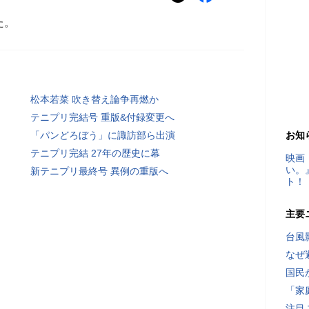
た。
松本若菜 吹き替え論争再燃か
テニプリ完結号 重版&付録変更へ
「パンどろぼう」に諏訪部ら出演
お知
テニプリ完結 27年の歴史に幕
映画
い。
新テニプリ最終号 異例の重版へ
ト！
主要
台風
なぜ
国民
「家
注目