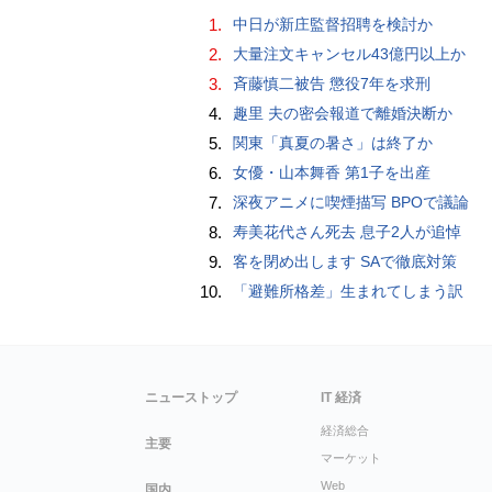
1.
中日が新庄監督招聘を検討か
2.
大量注文キャンセル43億円以上か
3.
斉藤慎二被告 懲役7年を求刑
4.
趣里 夫の密会報道で離婚決断か
5.
関東「真夏の暑さ」は終了か
6.
女優・山本舞香 第1子を出産
7.
深夜アニメに喫煙描写 BPOで議論
8.
寿美花代さん死去 息子2人が追悼
9.
客を閉め出します SAで徹底対策
10.
「避難所格差」生まれてしまう訳
ニューストップ
IT 経済
経済総合
主要
マーケット
Web
国内