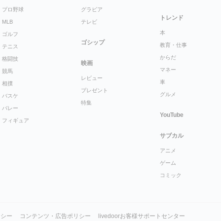
プロ野球
グラビア
トレンド
MLB
テレビ
本
ゴルフ
ゴシップ
教育・仕事
テニス
からだ
格闘技
映画
マネー
競馬
レビュー
車
相撲
プレゼント
グルメ
バスケ
特集
バレー
YouTube
フィギュア
サブカル
アニメ
ゲーム
コミック
リシー
コンテンツ・広告ポリシー
livedoorお客様サポートセンター