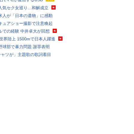
人気セク女巡り…和解成立
米人が「日本の遺物」に感動
キュアショー撮影で注意喚起
ルでの経験 中井卓大が回想
0世界陸上 1500mで日本人躍進
野球部で暴力問題 謝罪表明
シャツが」主題歌の歌詞着目