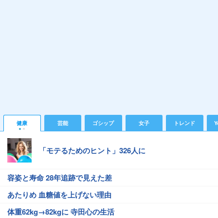
健康
芸能
ゴシップ
女子
トレンド
Y
「モテるためのヒント」326人に
容姿と寿命 28年追跡で見えた差
あたりめ 血糖値を上げない理由
体重62kg→82kgに 寺田心の生活