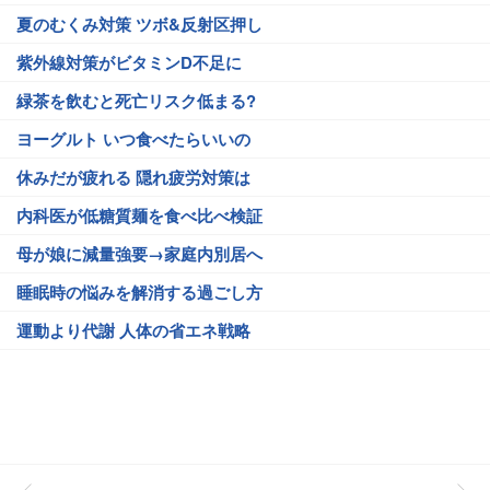
夏のむくみ対策 ツボ&反射区押し
紫外線対策がビタミンD不足に
緑茶を飲むと死亡リスク低まる?
ヨーグルト いつ食べたらいいの
休みだが疲れる 隠れ疲労対策は
内科医が低糖質麺を食べ比べ検証
母が娘に減量強要→家庭内別居へ
睡眠時の悩みを解消する過ごし方
運動より代謝 人体の省エネ戦略