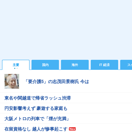
主要
国内
海外
IT 経済
ス
「要介護5」の志茂田景樹氏 今は
東名や関越道で帰省ラッシュ渋滞
円安影響考えず 豪遊する家庭も
大阪メトロの列車で「煙が充満」
在留資格なし 越人が惨事起こす