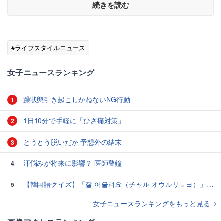
続きを読む
#ライフスタイルニュース
女子ニュースランキング
躁状態引き起こしかねないNG行動
1
1日10分で手軽に「ひざ痛対策」
2
とうとう脱いだか 予想外の結末
3
汗悩みが将来に影響？ 医師警鐘
4
【韓国語クイズ】「잘 어울려요（チャル オウルリョヨ）」の意味は？褒め言葉です♡
5
女子ニュースランキングをもっと見る