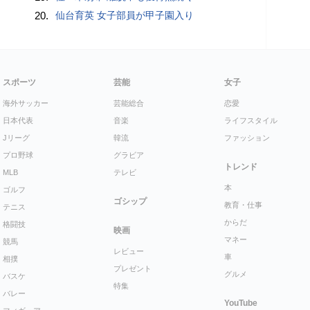
20.
仙台育英 女子部員が甲子園入り
スポーツ
芸能
女子
海外サッカー
芸能総合
恋愛
日本代表
音楽
ライフスタイル
Jリーグ
韓流
ファッション
プロ野球
グラビア
トレンド
MLB
テレビ
本
ゴルフ
ゴシップ
教育・仕事
テニス
からだ
格闘技
映画
マネー
競馬
レビュー
車
相撲
プレゼント
グルメ
バスケ
特集
バレー
YouTube