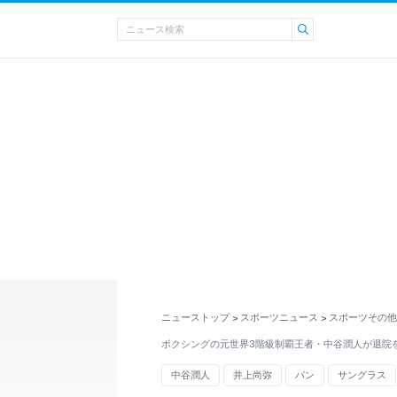
ニューストップ
スポーツニュース
スポーツその他
>
>
ボクシングの元世界3階級制覇王者・中谷潤人が退院
中谷潤人
井上尚弥
パン
サングラス