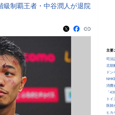
階級制覇王者・中谷潤人が退院
主要
司法
北朝
ドン
NH
消費
「4
トイ
医師
ヒカキ