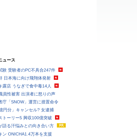
ニュース
試験 受験者のPC不具合247件
鮮 日本海に向け飛翔体発射
キ露店 うなぎで食中毒14人
K職員性被害 出演者に怒りの声
者庁「SNOW」運営に措置命令
3億円分」キャンセル? 女逮捕
ストーリー5 興収100億突破
が語る汗悩みとの向き合い方
ン ONICHA1.4万本を支援