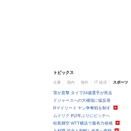
トピックス
主要
国内
海外
IT 経済
スポーツ
雷が直撃 タイで24歳選手が死去
ドジャースへの大補強に猛反発
Rマドリード ヤン争奪戦を制す
ムドリク 約2年ぶりにピッチへ
松島輝空 WTT横浜で最有力候補
八村塁 協会と和解し代表へ復帰