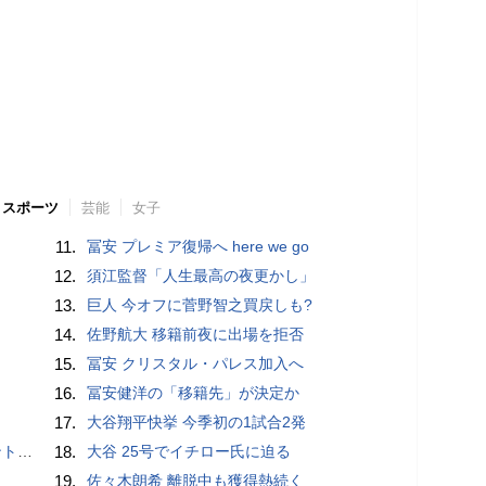
スポーツ
芸能
女子
11.
冨安 プレミア復帰へ here we go
12.
須江監督「人生最高の夜更かし」
13.
巨人 今オフに菅野智之買戻しも?
14.
佐野航大 移籍前夜に出場を拒否
15.
冨安 クリスタル・パレス加入へ
16.
冨安健洋の「移籍先」が決定か
17.
大谷翔平快挙 今季初の1試合2発
”時代
18.
大谷 25号でイチロー氏に迫る
19.
佐々木朗希 離脱中も獲得熱続く