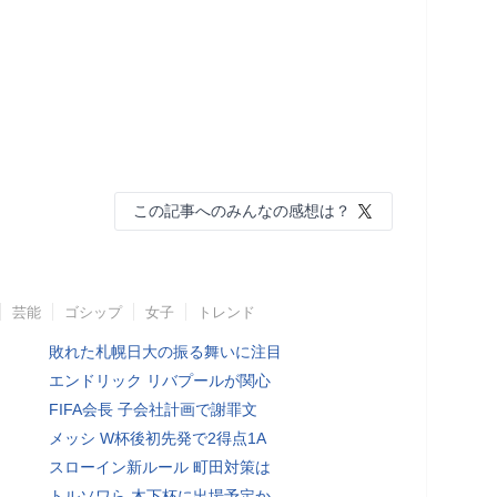
この記事へのみんなの感想は？
芸能
ゴシップ
女子
トレンド
敗れた札幌日大の振る舞いに注目
エンドリック リバプールが関心
FIFA会長 子会社計画で謝罪文
メッシ W杯後初先発で2得点1A
スローイン新ルール 町田対策は
トルソワら 木下杯に出場予定か