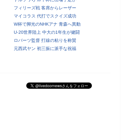
フィリーズ戦 客席からレーザー
マイコラス 代打でスクイズ成功
W杯で脚光のNHKアナ 青森へ異動
U-20世界陸上 中大の1年生が健闘
ロバーツ監督 打線の粘りを称賛
元西武ヤン 初三振に派手な祝福