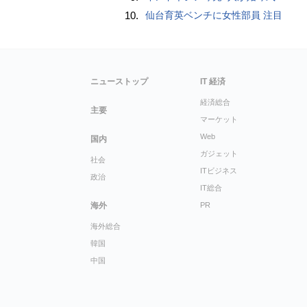
10.
仙台育英ベンチに女性部員 注目
ニューストップ
IT 経済
経済総合
主要
マーケット
Web
国内
ガジェット
社会
ITビジネス
政治
IT総合
海外
PR
海外総合
韓国
中国