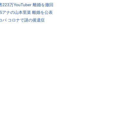
223万YouTuber 離婚を撤回
BSアナの山本里菜 離婚を公表
コバ コロナで謎の後遺症