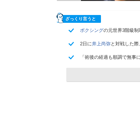
ざっくり言うと
ボクシング
の元世界3階級制
2日に
井上尚弥
と対戦した際
「術後の経過も順調で無事