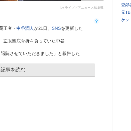
登録者
by ライブドアニュース編集部
元T
ケン
覇王者・
中谷潤人
が21日、
SNS
を更新した
、左眼窩底骨折を負っていた中谷
に退院させていただきました」と報告した
記事を読む