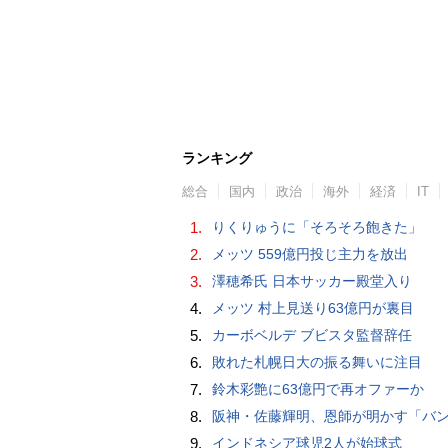
ランキング
総合
国内
政治
海外
経済
IT
1.
りくりゅうに「そろそろ飽きた」
2.
メッツ 559億円投じ主力を放出
3.
澤穂希氏 日本サッカー殿堂入り
4.
メッツ 村上見送り63億円が裏目
5.
カーボベルデ ブビスタ監督辞任
6.
敗れた札幌日大の振る舞いに注目
7.
鈴木彩艶に63億円で再オファーか
8.
阪神・佐藤輝明、恩師が明かす「バント拒否でホームラン」の“やんちゃ坊主
9.
インドネシア球児2人が始球式