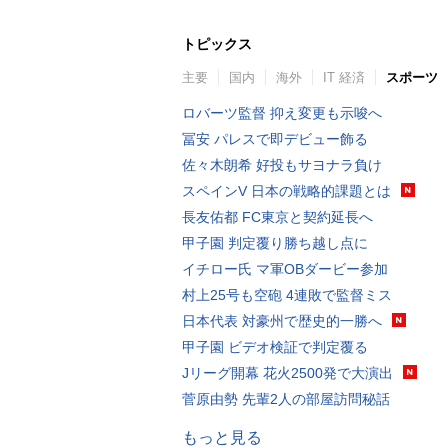
トピックス
主要
国内
海外
IT 経済
スポーツ
ロバーツ監督 抑え変更も示唆へ
冨安 パレスで即デビュー飾る
佐々木朗希 好投もサヨナラ負け
スペインV 日本の戦略的課題とは
長友佑都 FC東京と契約延長へ
甲子園 判定覆り勝ち越し点に
イチロー氏 マ軍OBダービー参加
村上25号も空砲 4連敗で監督ミス
日本代表 対豪州で歴史的一勝へ
甲子園 ビデオ検証で判定覆る
Jリーグ開幕 花火2500発で大演出
菅原由勢 先輩2人の部屋訪問秘話
もっと見る