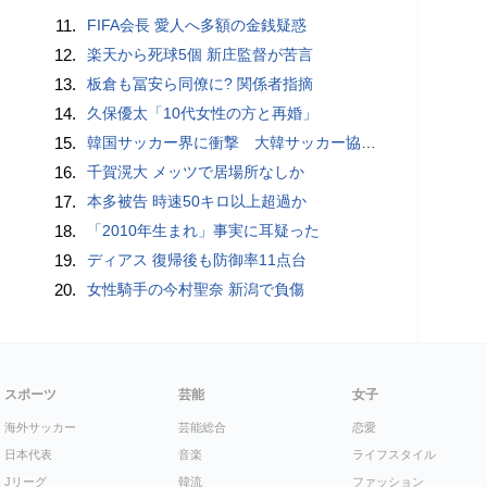
11.
FIFA会長 愛人へ多額の金銭疑惑
12.
楽天から死球5個 新庄監督が苦言
13.
板倉も冨安ら同僚に? 関係者指摘
14.
久保優太「10代女性の方と再婚」
15.
韓国サッカー界に衝撃 大韓サッカー協会に外国人審判への“性的接待”疑惑 韓国メディアが報道
16.
千賀滉大 メッツで居場所なしか
17.
本多被告 時速50キロ以上超過か
18.
「2010年生まれ」事実に耳疑った
19.
ディアス 復帰後も防御率11点台
20.
女性騎手の今村聖奈 新潟で負傷
スポーツ
芸能
女子
海外サッカー
芸能総合
恋愛
日本代表
音楽
ライフスタイル
Jリーグ
韓流
ファッション