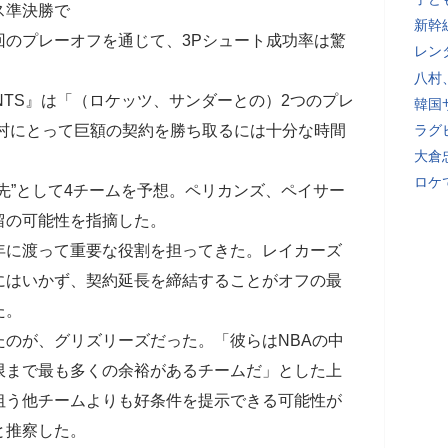
ス準決勝で
新幹
回のプレーオフを通じて、3Pシュート成功率は驚
レン
八村
OINTS』は「（ロケッツ、サンダーとの）2つのプレ
韓国
八村にとって巨額の契約を勝ち取るには十分な時間
ラグ
大倉
ロケ
先”として4チームを予想。ペリカンズ、ペイサー
留の可能性を指摘した。
年に渡って重要な役割を担ってきた。レイカーズ
にはいかず、契約延長を締結することがオフの最
た。
のが、グリズリーズだった。「彼らはNBAの中
限まで最も多くの余裕があるチームだ」とした上
狙う他チームよりも好条件を提示できる可能性が
と推察した。