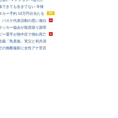
線できても生きてない 辛辣
タカー予約 10万円分当たる
、バスケ代表活動の思い激白
サッカー協会が疑惑巡り謝罪
ビー選手が熱中症で倒れ死亡
忠義「鳥貴族」実父と初共演
での無断撮影に女性アナ苦言