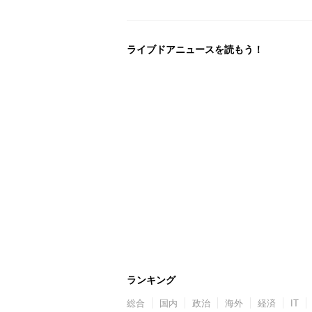
ライブドアニュースを読もう！
ランキング
総合
国内
政治
海外
経済
IT