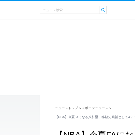
ニューストップ
スポーツニュース
>
>
【NBA】今夏FAになる八村塁、移籍先候補として4チ
【NBA】今夏FAに