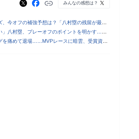
みんなの感想は？
【NBA】プレーオフ敗退のレイカーズ、今オフの補強予想は？「八村塁の残留が最優先事項」と米メディア 歴史的な活躍で手放せない存在に
【NBA】「初戦を取らないといけない」八村塁、プレーオフのポイントを明かす……ドンチッチ、リーブス離脱も「アグレッシブに行く」
【NBA】ドンチッチ、ハムストリングを痛めて退場……MVPレースに暗雲、受賞資格の「出場65試合以上」に届かない可能性も