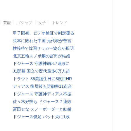
芸能
ゴシップ
女子
トレンド
甲子園初、ビデオ検証で判定覆る
張本に敗れた中国 元代表が苦言
性接待? 韓国サッカー協会が釈明
北京五輪スノボ銅の冨田が結婚
ドジャース 守護神崩れ7連敗に
J1開幕 国立で歴代最多6万人超
トラウト 35歳誕生日に6度目HR
ディアス 復帰後も防御率11点台
ドジャース 守護神ディアス不振
佐々木好投も ドジャース７連敗
冨田せな スノーボーダーと結婚
ドジャース俊足 バット犬に1敗