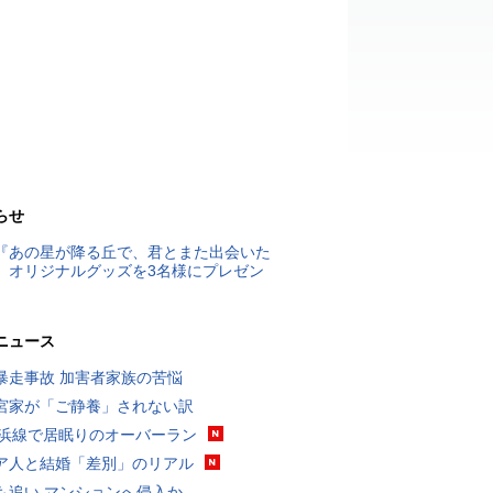
らせ
『あの星が降る丘で、君とまた出会いた
』オリジナルグッズを3名様にプレゼン
ニュース
暴走事故 加害者家族の苦悩
宮家が「ご静養」されない訳
横浜線で居眠りのオーバーラン
ア人と結婚「差別」のリアル
も追い マンションへ侵入か