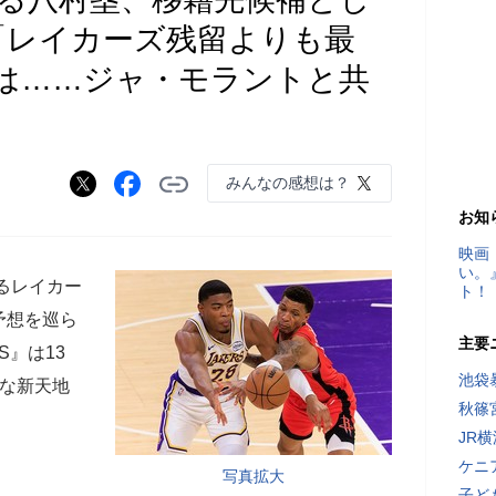
「レイカーズ残留よりも最
は……ジャ・モラントと共
みんなの感想は？
お知
映画
い。
るレイカー
ト！
予想を巡ら
主要
S』は13
池袋
適な新天地
秋篠
JR
ケニ
写真拡大
子ど