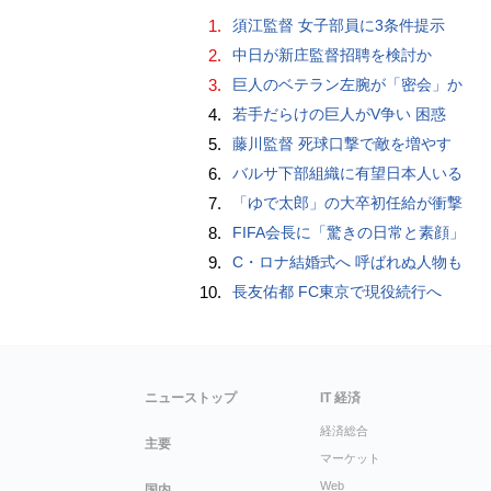
1.
須江監督 女子部員に3条件提示
2.
中日が新庄監督招聘を検討か
3.
巨人のベテラン左腕が「密会」か
4.
若手だらけの巨人がV争い 困惑
5.
藤川監督 死球口撃で敵を増やす
6.
バルサ下部組織に有望日本人いる
7.
「ゆで太郎」の大卒初任給が衝撃
8.
FIFA会長に「驚きの日常と素顔」
9.
C・ロナ結婚式へ 呼ばれぬ人物も
10.
長友佑都 FC東京で現役続行へ
ニューストップ
IT 経済
経済総合
主要
マーケット
Web
国内