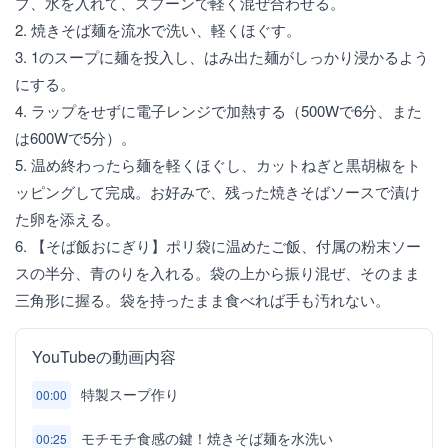
ブ、水を入れて、スプーンで軽く混ぜ合わせる。
2. 焼きそば麺を流水で洗い、軽くほぐす。
3. 1のスープに麺を投入し、はみ出た麺がしっかり浸かるよう
にする。
4. ラップをせずに電子レンジで加熱する（500Wで6分、また
は600Wで5分）。
5. 温め終わったら麺を軽くほぐし、カットねぎと黒胡椒をト
ッピングして完成。お好みで、残った焼きそばソースで漬け
た卵を添える。
6. 【そば飯おにぎり】ポリ袋に温めたご飯、付属の粉末ソー
スの半分、青のりを入れる。袋の上から振り混ぜ、そのまま
三角形に握る。袋を持ったまま食べれば手も汚れない。
YouTubeの動画内容
特製スープ作り
00:00
モチモチ食感の鍵！焼きそば麺を水洗い
00:25