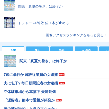
関東「真夏の暑さ」は終了か
ドジャース6連敗 佐々木が止める
画像アクセスランキングをもっと見る
主要
国内
海外
IT 経済
ス
関東「真夏の暑さ」は終了か
7歳に暴行か 施設従業員の女逮捕
夫に包丁? 毎日新聞記者の女逮捕
立体駐車場から車落下 夫婦死傷
「泥酔者」熊本で通報が頻発か
家の隣が民泊「トラウマなった」