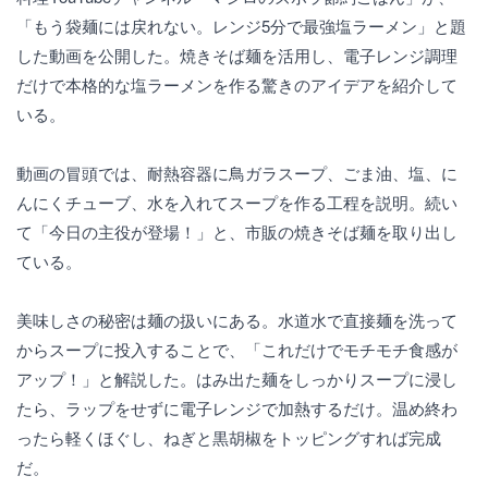
「もう袋麺には戻れない。レンジ5分で最強塩ラーメン」と題
した動画を公開した。焼きそば麺を活用し、電子レンジ調理
だけで本格的な塩ラーメンを作る驚きのアイデアを紹介して
いる。
動画の冒頭では、耐熱容器に鳥ガラスープ、ごま油、塩、に
んにくチューブ、水を入れてスープを作る工程を説明。続い
て「今日の主役が登場！」と、市販の焼きそば麺を取り出し
ている。
美味しさの秘密は麺の扱いにある。水道水で直接麺を洗って
からスープに投入することで、「これだけでモチモチ食感が
アップ！」と解説した。はみ出た麺をしっかりスープに浸し
たら、ラップをせずに電子レンジで加熱するだけ。温め終わ
ったら軽くほぐし、ねぎと黒胡椒をトッピングすれば完成
だ。