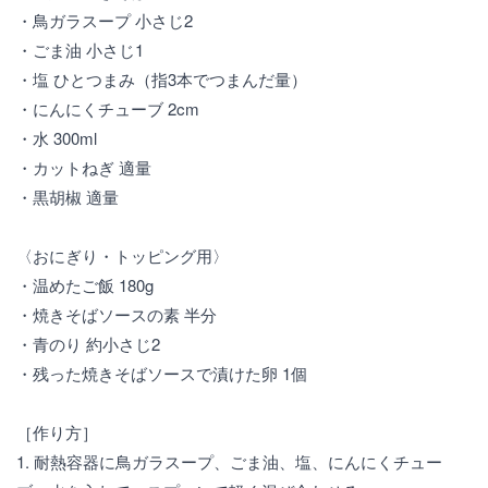
・鳥ガラスープ 小さじ2
・ごま油 小さじ1
・塩 ひとつまみ（指3本でつまんだ量）
・にんにくチューブ 2cm
・水 300ml
・カットねぎ 適量
・黒胡椒 適量
〈おにぎり・トッピング用〉
・温めたご飯 180g
・焼きそばソースの素 半分
・青のり 約小さじ2
・残った焼きそばソースで漬けた卵 1個
［作り方］
1. 耐熱容器に鳥ガラスープ、ごま油、塩、にんにくチュー