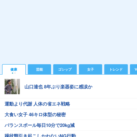
健康
芸能
ゴシップ
女子
トレンド
Y
山口達也 8年ぶり楽器姿に感涙か
運動より代謝 人体の省エネ戦略
大食い女子 46キロ体型の秘密
バランスボール毎日10分で20kg減
躁状態引き起こしかねないNG行動