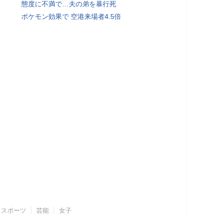
態度に不満で…夫の弟を暴行死
ポケモン効果で 空港来場者4.5倍
スポーツ
芸能
女子