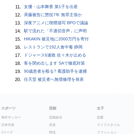
11.
女優・山本舞香 第1子を出産
12.
斉藤被告に懲役7年 無罪主張か
13.
深夜アニメに喫煙描写 BPOで議論
14.
駅で流れた「不適切音声」に声明
15.
HIKAKIN 被災地に2000万円を寄付
16.
レストランで192人食中毒 静岡
17.
ドジャース6連敗 佐々木が止める
18.
客を閉め出します SAで徹底対策
19.
90歳患者を殴る? 看護助手を逮捕
20.
任天堂 被災者へ無償修理を発表
スポーツ
芸能
女子
海外サッカー
芸能総合
恋愛
日本代表
音楽
ライフスタイル
Jリーグ
韓流
ファッション