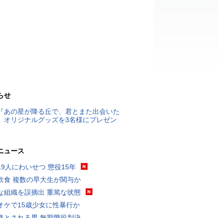
らせ
『あの星が降る丘で、君とまた出会いた
』オリジナルグッズを3名様にプレゼン
ニュース
19人にわいせつ 懲役15年
飲食 複数の早大生が関与か
な組織を誤摘出 重篤な状態
オケで15歳少女に性暴行か
格とされる男 無期懲役判決