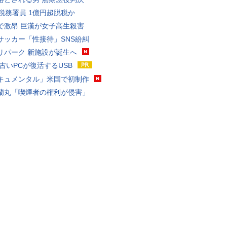
代税務署員 1億円超脱税か
で激昂 巨漢が女子高生殺害
サッカー「性接待」SNS紛糾
リパーク 新施設が誕生へ
 古いPCが復活するUSB
キュメンタル」米国で初制作
蘭丸「喫煙者の権利が侵害」