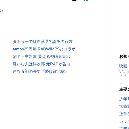
た。
タトゥーで紅白落選? 論争の行方
atmos25周年 RADWIMPSとコラボ
朝ドラ主題歌 萎える視聴者続出
お知
嫌いな人は洋次郎 元RADが告白
映画
い。
岸谷五朗の長男「夢は政治家」
ト！
主要
少年
無銭
正常
カラ
主犯