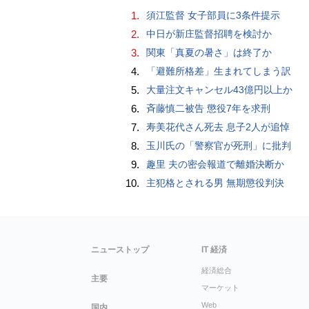
1.
須江監督 女子部員に3条件提示
2.
中日が新庄監督招聘を検討か
3.
関東「真夏の暑さ」は終了か
4.
「避難所格差」生まれてしまう訳
5.
大量注文キャンセル43億円以上か
6.
斉藤慎二被告 懲役7年を求刑
7.
寿美花代さん死去 息子2人が追悼
8.
玉川氏の「警察官が死刑」に批判
9.
趣里 夫の密会報道で離婚決断か
10.
主犯格とされる男 無期懲役判決
ニューストップ
IT 経済
経済総合
主要
マーケット
Web
国内