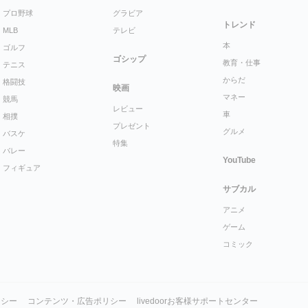
プロ野球
グラビア
トレンド
MLB
テレビ
本
ゴルフ
ゴシップ
教育・仕事
テニス
からだ
格闘技
映画
マネー
競馬
レビュー
車
相撲
プレゼント
グルメ
バスケ
特集
バレー
YouTube
フィギュア
サブカル
アニメ
ゲーム
コミック
リシー
コンテンツ・広告ポリシー
livedoorお客様サポートセンター