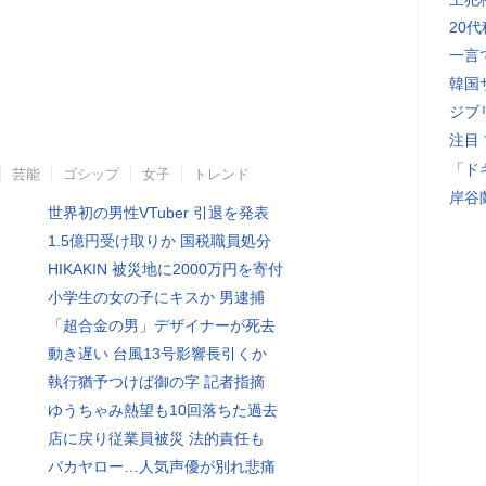
20
一言
韓国
ジブ
注目
「ド
芸能
ゴシップ
女子
トレンド
岸谷
世界初の男性VTuber 引退を発表
1.5億円受け取りか 国税職員処分
HIKAKIN 被災地に2000万円を寄付
小学生の女の子にキスか 男逮捕
「超合金の男」デザイナーが死去
動き遅い 台風13号影響長引くか
執行猶予つけば御の字 記者指摘
ゆうちゃみ熱望も10回落ちた過去
店に戻り従業員被災 法的責任も
バカヤロー…人気声優が別れ悲痛