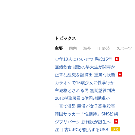
トピックス
主要
国内
海外
IT 経済
スポーツ
少年19人にわいせつ 懲役15年
無銭飲食 複数の早大生が関与か
正常な組織を誤摘出 重篤な状態
カラオケで15歳少女に性暴行か
主犯格とされる男 無期懲役判決
20代税務署員 1億円超脱税か
一言で激昂 巨漢が女子高生殺害
韓国サッカー「性接待」SNS紛糾
ジブリパーク 新施設が誕生へ
注目 古いPCが復活するUSB