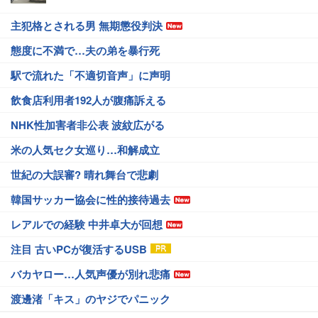
主犯格とされる男 無期懲役判決
態度に不満で…夫の弟を暴行死
駅で流れた「不適切音声」に声明
飲食店利用者192人が腹痛訴える
NHK性加害者非公表 波紋広がる
米の人気セク女巡り…和解成立
世紀の大誤審? 晴れ舞台で悲劇
韓国サッカー協会に性的接待過去
レアルでの経験 中井卓大が回想
注目 古いPCが復活するUSB
バカヤロー…人気声優が別れ悲痛
渡邊渚「キス」のヤジでパニック