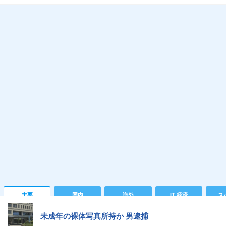
主要
国内
海外
IT 経済
ス
未成年の裸体写真所持か 男逮捕