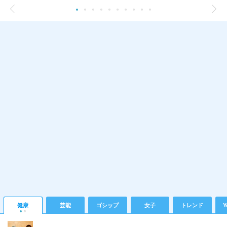
健康
芸能
ゴシップ
女子
トレンド
Y