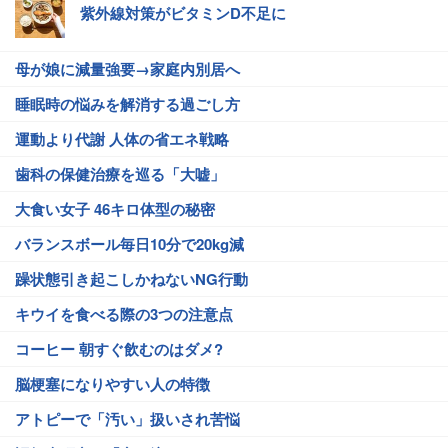
紫外線対策がビタミンD不足に
母が娘に減量強要→家庭内別居へ
睡眠時の悩みを解消する過ごし方
運動より代謝 人体の省エネ戦略
歯科の保健治療を巡る「大嘘」
大食い女子 46キロ体型の秘密
バランスボール毎日10分で20kg減
躁状態引き起こしかねないNG行動
キウイを食べる際の3つの注意点
コーヒー 朝すぐ飲むのはダメ?
脳梗塞になりやすい人の特徴
アトピーで「汚い」扱いされ苦悩