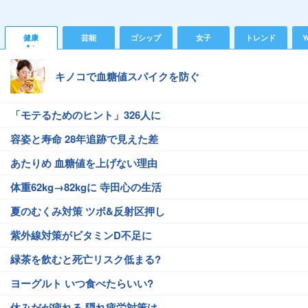
健康
芸能
ゴシップ
女子
トレンド
Y
キノコで血糖値スパイクを防ぐ
「モテるためのヒント」326人に
容姿と寿命 28年追跡で見えた差
あたりめ 血糖値を上げない理由
体重62kg→82kgに 寺田心の生活
夏のむくみ対策 ツボ&反射区押し
紫外線対策がビタミンD不足に
緑茶を飲むと死亡リスク低まる?
ヨーグルト いつ食べたらいい?
休みだが疲れる 隠れ疲労対策は