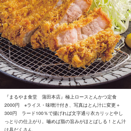
『まるやま食堂 蒲田本店』極上ロースとんかつ定食
2000円 ※ライス・味噌汁付き、写真はとん汁に変更＋
300円 ラード100％で揚げれば文字通り衣カリッと中し
っとりの仕上がり。嚙めば脂の旨みがほとばしる！とん汁
は具だくさん