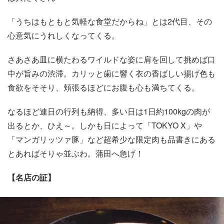
「うちはもともと気軽な食堂だからね」とは2代目、その
心意気にうれしくなってくる。
さあさあ皿に横たわるワイルドな姿に肩を回して挑めば口
中が旨みの渋滞。カリッと歯に響く衣の香ばしい揚げ色も
食欲をそそり、頬張るほどにお腹も心も満ちてくる。
なるほど連日の行列も納得、多い日は1日約100kgの肉が
出るとか、ひえ～。しかも日によって「TOKYO X」や
「マンガリッツァ豚」など超希少な限定肉も品書きにある
とあればそりゃ並ぶわ。蒲田へ急げ！
【名店の証】