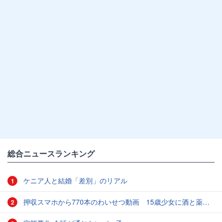
総合ニュースランキング
ケニア人と結婚「差別」のリアル
1
押収スマホから770本のわいせつ動画 15歳少女に酒と薬飲ませ性的暴行か 54歳男を再逮捕 「薬もありますよ」とSNSで誘い出し
2