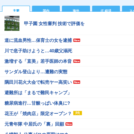
主要
国内
海外
IT 経済
ス
甲子園 女性審判 技術で評価を
道に流血男性…保育士の女を逮捕
川で息子助けようと…40歳父溺死
激増する「直美」若手医師の本音
サンダル登山より…遭難の実態
隅田川花火大会で転売ヤー高笑い
避難所は「まるで難民キャンプ」
糖尿病進行…甘酸っぱい体臭に?
花王が「焼肉店」限定オープン？
元青年隊 中居氏の「裏」回顧