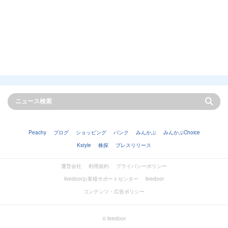
Peachy
ブログ
ショッピング
バンク
みんかぶ
みんかぶChoice
Kstyle
株探
プレスリリース
運営会社
利用規約
プライバシーポリシー
livedoorお客様サポートセンター
livedoor
コンテンツ・広告ポリシー
© livedoor