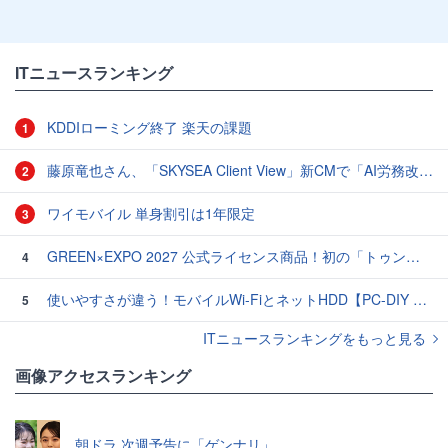
ITニュースランキング
KDDIローミング終了 楽天の課題
1
藤原竜也さん、「SKYSEA Client View」新CMで「AI労務改善」をアピール 働き方をAIが分析したら「すぐに休んで」と言われる？
2
ワイモバイル 単身割引は1年限定
3
GREEN×EXPO 2027 公式ライセンス商品！初の「トゥンクトゥンク」公式LINEスタンプ、販売開始
4
使いやすさが違う！モバイルWi-FiとネットHDD【PC-DIY 秋の陣】
5
ITニュースランキングをもっと見る
画像アクセスランキング
朝ドラ 次週予告に「ゲンナリ」