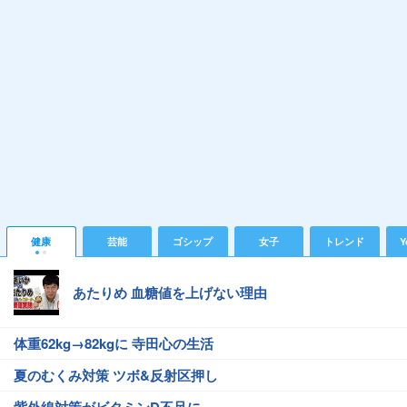
健康
芸能
ゴシップ
女子
トレンド
Y
あたりめ 血糖値を上げない理由
体重62kg→82kgに 寺田心の生活
夏のむくみ対策 ツボ&反射区押し