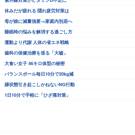
紫外線対策がビタミンD不足に
休みだが疲れる 隠れ疲労対策は
母が娘に減量強要→家庭内別居へ
睡眠時の悩みを解消する過ごし方
運動より代謝 人体の省エネ戦略
歯科の保健治療を巡る「大嘘」
大食い女子 46キロ体型の秘密
バランスボール毎日10分で20kg減
躁状態引き起こしかねないNG行動
1日10分で手軽に「ひざ痛対策」