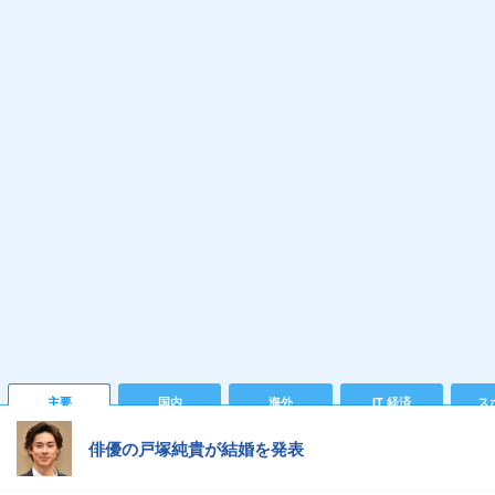
主要
国内
海外
IT 経済
ス
俳優の戸塚純貴が結婚を発表