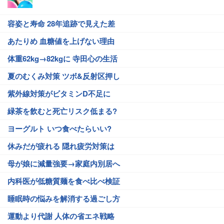
容姿と寿命 28年追跡で見えた差
あたりめ 血糖値を上げない理由
体重62kg→82kgに 寺田心の生活
夏のむくみ対策 ツボ&反射区押し
紫外線対策がビタミンD不足に
緑茶を飲むと死亡リスク低まる?
ヨーグルト いつ食べたらいい?
休みだが疲れる 隠れ疲労対策は
母が娘に減量強要→家庭内別居へ
内科医が低糖質麺を食べ比べ検証
睡眠時の悩みを解消する過ごし方
運動より代謝 人体の省エネ戦略