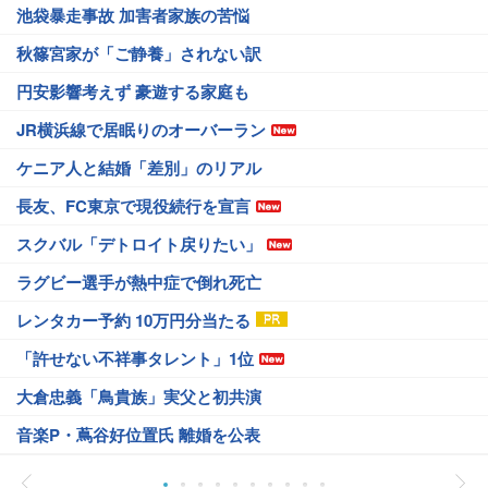
池袋暴走事故 加害者家族の苦悩
秋篠宮家が「ご静養」されない訳
円安影響考えず 豪遊する家庭も
JR横浜線で居眠りのオーバーラン
ケニア人と結婚「差別」のリアル
長友、FC東京で現役続行を宣言
スクバル「デトロイト戻りたい」
ラグビー選手が熱中症で倒れ死亡
レンタカー予約 10万円分当たる
「許せない不祥事タレント」1位
大倉忠義「鳥貴族」実父と初共演
音楽P・蔦谷好位置氏 離婚を公表