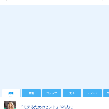
健康
芸能
ゴシップ
女子
トレンド
Y
「モテるためのヒント」326人に