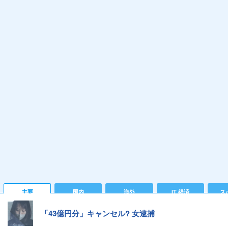
主要
国内
海外
IT 経済
ス
「43億円分」キャンセル? 女逮捕