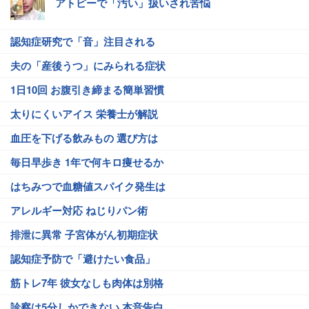
アトピーで「汚い」扱いされ苦悩
認知症研究で「音」注目される
夫の「産後うつ」にみられる症状
1日10回 お腹引き締まる簡単習慣
太りにくいアイス 栄養士が解説
血圧を下げる飲みもの 選び方は
毎日早歩き 1年で何キロ痩せるか
はちみつで血糖値スパイク発生は
アレルギー対応 ねじりパン術
排泄に異常 子宮体がん初期症状
認知症予防で「避けたい食品」
筋トレ7年 彼女なしも肉体は別格
診察は5分しかできない 本音告白