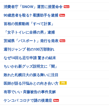
消費者庁「SNOW」運営に措置命令
90歳患者を殴る? 看護助手を逮捕
首相の視察動画「すべて計算」
「女子トイレに全裸の男」逮捕
茨城県「パスポート」発行を発表
週刊ジャンプ 初の100万部割れ
なぜ14回も忌引申請 驚きの結末
ちいかわ新グッズ説明文に「闇」
敗れた札幌日大の振る舞いに注目
医師が語る汗悩みとの向き合い方
有罪でいい 斉藤被告の事件見解
ケンコバ コロナで謎の後遺症