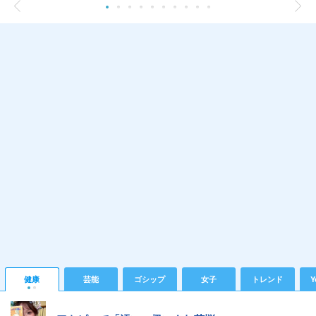
健康
芸能
ゴシップ
女子
トレンド
Y