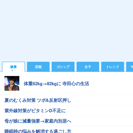
健康
芸能
ゴシップ
女子
トレンド
Y
体重62kg→82kgに 寺田心の生活
夏のむくみ対策 ツボ&反射区押し
紫外線対策がビタミンD不足に
母が娘に減量強要→家庭内別居へ
睡眠時の悩みを解消する過ごし方