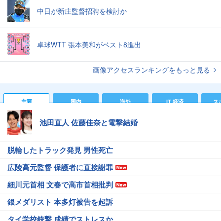
中日が新庄監督招聘を検討か
卓球WTT 張本美和がベスト8進出
画像アクセスランキングをもっと見る
主要
国内
海外
IT 経済
ス
池田直人 佐藤佳奈と電撃結婚
脱輪したトラック発見 男性死亡
広陵高元監督 保護者に直接謝罪
細川元首相 文春で高市首相批判
銀メダリスト 本多灯被告を起訴
タイ学校銃撃 成績でストレスか