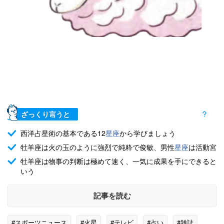
ざっくり言うと
西洋占星術の基本である12
星座
から学びましょう
牡羊座は火の玉のように強烈で純粋で俊敏、男性
星座
は活動宮
牡羊座は物事の判断は極めて速く、一気に成果を手にできると
いう
記事を読む
#スポーツニュース
#火星
#テレビ
#占い
#雑誌