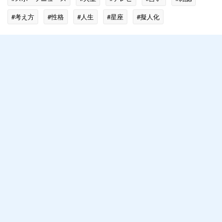
#考え方
#性格
#人生
#星座
#擬人化