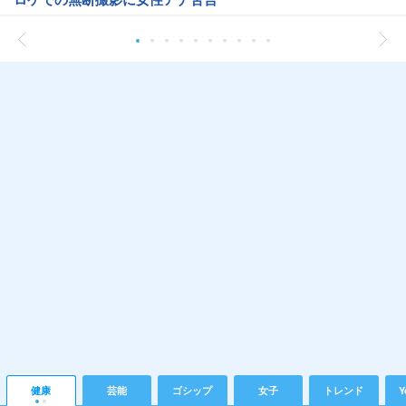
健康
芸能
ゴシップ
女子
トレンド
Y