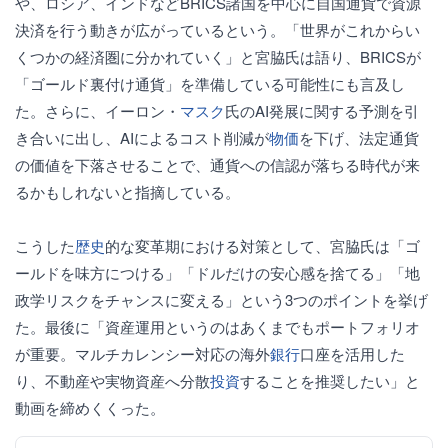
や、ロシア、インドなどBRICS諸国を中心に自国通貨で資源
決済を行う動きが広がっているという。「世界がこれからい
くつかの経済圏に分かれていく」と宮脇氏は語り、BRICSが
「ゴールド裏付け通貨」を準備している可能性にも言及し
た。さらに、イーロン・
マスク
氏のAI発展に関する予測を引
き合いに出し、AIによるコスト削減が
物価
を下げ、法定通貨
の価値を下落させることで、通貨への信認が落ちる時代が来
るかもしれないと指摘している。
こうした
歴史
的な変革期における対策として、宮脇氏は「ゴ
ールドを味方につける」「ドルだけの安心感を捨てる」「地
政学リスクをチャンスに変える」という3つのポイントを挙げ
た。最後に「資産運用というのはあくまでもポートフォリオ
が重要。マルチカレンシー対応の海外
銀行
口座を活用した
り、不動産や実物資産へ分散
投資
することを推奨したい」と
動画を締めくくった。