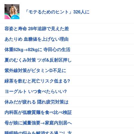
「モテるためのヒント」326人に
容姿と寿命 28年追跡で見えた差
あたりめ 血糖値を上げない理由
体重62kg→82kgに 寺田心の生活
夏のむくみ対策 ツボ&反射区押し
紫外線対策がビタミンD不足に
緑茶を飲むと死亡リスク低まる?
ヨーグルト いつ食べたらいい?
休みだが疲れる 隠れ疲労対策は
内科医が低糖質麺を食べ比べ検証
母が娘に減量強要→家庭内別居へ
睡眠時の悩みを解消する過ごし方