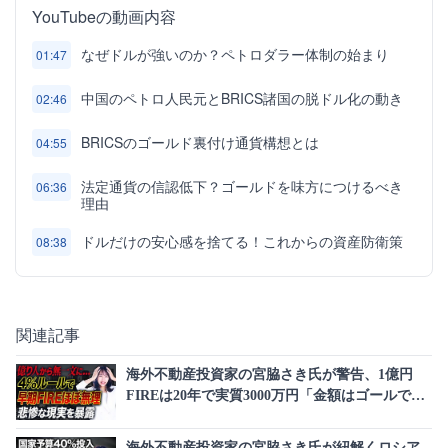
YouTubeの動画内容
なぜドルが強いのか？ペトロダラー体制の始まり
01:47
中国のペトロ人民元とBRICS諸国の脱ドル化の動き
02:46
BRICSのゴールド裏付け通貨構想とは
04:55
法定通貨の信認低下？ゴールドを味方につけるべき
06:36
理由
ドルだけの安心感を捨てる！これからの資産防衛策
08:38
関連記事
海外不動産投資家の宮脇さき氏が警告、1億円
FIREは20年で実質3000万円「金額はゴールでは
ない」
海外不動産投資家の宮脇さき氏が紐解くロシア