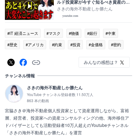
ルド投資家が今すぐ知るべき資産の守
り方について解説します！
さきの海外不動産しか勝たん
youtube.com
#IT 経済ニュース
#マスク
#物価
#銀行
#中東
#歴史
#アメリカ
#約束
#投資
#金価格
#密約
みんなの感想は？
チャンネル情報
さきの海外不動産しか勝たん
YouTube チャンネル登録者数 11.50万人
863 本の動画
宮脇さき＠海外不動産個人投資家として資産運用しながら、富裕
層、経営者、投資家への資産コンサルティングの他、海外移住ア
ドバイザーとしても活動登録者10万人超えのYoutubeチャンネル
「さきの海外不動産しか勝たん」を運営