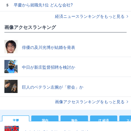
早慶から就職先1位 どんな会社?
5
経済ニュースランキングをもっと見る
画像アクセスランキング
俳優の及川光博が結婚を発表
中日が新庄監督招聘を検討か
巨人のベテラン左腕が「密会」か
画像アクセスランキングをもっと見る
主要
国内
海外
IT 経済
ス