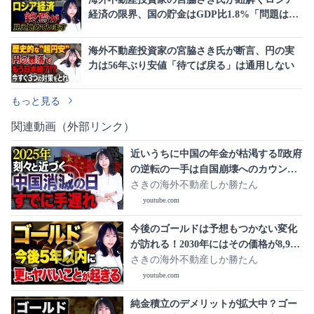
経済の限界、国の貯金はGDP比1.8%「問題はお
金ではない」
海外不動産投資家の宮脇さき氏が断言、円の実
力は56年ぶり安値「待てば戻る」は通用しない
もっと見る
関連動画（外部リンク）
近いうちに中国の年金が枯渇する⁉︎政府
の逆転の一手は自国崩壊へのカウント
ダウンとなりました。
さきの海外不動産しか勝たん
youtube.com
今後のゴールドは予想もつかない変化
が訪れる！2030年にはその価格が8,900
ドルまで跳ね上がる！？
さきの海外不動産しか勝たん
youtube.com
純金積立のデメリットが拡大中？ゴー