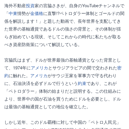
海外不動産
投資
家の宮脇さきが、自身のYouTubeチャンネルで
「
中東
情勢が
金価格
に直撃!?ペトロダラー体制とゴールドの関
係を解説します！」と題した動画で、長年世界を支配してき
た世界の基軸通貨であるドルの強さの背景と、その体制が揺
らぎ始めている現状、そしてこれからの時代に私たちが取る
べき資産防衛策について解説している。
宮脇氏はまず、ドルが世界最強の基軸通貨となった背景とし
て、1974年に
アメリカ
とサウジアラビアの間で交わされた
密
約
に触れた。
アメリカ
がサウジ王家を軍事力で守る代わり
に、石油決済を必ずドルで行うという
約束
であり、これが
「ペトロダラー」体制の始まりだと説明する。この仕組みに
より、世界中の国が石油を買うためにドルを必要とし、ドル
は最強の基軸通貨としての地位を確立した。
しかし近年、このドル覇権に対して中国の「ペトロ人民元」