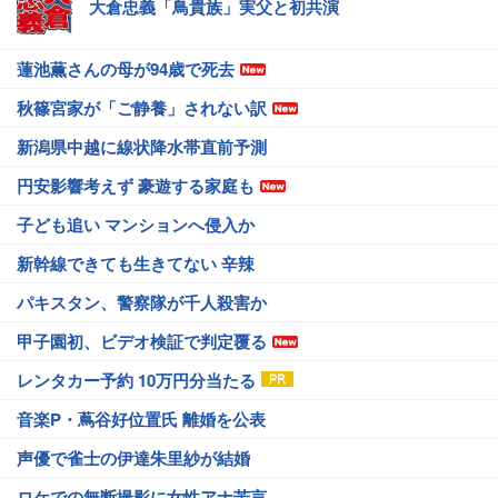
大倉忠義「鳥貴族」実父と初共演
蓮池薫さんの母が94歳で死去
秋篠宮家が「ご静養」されない訳
新潟県中越に線状降水帯直前予測
円安影響考えず 豪遊する家庭も
子ども追い マンションへ侵入か
新幹線できても生きてない 辛辣
パキスタン、警察隊が千人殺害か
甲子園初、ビデオ検証で判定覆る
レンタカー予約 10万円分当たる
音楽P・蔦谷好位置氏 離婚を公表
声優で雀士の伊達朱里紗が結婚
ロケでの無断撮影に女性アナ苦言