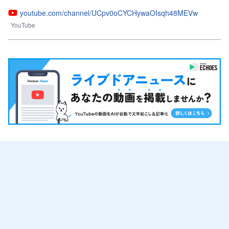
youtube.com/channel/UCpv0oCYCHywaOIsqh48MEVw
YouTube