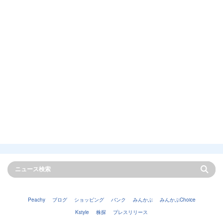
Peachy
ブログ
ショッピング
バンク
みんかぶ
みんかぶChoice
Kstyle
株探
プレスリリース