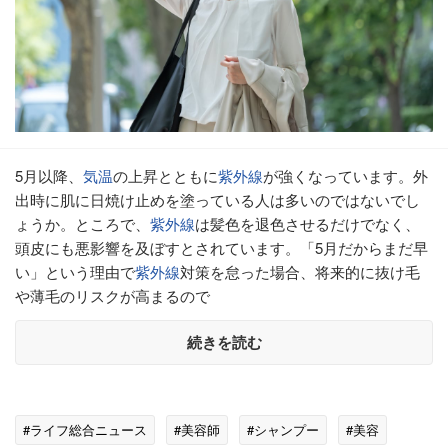
5月以降、
気温
の上昇とともに
紫外線
が強くなっています。外
出時に肌に日焼け止めを塗っている人は多いのではないでし
ょうか。ところで、
紫外線
は髪色を退色させるだけでなく、
頭皮にも悪影響を及ぼすとされています。「5月だからまだ早
い」という理由で
紫外線
対策を怠った場合、将来的に抜け毛
や薄毛のリスクが高まるので
続きを読む
#ライフ総合ニュース
#美容師
#シャンプー
#美容