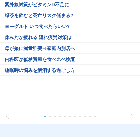
紫外線対策がビタミンD不足に
緑茶を飲むと死亡リスク低まる?
ヨーグルト いつ食べたらいい?
休みだが疲れる 隠れ疲労対策は
母が娘に減量強要→家庭内別居へ
内科医が低糖質麺を食べ比べ検証
睡眠時の悩みを解消する過ごし方