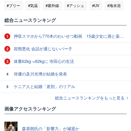
#ブリー
#気温
#紫外線
#アッシュ
#UV
#海水浴
総合ニュースランキング
押収スマホから770本のわいせつ動画 15歳少女に酒と薬飲ませ性的暴行か 54歳男を再逮捕 「薬もありますよ」とSNSで誘い出し
1
容態悪化 会話が通じないパー子
2
体重62kg→82kgに 寺田心の生活
3
俳優の及川光博が結婚を発表
4
ケニア人と結婚「差別」のリアル
5
総合ニュースランキングをもっと見る
画像アクセスランキング
森喜朗氏の「影響力」が減退か