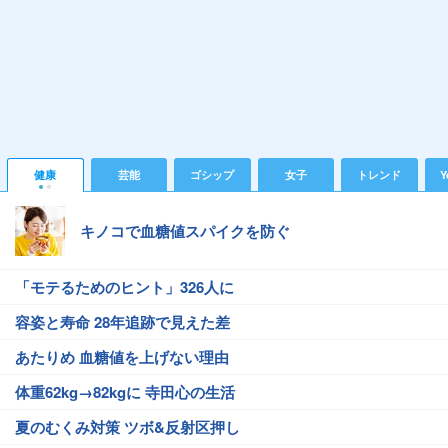
健康
芸能
ゴシップ
女子
トレンド
Y
キノコで血糖値スパイクを防ぐ
「モテるためのヒント」326人に
容姿と寿命 28年追跡で見えた差
あたりめ 血糖値を上げない理由
体重62kg→82kgに 寺田心の生活
夏のむくみ対策 ツボ&反射区押し