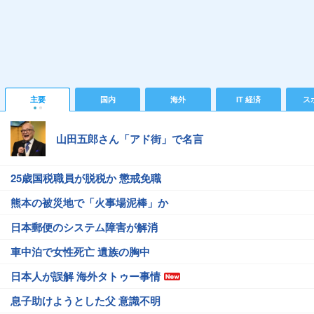
主要
国内
海外
IT 経済
ス
山田五郎さん「アド街」で名言
25歳国税職員が脱税か 懲戒免職
熊本の被災地で「火事場泥棒」か
日本郵便のシステム障害が解消
車中泊で女性死亡 遺族の胸中
日本人が誤解 海外タトゥー事情
息子助けようとした父 意識不明