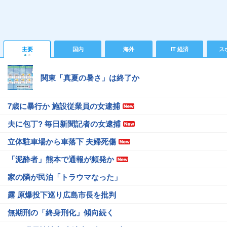
主要
国内
海外
IT 経済
ス
関東「真夏の暑さ」は終了か
7歳に暴行か 施設従業員の女逮捕
夫に包丁? 毎日新聞記者の女逮捕
立体駐車場から車落下 夫婦死傷
「泥酔者」熊本で通報が頻発か
家の隣が民泊「トラウマなった」
露 原爆投下巡り広島市長を批判
無期刑の「終身刑化」傾向続く