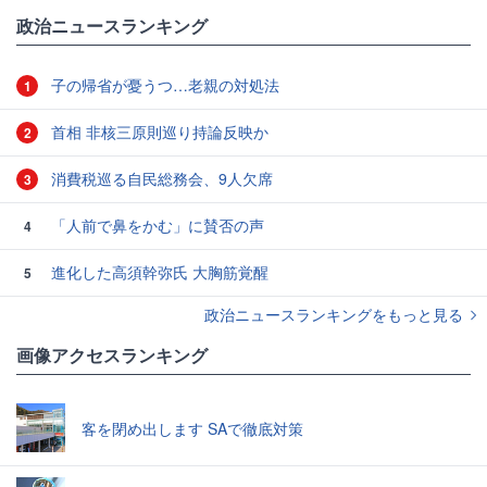
政治ニュースランキング
子の帰省が憂うつ…老親の対処法
1
首相 非核三原則巡り持論反映か
2
消費税巡る自民総務会、9人欠席
3
「人前で鼻をかむ」に賛否の声
4
進化した高須幹弥氏 大胸筋覚醒
5
政治ニュースランキングをもっと見る
画像アクセスランキング
客を閉め出します SAで徹底対策