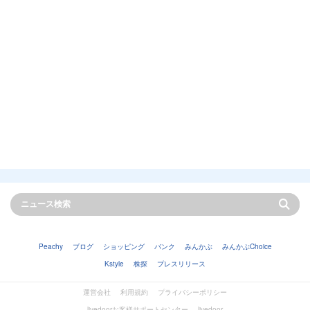
Peachy
ブログ
ショッピング
バンク
みんかぶ
みんかぶChoice
Kstyle
株探
プレスリリース
運営会社
利用規約
プライバシーポリシー
livedoorお客様サポートセンター
livedoor