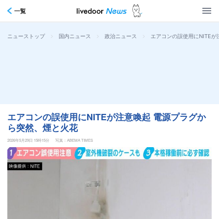
一覧
>
>
>
エアコンの誤使用にNITE
ニューストップ
国内ニュース
政治ニュース
エアコンの誤使用にNITEが注意喚起 電源プラグか
ら突然、煙と火花
2026年5月29日 15時15分
写真：ABEMA TIMES