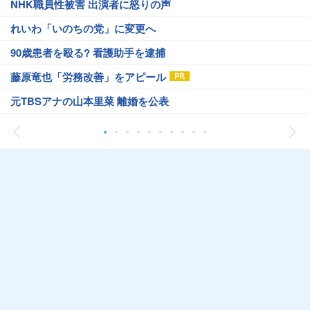
NHK職員性被害 出演者に怒りの声
れいわ「いのちの党」に変更へ
90歳患者を殴る? 看護助手を逮捕
藤原竜也「労務改善」をアピール
元TBSアナの山本里菜 離婚を公表