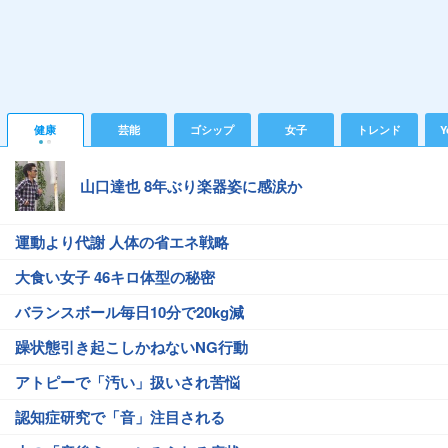
健康
芸能
ゴシップ
女子
トレンド
Y
山口達也 8年ぶり楽器姿に感涙か
運動より代謝 人体の省エネ戦略
大食い女子 46キロ体型の秘密
バランスボール毎日10分で20kg減
躁状態引き起こしかねないNG行動
アトピーで「汚い」扱いされ苦悩
認知症研究で「音」注目される