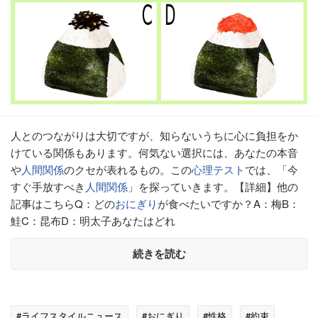
人とのつながりは大切ですが、知らないうちに心に負担をか
けている関係もあります。何気ない選択には、あなたの本音
や
人間関係
のクセが表れるもの。この
心理テスト
では、「今
すぐ手放すべき
人間関係
」を探っていきます。【詳細】他の
記事はこちらQ：どの
おにぎり
が食べたいですか？A：梅B：
鮭C：昆布D：明太子あなたはどれ
続きを読む
#ライフスタイルニュース
#おにぎり
#性格
#約束