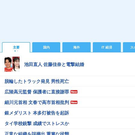
主要
国内
海外
IT 経済
ス
池田直人 佐藤佳奈と電撃結婚
脱輪したトラック発見 男性死亡
広陵高元監督 保護者に直接謝罪
細川元首相 文春で高市首相批判
銀メダリスト 本多灯被告を起訴
タイ学校銃撃 成績でストレスか
正常な組織を誤摘出 重篤な状態