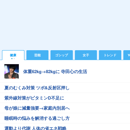
健康
芸能
ゴシップ
女子
トレンド
Y
体重62kg→82kgに 寺田心の生活
夏のむくみ対策 ツボ&反射区押し
紫外線対策がビタミンD不足に
母が娘に減量強要→家庭内別居へ
睡眠時の悩みを解消する過ごし方
運動より代謝 人体の省エネ戦略