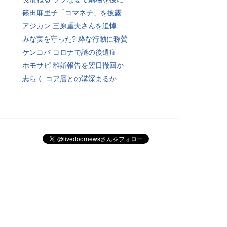
篠田麻里子「コマネチ」を披露
アジカン 三原重夫さんを追悼
みな実を守った? 粋な行動に称賛
ケンコバ コロナで謎の後遺症
ホモサピ 離婚報告を翌日撤回か
志らく コア層との溝深まるか