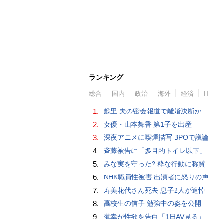
ランキング
総合
国内
政治
海外
経済
IT
1.
趣里 夫の密会報道で離婚決断か
2.
女優・山本舞香 第1子を出産
3.
深夜アニメに喫煙描写 BPOで議論
4.
斉藤被告に「多目的トイレ以下」
5.
みな実を守った? 粋な行動に称賛
6.
NHK職員性被害 出演者に怒りの声
7.
寿美花代さん死去 息子2人が追悼
8.
高校生の信子 勉強中の姿を公開
9.
薄幸が性欲を告白「1日AV見る」