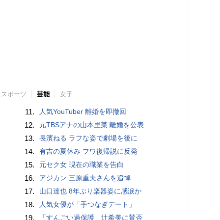
スポーツ
芸能
女子
11.
人気YouTuber 離婚を即撤回
12.
元TBSアナの山本里菜 離婚を公表
13.
長濱ねる ラフな姿で劇場を後に
14.
有吉の夏休み フワ復帰説に反発
15.
元セク女 現在の職業を告白
16.
アジカン 三原重夫さんを追悼
17.
山口達也 8年ぶり楽器姿に感涙か
18.
人気女優が「手つなぎデート」
19.
「すんごい過保護」辻希美に賛否