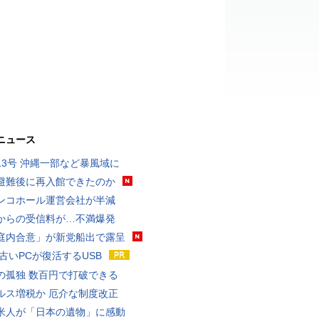
ニュース
13号 沖縄一部など暴風域に
避難後に再入館できたのか
ンコホール運営会社が半減
からの受信料が…不満爆発
庭内合意」が新党船出で露呈
 古いPCが復活するUSB
の孤独 数百円で打破できる
ルス増税か 厄介な制度改正
米人が「日本の遺物」に感動