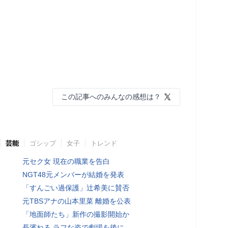
この記事へのみんなの感想は？
芸能
ゴシップ
女子
トレンド
元セク女 現在の職業を告白
NGT48元メンバーが結婚を発表
「すんごい過保護」辻希美に賛否
元TBSアナの山本里菜 離婚を公表
「地面師たち」新作の撮影開始か
長濱ねる ラフな姿で劇場を後に