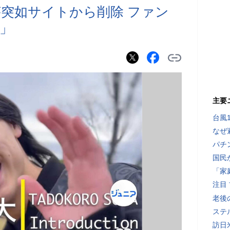
が突如サイトから削除 ファン
」
主要
台風
なぜ
パチ
国民
「家
注目
老後
ステ
訪日