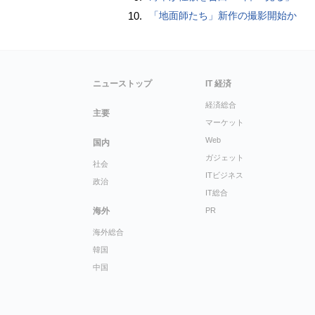
10.
「地面師たち」新作の撮影開始か
ニューストップ
IT 経済
経済総合
主要
マーケット
Web
国内
ガジェット
社会
ITビジネス
政治
IT総合
海外
PR
海外総合
韓国
中国