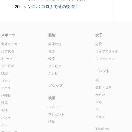
20.
ケンコバ コロナで謎の後遺症
スポーツ
芸能
女子
海外サッカー
芸能総合
恋愛
日本代表
音楽
ライフスタイル
Jリーグ
韓流
ファッション
プロ野球
グラビア
トレンド
MLB
テレビ
本
ゴルフ
ゴシップ
教育・仕事
テニス
からだ
格闘技
映画
マネー
競馬
レビュー
車
相撲
プレゼント
グルメ
バスケ
特集
バレー
YouTube