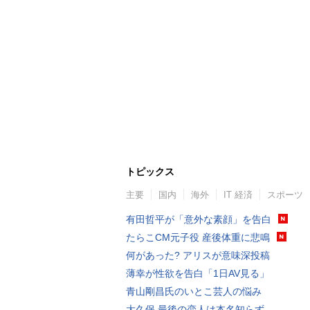
トピックス
主要
国内
海外
IT 経済
スポーツ
有田哲平が「意外な素顔」を告白
たらこCM元子役 産後体重に悲鳴
何があった? アリスが意味深投稿
薄幸が性欲を告白「1日AV見る」
青山剛昌氏のいとこ芸人の悩み
大久保 最後の恋人は本名知らず