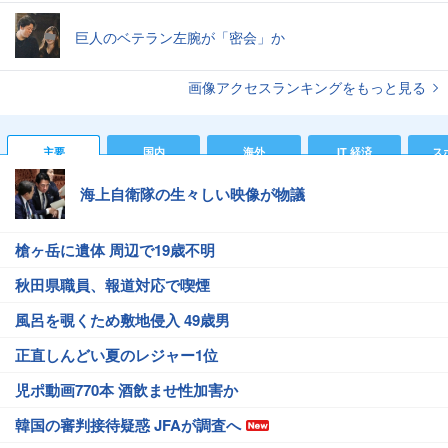
巨人のベテラン左腕が「密会」か
画像アクセスランキングをもっと見る
主要
国内
海外
IT 経済
ス
海上自衛隊の生々しい映像が物議
槍ヶ岳に遺体 周辺で19歳不明
秋田県職員、報道対応で喫煙
風呂を覗くため敷地侵入 49歳男
正直しんどい夏のレジャー1位
児ポ動画770本 酒飲ませ性加害か
韓国の審判接待疑惑 JFAが調査へ