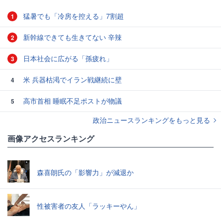
猛暑でも「冷房を控える」7割超
1
新幹線できても生きてない 辛辣
2
日本社会に広がる「孫疲れ」
3
米 兵器枯渇でイラン戦継続に壁
4
高市首相 睡眠不足ポストが物議
5
政治ニュースランキングをもっと見る
画像アクセスランキング
森喜朗氏の「影響力」が減退か
性被害者の友人「ラッキーやん」