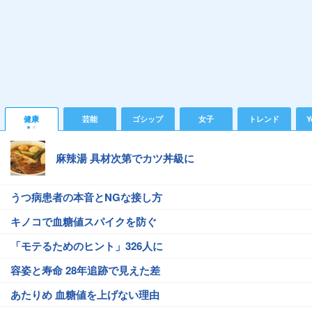
健康
芸能
ゴシップ
女子
トレンド
Y
麻辣湯 具材次第でカツ丼級に
うつ病患者の本音とNGな接し方
キノコで血糖値スパイクを防ぐ
「モテるためのヒント」326人に
容姿と寿命 28年追跡で見えた差
あたりめ 血糖値を上げない理由