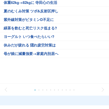
体重62kg→82kgに 寺田心の生活
夏のむくみ対策 ツボ&反射区押し
紫外線対策がビタミンD不足に
緑茶を飲むと死亡リスク低まる?
ヨーグルト いつ食べたらいい?
休みだが疲れる 隠れ疲労対策は
母が娘に減量強要→家庭内別居へ