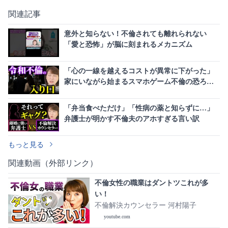
関連記事
意外と知らない！不倫されても離れられない
「愛と恐怖」が脳に刻まれるメカニズム
「心の一線を越えるコストが異常に下がった」
家にいながら始まるスマホゲーム不倫の恐ろし
い現実
「弁当食べただけ」「性病の薬と知らずに…」
弁護士が明かす不倫夫のアホすぎる言い訳
もっと見る
関連動画（外部リンク）
不倫女性の職業はダントツこれが多
い！
不倫解決カウンセラー 河村陽子
youtube.com