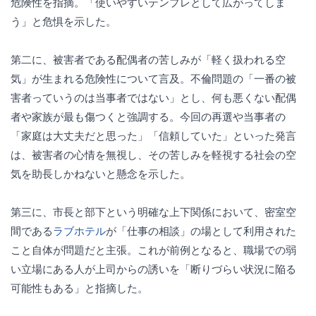
危険性を指摘。「使いやすいテンプレとして広がってしま
う」と危惧を示した。
第二に、被害者である配偶者の苦しみが「軽く扱われる空
気」が生まれる危険性について言及。不倫問題の「一番の被
害者っていうのは当事者ではない」とし、何も悪くない配偶
者や家族が最も傷つくと強調する。今回の再選や当事者の
「家庭は大丈夫だと思った」「信頼していた」といった発言
は、被害者の心情を無視し、その苦しみを軽視する社会の空
気を助長しかねないと懸念を示した。
第三に、市長と部下という明確な上下関係において、密室空
間である
ラブホテル
が「仕事の相談」の場として利用された
こと自体が問題だと主張。これが前例となると、職場での弱
い立場にある人が上司からの誘いを「断りづらい状況に陥る
可能性もある」と指摘した。