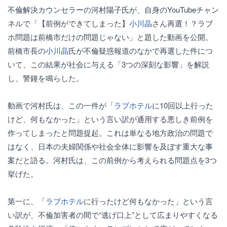
不倫解決カウンセラーの河村陽子氏が、自身のYouTubeチャン
ネルで「【前例ができてしまった】
小川晶
さん再選！？ラブ
ホ問題は前橋市だけの問題じゃない」と題した動画を公開。
前橋市長の
小川晶
氏が不倫疑惑報道のなかで再選した件につ
いて、この結果が社会に与える「3つの深刻な影響」を解説
し、警鐘を鳴らした。
動画で河村氏は、この一件が「
ラブホテル
に10回以上行った
けど、何もなかった」という言い訳が通用する悪しき前例を
作ってしまったと問題提起。これは単なる地方政治の問題で
はなく、日本の夫婦関係や社会全体に影響を及ぼす重大な事
案だと語る。河村氏は、この前例から考えられる問題点を3つ
挙げた。
第一に、「
ラブホテル
に行ったけど何もなかった」という言
い訳が、不倫加害者の間で“逃げ口上”として広まりやすくなる