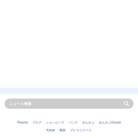
Peachy
ブログ
ショッピング
バンク
みんかぶ
みんかぶChoice
Kstyle
株探
プレスリリース