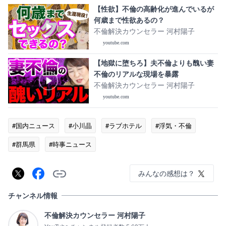
【性欲】不倫の高齢化が進んでいるが
何歳まで性欲あるの？
不倫解決カウンセラー 河村陽子
youtube.com
【地獄に堕ちろ】夫不倫よりも醜い妻
不倫のリアルな現場を暴露
不倫解決カウンセラー 河村陽子
youtube.com
#国内ニュース
#小川晶
#ラブホテル
#浮気・不倫
#群馬県
#時事ニュース
みんなの感想は？
チャンネル情報
不倫解決カウンセラー 河村陽子