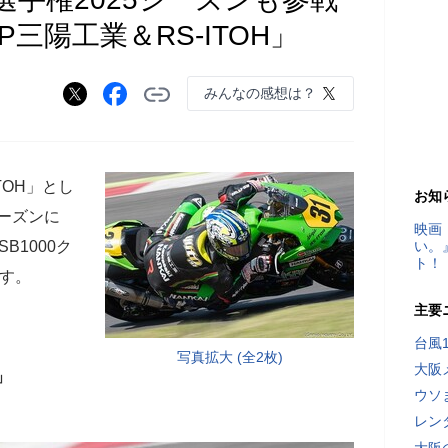
三陽工業＆RS-ITOH」
みんなの感想は？
TOH」とし
お知
シーズンに
映画
B1000ク
い。
ト！
ます。
主要
台風
写真拡大 (全2枚)
大阪
」
ウソ
レン