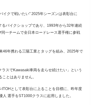
iのバイクで戦いたい” 2025年シーズンは表彰台に
するバイクショップであり、1993年から32年連続
)および同一チームで全日本ロードレース選手権に参戦
以来46年携わる三陽工業とタッグを組み、2025年で
クラスでKawasaki車両を走らせ続けたい」という
わることはありません。
S-ITOHとして表彰台に上ることを目標に、昨年度
 優人 選手をST1000クラスに起用しました。