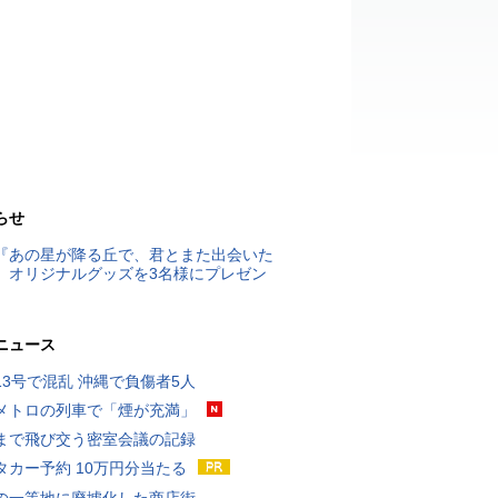
らせ
『あの星が降る丘で、君とまた出会いた
』オリジナルグッズを3名様にプレゼン
ニュース
13号で混乱 沖縄で負傷者5人
メトロの列車で「煙が充満」
まで飛び交う密室会議の記録
タカー予約 10万円分当たる