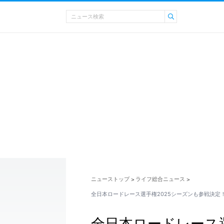
ニューストップ
ライフ総合ニュース
>
>
全日本ロードレース選手権2025シーズンも参戦決定！
全日本ロードレース選