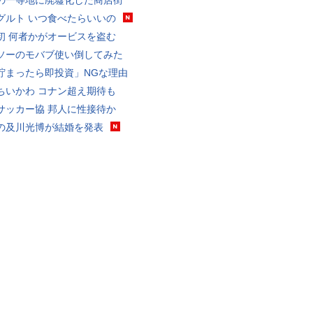
の一等地に廃墟化した商店街
グルト いつ食べたらいいの
初 何者かがオービスを盗む
ソーのモバブ使い倒してみた
貯まったら即投資」NGな理由
ちいかわ コナン超え期待も
サッカー協 邦人に性接待か
の及川光博が結婚を発表