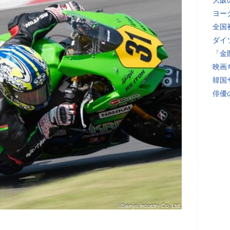
大阪
ヨー
全国
ダイ
「金
映画
韓国
俳優