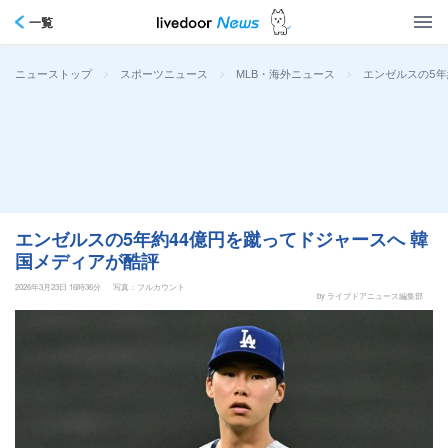
一覧
>
>
>
エンゼルスの5年
ニューストップ
スポーツニュース
MLB・海外ニュース
エンゼルスの5年約44億円を蹴ってドジャースへ 韓
国メディアが酷評
2026年3月23日 16時36分
写真：フルカウント
by ライブドアニュース編集部