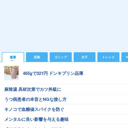
健康
芸能
ゴシップ
女子
トレンド
Y
465gで321円 ドンキプリン品薄
麻辣湯 具材次第でカツ丼級に
うつ病患者の本音とNGな接し方
キノコで血糖値スパイクを防ぐ
メンタルに良い影響を与える趣味