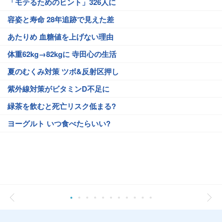
「モテるためのヒント」326人に
容姿と寿命 28年追跡で見えた差
あたりめ 血糖値を上げない理由
体重62kg→82kgに 寺田心の生活
夏のむくみ対策 ツボ&反射区押し
紫外線対策がビタミンD不足に
緑茶を飲むと死亡リスク低まる?
ヨーグルト いつ食べたらいい?