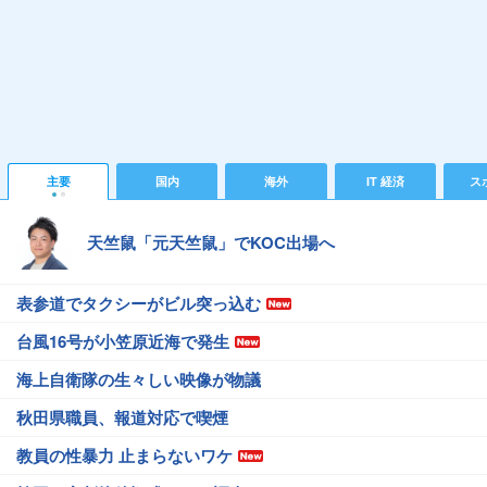
主要
国内
海外
IT 経済
ス
天竺鼠「元天竺鼠」でKOC出場へ
表参道でタクシーがビル突っ込む
台風16号が小笠原近海で発生
海上自衛隊の生々しい映像が物議
秋田県職員、報道対応で喫煙
教員の性暴力 止まらないワケ