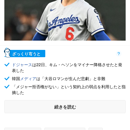
ざっくり言うと
ドジャース
は22日、キム・ヘソンをマイナー降格させたと発
表した
韓国
メディア
は「大谷ロマンが生んだ悲劇」と非難
「メジャー拒否権がない」という契約上の弱点を利用したと指
摘した
続きを読む