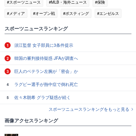
#スポーツニュース
#MLB・海外ニュース
#保険
#メディア
#オープン戦
#ポスティング
#エンゼルス
#ドジャース
スポーツニュースランキング
須江監督 女子部員に3条件提示
1
韓国の審判接待疑惑 JFAが調査へ
2
巨人のベテラン左腕が「密会」か
3
ラグビー選手が熱中症で倒れ死亡
4
佐々木朗希 グラブ疑惑が続く
5
スポーツニュースランキングをもっと見る
画像アクセスランキング