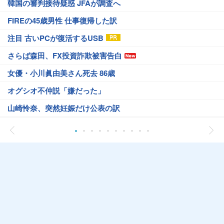
韓国の審判接待疑惑 JFAが調査へ
FIREの45歳男性 仕事復帰した訳
注目 古いPCが復活するUSB
さらば森田、FX投資詐欺被害告白
女優・小川眞由美さん死去 86歳
オグシオ不仲説「嫌だった」
山崎怜奈、突然妊娠だけ公表の訳