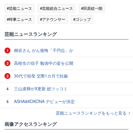
#芸能ニュース
#芸能総合ニュース
#田原総一朗
#時事ニュース
#アナウンサー
#ゴシップ
芸能ニュースランキング
桐谷さん がん後悔「千円位」か
1
高校生の信子 勉強中の姿を公開
2
30代で祖母 交際1カ月で妊娠
3
三山凌輝がX更新 総ツッコミ
4
ASHA&KOKONA デビューが決定
5
芸能ニュースランキングをもっと見る
画像アクセスランキング