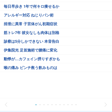
毎日早歩き 1年で何キロ痩せるか
アレルギー対応 ねじりパン術
排泄に異常 子宮体がん初期症状
筋トレ7年 彼女なしも肉体は別格
診察は5分しかできない 本音告白
伊集院光 足首施術で腰痛に変化
動悸が…カフェイン摂りすぎかも
喉の痛み ピンチ救う飲みものは