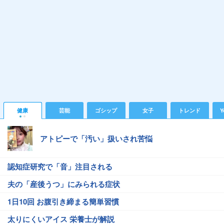
健康
芸能
ゴシップ
女子
トレンド
Y
アトピーで「汚い」扱いされ苦悩
認知症研究で「音」注目される
夫の「産後うつ」にみられる症状
1日10回 お腹引き締まる簡単習慣
太りにくいアイス 栄養士が解説