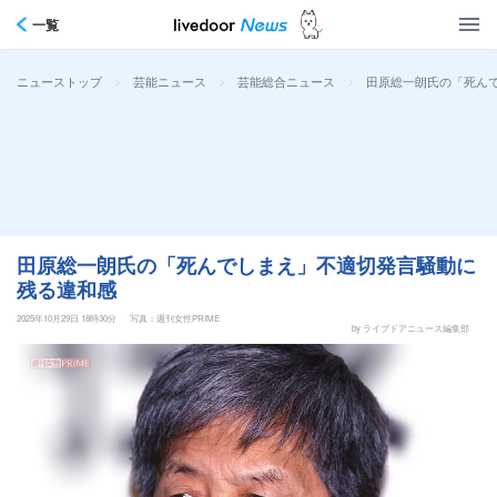
一覧
>
>
>
田原総一朗氏の「死ん
ニューストップ
芸能ニュース
芸能総合ニュース
田原総一朗氏の「死んでしまえ」不適切発言騒動に
残る違和感
2025年10月29日 18時30分
写真：週刊女性PRIME
by ライブドアニュース編集部