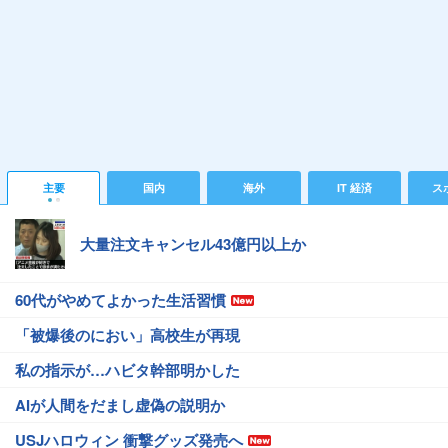
主要
国内
海外
IT 経済
ス
大量注文キャンセル43億円以上か
60代がやめてよかった生活習慣
「被爆後のにおい」高校生が再現
私の指示が…ハビタ幹部明かした
AIが人間をだまし虚偽の説明か
USJハロウィン 衝撃グッズ発売へ