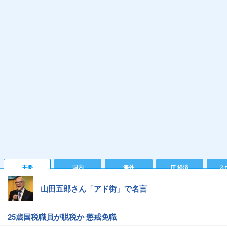
主要
国内
海外
IT 経済
ス
山田五郎さん「アド街」で名言
25歳国税職員が脱税か 懲戒免職