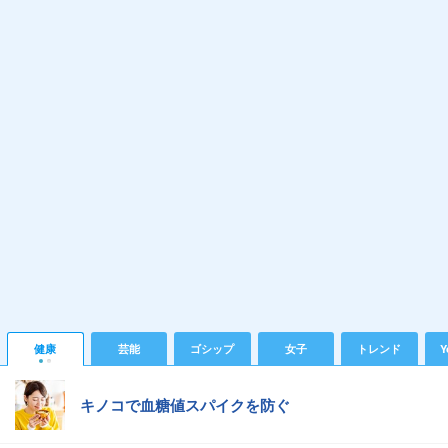
健康
芸能
ゴシップ
女子
トレンド
Y
キノコで血糖値スパイクを防ぐ