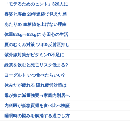
「モテるためのヒント」326人に
容姿と寿命 28年追跡で見えた差
あたりめ 血糖値を上げない理由
体重62kg→82kgに 寺田心の生活
夏のむくみ対策 ツボ&反射区押し
紫外線対策がビタミンD不足に
緑茶を飲むと死亡リスク低まる?
ヨーグルト いつ食べたらいい?
休みだが疲れる 隠れ疲労対策は
母が娘に減量強要→家庭内別居へ
内科医が低糖質麺を食べ比べ検証
睡眠時の悩みを解消する過ごし方