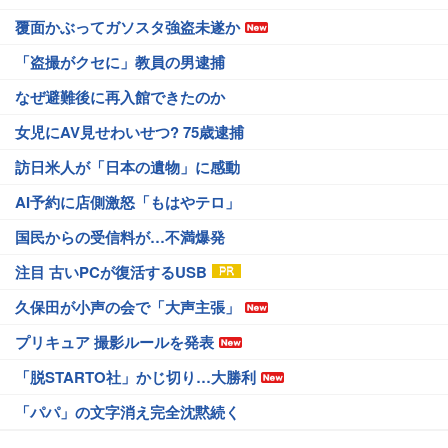
覆面かぶってガソスタ強盗未遂か
「盗撮がクセに」教員の男逮捕
なぜ避難後に再入館できたのか
女児にAV見せわいせつ? 75歳逮捕
訪日米人が「日本の遺物」に感動
AI予約に店側激怒「もはやテロ」
国民からの受信料が…不満爆発
注目 古いPCが復活するUSB
久保田が小声の会で「大声主張」
プリキュア 撮影ルールを発表
「脱STARTO社」かじ切り…大勝利
「パパ」の文字消え完全沈黙続く