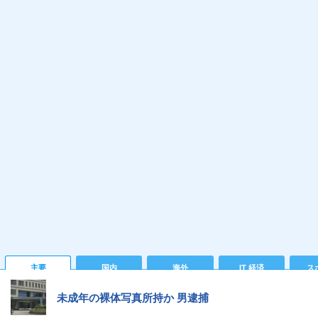
主要
国内
海外
IT 経済
ス
未成年の裸体写真所持か 男逮捕