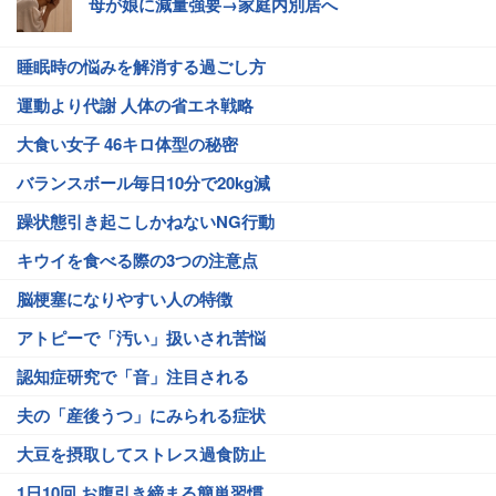
母が娘に減量強要→家庭内別居へ
睡眠時の悩みを解消する過ごし方
運動より代謝 人体の省エネ戦略
大食い女子 46キロ体型の秘密
バランスボール毎日10分で20kg減
躁状態引き起こしかねないNG行動
キウイを食べる際の3つの注意点
脳梗塞になりやすい人の特徴
アトピーで「汚い」扱いされ苦悩
認知症研究で「音」注目される
夫の「産後うつ」にみられる症状
大豆を摂取してストレス過食防止
1日10回 お腹引き締まる簡単習慣