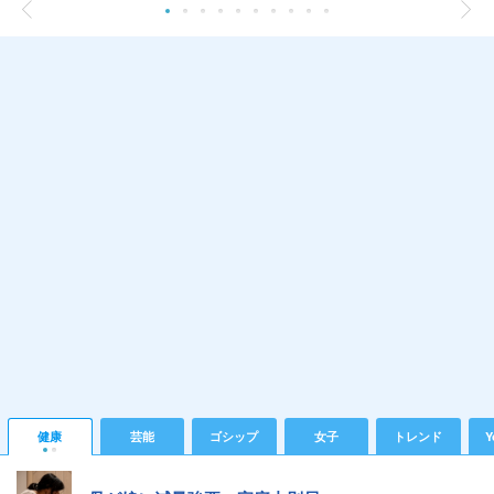
健康
芸能
ゴシップ
女子
トレンド
Y