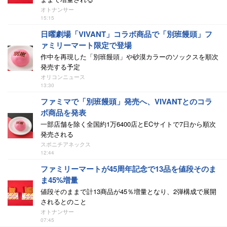
オトナンサー
15:15
日曜劇場「VIVANT」コラボ商品で「別班饅頭」フ
ァミリーマート限定で登場
作中を再現した「別班饅頭」や砂漠カラーのソックスを順次
発売する予定
オリコンニュース
13:30
ファミマで「別班饅頭」発売へ、VIVANTとのコラ
ボ商品を発表
一部店舗を除く全国約1万6400店とECサイトで7日から順次
発売される
スポニチアネックス
12:44
ファミリーマートが45周年記念で13品を値段そのま
ま45%増量
値段そのままで計13商品が45％増量となり、2弾構成で展開
されるとのこと
オトナンサー
07:45