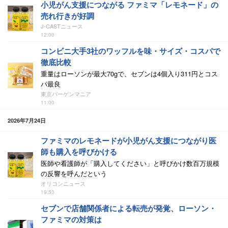
小児がん支援につながる ファミマ「レモネード」の
売れ行きが好調
J-CASTニュース
12:00
コンビニ大手3社のワッフルを味・サイズ・コスパで
徹底比較
重量はローソンが最大70gで、セブンは4個入り311円とコス
パ最良
東京バーゲンマニア
11:00
2026年7月24日
ファミマのレモネードが小児がん支援につながり医
師も購入を呼びかける
医師や看護師が「購入してください」と呼びかけ数百万規模
の反響を呼んだという
オリコンニュース
19:53
セブンで店舗関係者による転売が発覚、ローソン・
ファミマの対策は