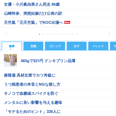
女優・小川眞由美さん死去 86歳
山崎怜奈、突然妊娠だけ公表の訳
天竺鼠「元天竺鼠」でKOC出場へ
健康
芸能
ゴシップ
女子
トレンド
Y
465gで321円 ドンキプリン品薄
麻辣湯 具材次第でカツ丼級に
うつ病患者の本音とNGな接し方
キノコで血糖値スパイクを防ぐ
メンタルに良い影響を与える趣味
「モテるためのヒント」326人に