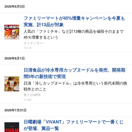
2026年8月3日
ファミリーマートが45%増量キャンペーンを今夏も
実施、計13品が対象
人気の「ファミチキ」など計13種の商品を値段そのままで
45％増量するという
オトナンサー
13:15
2026年8月1日
日清食品が冷水専用カップヌードルを発売、開発期
間5年の新技術で実現
日清「冷しカップヌードル」は冷水専用という前代未聞の挑
戦作とのこと
東スポWEB
11:00
2026年7月31日
日曜劇場「VIVANT」ファミリーマートで一番くじ
が登場、賞品一覧