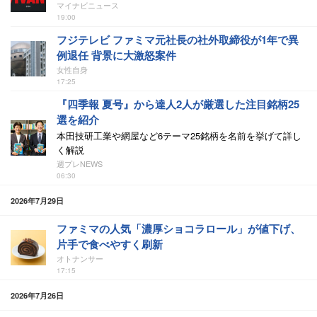
マイナビニュース
19:00
フジテレビ ファミマ元社長の社外取締役が1年で異
例退任 背景に大激怒案件
女性自身
17:25
『四季報 夏号』から達人2人が厳選した注目銘柄25
選を紹介
本田技研工業や網屋など6テーマ25銘柄を名前を挙げて詳し
く解説
週プレNEWS
06:30
2026年7月29日
ファミマの人気「濃厚ショコラロール」が値下げ、
片手で食べやすく刷新
オトナンサー
17:15
2026年7月26日