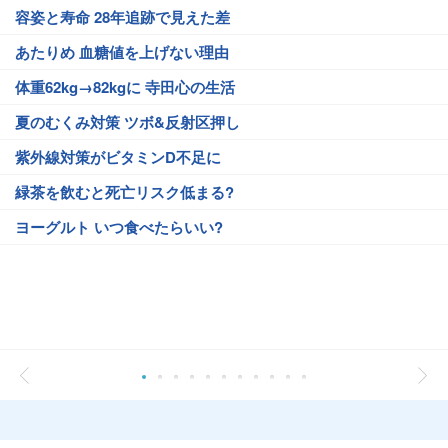
容姿と寿命 28年追跡で見えた差
あたりめ 血糖値を上げない理由
体重62kg→82kgに 寺田心の生活
夏のむくみ対策 ツボ&反射区押し
紫外線対策がビタミンD不足に
緑茶を飲むと死亡リスク低まる?
ヨーグルト いつ食べたらいい?