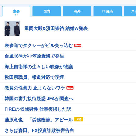
主要
国内
海外
IT 経済
ス
重岡大毅&濱田崇裕 結婚W発表
表参道でタクシーがビル突っ込む
台風16号が小笠原近海で発生
海上自衛隊の生々しい映像が物議
秋田県職員、報道対応で喫煙
教員の性暴力 止まらないワケ
韓国の審判接待疑惑 JFAが調査へ
FIREの45歳男性 仕事復帰した訳
藤原竜也、「労務改善」アピール
さらば森田、FX投資詐欺被害告白