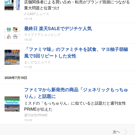
店舗関係者による買い占め・転売がブランド毀損につながる
重大問題と位置づけ
J-CASTニュース
19:18
最終日 楽天SALEでデジチケ人気
ライブドアショッピング
18:20
「ファミマ味」のファミチキを試食、マヨ柚子胡椒
風で3回リピートした女性
まいどなニュース
17:30
2026年7月19日
ファミマから新発売の商品「ジェネリックもっちゅ
りん」と話題に
ミスドの「もっちゅりん」に似ていると話題だと週刊女性
PRIMEが伝えた
週刊女性PRIME
10:00
次ヘ