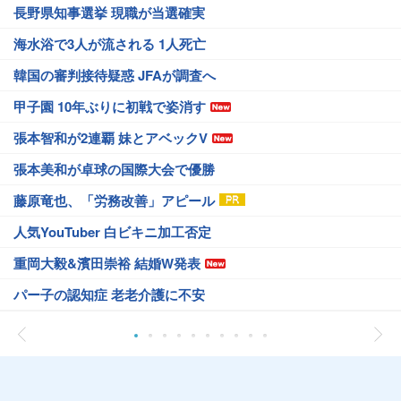
長野県知事選挙 現職が当選確実
海水浴で3人が流される 1人死亡
韓国の審判接待疑惑 JFAが調査へ
甲子園 10年ぶりに初戦で姿消す
張本智和が2連覇 妹とアベックV
張本美和が卓球の国際大会で優勝
藤原竜也、「労務改善」アピール
人気YouTuber 白ビキニ加工否定
重岡大毅&濱田崇裕 結婚W発表
パー子の認知症 老老介護に不安