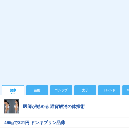
健康
芸能
ゴシップ
女子
トレンド
Y
医師が勧める 猫背解消の体操術
465gで321円 ドンキプリン品薄