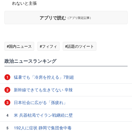
れないと主張
アプリで読む
（アプリ限定記事）
#国内ニュース
#フィフィ
#話題のツイート
政治ニュースランキング
猛暑でも「冷房を控える」7割超
1
新幹線できても生きてない 辛辣
2
日本社会に広がる「孫疲れ」
3
米 兵器枯渇でイラン戦継続に壁
4
192人に症状 静岡で集団食中毒
5