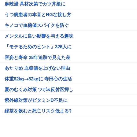
麻辣湯 具材次第でカツ丼級に
うつ病患者の本音とNGな接し方
キノコで血糖値スパイクを防ぐ
メンタルに良い影響を与える趣味
「モテるためのヒント」326人に
容姿と寿命 28年追跡で見えた差
あたりめ 血糖値を上げない理由
体重62kg→82kgに 寺田心の生活
夏のむくみ対策 ツボ&反射区押し
紫外線対策がビタミンD不足に
緑茶を飲むと死亡リスク低まる?