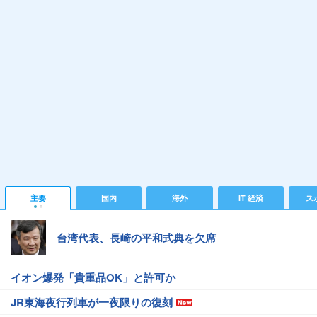
主要
国内
海外
IT 経済
ス
台湾代表、長崎の平和式典を欠席
イオン爆発「貴重品OK」と許可か
JR東海夜行列車が一夜限りの復刻