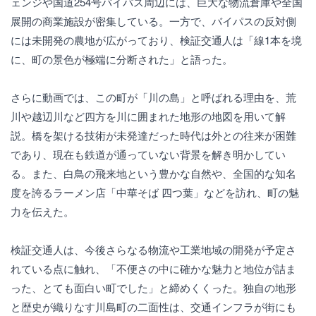
ェンジや国道254号バイパス周辺には、巨大な物流倉庫や全国
展開の商業施設が密集している。一方で、バイパスの反対側
には未開発の農地が広がっており、検証交通人は「線1本を境
に、町の景色が極端に分断された」と語った。
さらに動画では、この町が「川の島」と呼ばれる理由を、荒
川や越辺川など四方を川に囲まれた地形の地図を用いて解
説。橋を架ける技術が未発達だった時代は外との往来が困難
であり、現在も鉄道が通っていない背景を解き明かしてい
る。また、白鳥の飛来地という豊かな自然や、全国的な知名
度を誇るラーメン店「中華そば 四つ葉」などを訪れ、町の魅
力を伝えた。
検証交通人は、今後さらなる物流や工業地域の開発が予定さ
れている点に触れ、「不便さの中に確かな魅力と地位が詰ま
った、とても面白い町でした」と締めくくった。独自の地形
と歴史が織りなす川島町の二面性は、交通インフラが街にも