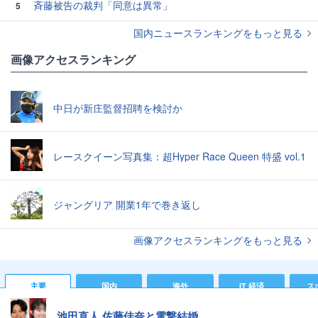
斉藤被告の裁判「同意は異常」
5
国内ニュースランキングをもっと見る
画像アクセスランキング
中日が新庄監督招聘を検討か
レースクイーン写真集：超Hyper Race Queen 特盛 vol.1
ジャングリア 開業1年で巻き返し
画像アクセスランキングをもっと見る
主要
国内
海外
IT 経済
ス
池田直人 佐藤佳奈と電撃結婚