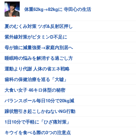
体重62kg→82kgに 寺田心の生活
夏のむくみ対策 ツボ&反射区押し
紫外線対策がビタミンD不足に
母が娘に減量強要→家庭内別居へ
睡眠時の悩みを解消する過ごし方
運動より代謝 人体の省エネ戦略
歯科の保健治療を巡る「大嘘」
大食い女子 46キロ体型の秘密
バランスボール毎日10分で20kg減
躁状態引き起こしかねないNG行動
1日10分で手軽に「ひざ痛対策」
キウイを食べる際の3つの注意点