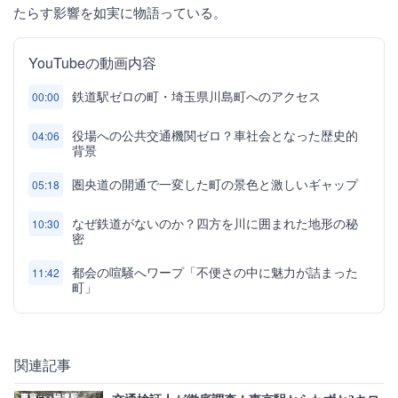
たらす影響を如実に物語っている。
YouTubeの動画内容
鉄道駅ゼロの町・埼玉県川島町へのアクセス
00:00
役場への公共交通機関ゼロ？車社会となった歴史的
04:06
背景
圏央道の開通で一変した町の景色と激しいギャップ
05:18
なぜ鉄道がないのか？四方を川に囲まれた地形の秘
10:30
密
都会の喧騒へワープ「不便さの中に魅力が詰まった
11:42
町」
関連記事