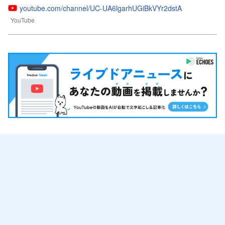
youtube.com/channel/UC-UA6lgarhUGiBkVYr2dstA
YouTube