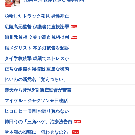
脱輪したトラック発見 男性死亡
広陵高元監督 保護者に直接謝罪
細川元首相 文春で高市首相批判
銀メダリスト 本多灯被告を起訴
タイ学校銃撃 成績でストレスか
正常な組織を誤摘出 重篤な状態
れいわの新党名「覚えづらい」
楽天から死球5個 新庄監督が苦言
マイケル・ジャクソン来日秘話
ヒコロヒー 割引お握り買わない
神田うの「三角ハゲ」治療法告白
堂本剛の投稿に「匂わせなの?」