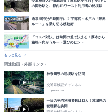
交通検証人が徹底調査！東京駅からわずか3キロ
の閑散駅と、都内JRワースト利用者の秘境駅
通常2時間が5時間半に!? 宇都宮～水戸の「限界
ルート」を乗り切る移動術
「コスパ対決」は時間の差で決まる！厚木から
箱根へ向かうルート選びのヒント
もっと見る
関連動画（外部リンク）
神奈川県の秘境駅を訪問
交通系検証チャンネル
youtube.com
一日の平均利用者数は12人！茨城県の
秘境駅を訪問
交通系検証チャンネル