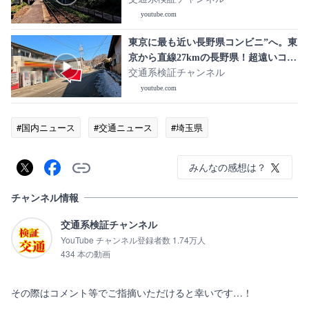
youtube.com
東京に最も近い長野県コンビニ”へ。東
京から直線27kmの長野県！超遠いコン
ビニを目指してみた結果
交通系検証チャンネル
youtube.com
#国内ニュース
#交通ニュース
#埼玉県
みんなの感想は？
チャンネル情報
交通系検証チャンネル
YouTube チャンネル登録者数 1.74万人
434 本の動画
その際はコメント等でご指摘いただけると幸いです…！