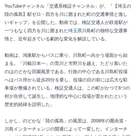
YouTubeチャンネル「交通系検証チャンネル」が、「【埼玉の
陸の孤島】駅ゼロ・四方を川に囲まれた町の交通事情と激し
いギャップ」を公開した。動画では、検証交通人が鉄道駅が
一つもなく四方を川に囲まれた
埼玉県
川島町の独特な交通事
情と、近年起きている劇的な変化を解説している。
動画は、鴻巣駅からバスに乗り、川島町へ向かう場面から始
まる。「川幅日本一」の荒川と市野川を越え、たどり着いた
のはのどかな田園風景である。行政の中心である川島町役場
へはバス停から徒歩20分を要し、役場の目の前には広大な駐
車場が整備されている。検証交通人は、この町がかつて6つの
村が合併して誕生し、地理的な中心に役場が置かれたという
歴史的経緯を説明した。
しかし、のどかな「陸の孤島」の風景は、2008年の圏央道・
川島インターチェンジの開通によって一変した。インターチ