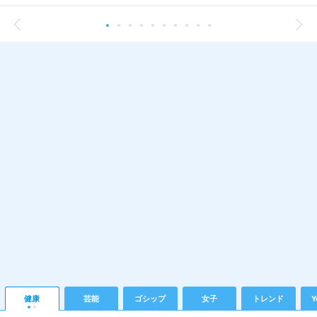
健康
芸能
ゴシップ
女子
トレンド
Y