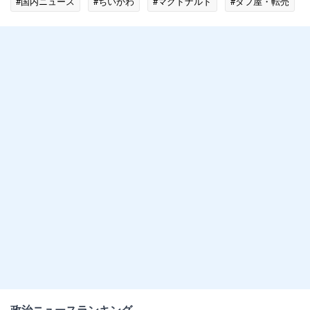
#国内ニュース
#ちいかわ
#マクドナルド
#ダフ屋・転売
政治ニュースランキング