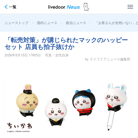
一覧
>
>
>
「お客さんが全然いない」と
ニューストップ
国内ニュース
政治ニュース
「転売対策」が講じられたマックのハッピー
セット 店員も拍子抜けか
2026年5月15日 17時5分
写真：女性自身
by ライブドアニュース編集部