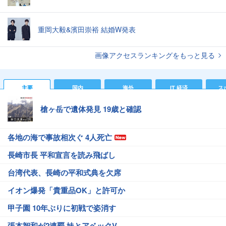
重岡大毅&濱田崇裕 結婚W発表
画像アクセスランキングをもっと見る
主要
国内
海外
IT 経済
ス
槍ヶ岳で遺体発見 19歳と確認
各地の海で事故相次ぐ 4人死亡
長崎市長 平和宣言を読み飛ばし
台湾代表、長崎の平和式典を欠席
イオン爆発「貴重品OK」と許可か
甲子園 10年ぶりに初戦で姿消す
張本智和が2連覇 妹とアベックV