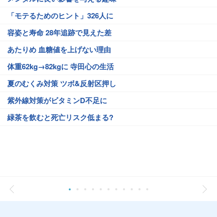
「モテるためのヒント」326人に
容姿と寿命 28年追跡で見えた差
あたりめ 血糖値を上げない理由
体重62kg→82kgに 寺田心の生活
夏のむくみ対策 ツボ&反射区押し
紫外線対策がビタミンD不足に
緑茶を飲むと死亡リスク低まる?