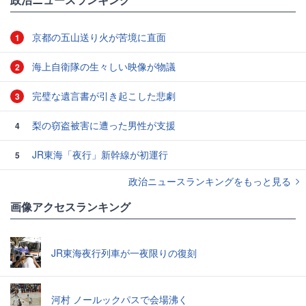
京都の五山送り火が苦境に直面
1
海上自衛隊の生々しい映像が物議
2
完璧な遺言書が引き起こした悲劇
3
梨の窃盗被害に遭った男性が支援
4
JR東海「夜行」新幹線が初運行
5
政治ニュースランキングをもっと見る
画像アクセスランキング
JR東海夜行列車が一夜限りの復刻
河村 ノールックパスで会場沸く