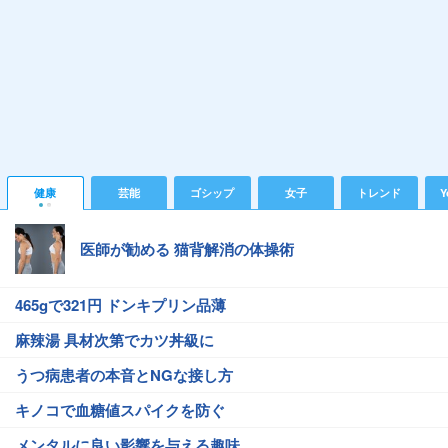
健康
芸能
ゴシップ
女子
トレンド
Y
医師が勧める 猫背解消の体操術
465gで321円 ドンキプリン品薄
麻辣湯 具材次第でカツ丼級に
うつ病患者の本音とNGな接し方
キノコで血糖値スパイクを防ぐ
メンタルに良い影響を与える趣味