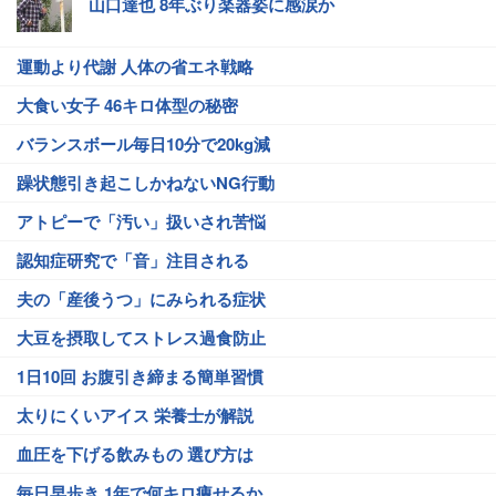
山口達也 8年ぶり楽器姿に感涙か
運動より代謝 人体の省エネ戦略
大食い女子 46キロ体型の秘密
バランスボール毎日10分で20kg減
躁状態引き起こしかねないNG行動
アトピーで「汚い」扱いされ苦悩
認知症研究で「音」注目される
夫の「産後うつ」にみられる症状
大豆を摂取してストレス過食防止
1日10回 お腹引き締まる簡単習慣
太りにくいアイス 栄養士が解説
血圧を下げる飲みもの 選び方は
毎日早歩き 1年で何キロ痩せるか