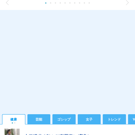
健康
芸能
ゴシップ
女子
トレンド
Y