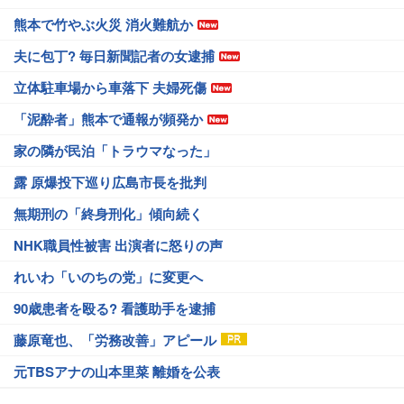
熊本で竹やぶ火災 消火難航か
夫に包丁? 毎日新聞記者の女逮捕
立体駐車場から車落下 夫婦死傷
「泥酔者」熊本で通報が頻発か
家の隣が民泊「トラウマなった」
露 原爆投下巡り広島市長を批判
無期刑の「終身刑化」傾向続く
NHK職員性被害 出演者に怒りの声
れいわ「いのちの党」に変更へ
90歳患者を殴る? 看護助手を逮捕
藤原竜也、「労務改善」アピール
元TBSアナの山本里菜 離婚を公表