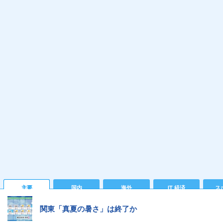
主要
国内
海外
IT 経済
ス
関東「真夏の暑さ」は終了か