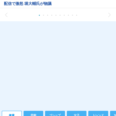
配信で激怒 堀大輔氏が物議
健康
芸能
ゴシップ
女子
トレンド
Y