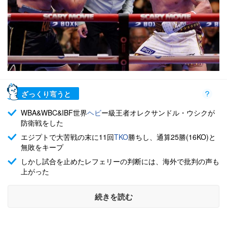
ざっくり言うと
WBA&WBC&IBF世界
ヘビ
ー級王者オレクサンドル・ウシクが
防衛戦をした
エジプトで大苦戦の末に11回
TKO
勝ちし、通算25勝(16KO)と
無敗をキープ
しかし試合を止めたレフェリーの判断には、海外で批判の声も
上がった
続きを読む