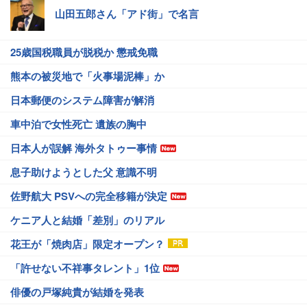
山田五郎さん「アド街」で名言
25歳国税職員が脱税か 懲戒免職
熊本の被災地で「火事場泥棒」か
日本郵便のシステム障害が解消
車中泊で女性死亡 遺族の胸中
日本人が誤解 海外タトゥー事情
息子助けようとした父 意識不明
佐野航大 PSVへの完全移籍が決定
ケニア人と結婚「差別」のリアル
花王が「焼肉店」限定オープン？
「許せない不祥事タレント」1位
俳優の戸塚純貴が結婚を発表