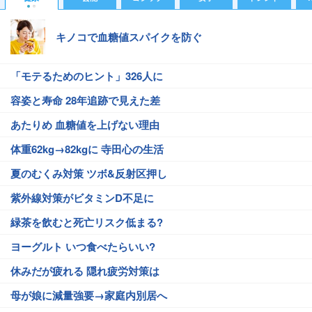
キノコで血糖値スパイクを防ぐ
「モテるためのヒント」326人に
容姿と寿命 28年追跡で見えた差
あたりめ 血糖値を上げない理由
体重62kg→82kgに 寺田心の生活
夏のむくみ対策 ツボ&反射区押し
紫外線対策がビタミンD不足に
緑茶を飲むと死亡リスク低まる?
ヨーグルト いつ食べたらいい?
休みだが疲れる 隠れ疲労対策は
母が娘に減量強要→家庭内別居へ