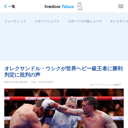
一覧
>
>
>
オレクサン
ニューストップ
スポーツニュース
スポーツその他ニュース
オレクサンドル・ウシクが世界ヘビー級王者に勝利
判定に批判の声
2026年5月24日 9時22分
写真：THE ANSWER
by ライブドアニュース編集部