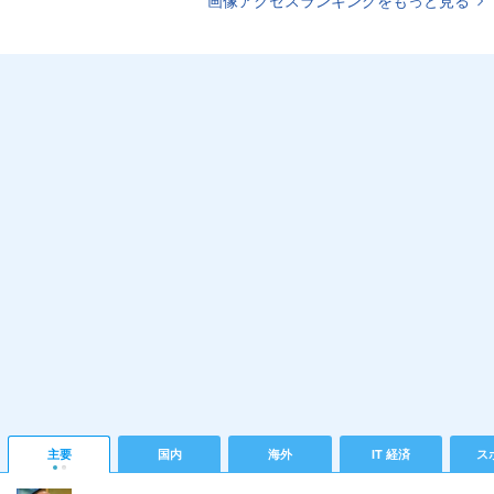
画像アクセスランキングをもっと見る
主要
国内
海外
IT 経済
ス